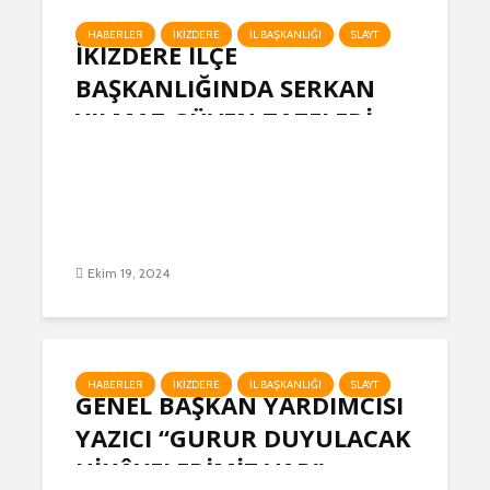
HABERLER
İKIZDERE
İL BAŞKANLIĞI
SLAYT
İKİZDERE İLÇE
BAŞKANLIĞINDA SERKAN
YILMAZ GÜVEN TAZELEDİ
Ekim 19, 2024
HABERLER
İKIZDERE
İL BAŞKANLIĞI
SLAYT
GENEL BAŞKAN YARDIMCISI
YAZICI “GURUR DUYULACAK
HİKÂYELERİMİZ VAR”