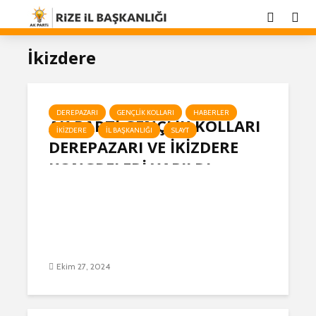
İkizdere
DEREPAZARI
GENÇLIK KOLLARI
HABERLER
AK PARTİ GENÇLİK KOLLARI
İKIZDERE
İL BAŞKANLIĞI
SLAYT
DEREPAZARI VE İKİZDERE
KONGRELERİ YAPILDI
Ekim 27, 2024