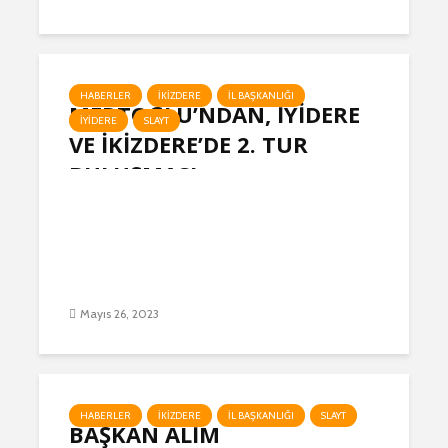
HABERLER
İKIZDERE
İL BAŞKANLIĞI
MERTOĞLU’NDAN, İYİDERE
İYIDERE
SLAYT
VE İKİZDERE’DE 2. TUR
BULUŞMASI
Mayıs 26, 2023
HABERLER
İKIZDERE
İL BAŞKANLIĞI
SLAYT
BAŞKAN ALİM