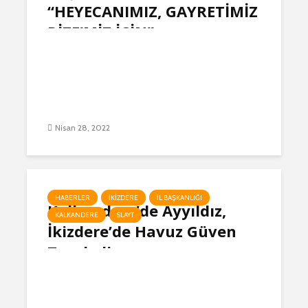
“HEYECANIMIZ, GAYRETİMİZ
RİZE’MİZ İÇİN”
Nisan 28, 2022
HABERLER
İKIZDERE
İL BAŞKANLIĞI
Kalkandere’de Ayyıldız,
KALKANDERE
SLAYT
İkizdere’de Havuz Güven
Tazeledi