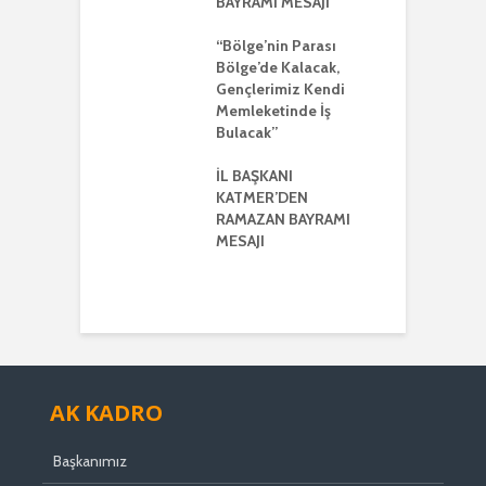
BAYRAMI MESAJI
K
ŞKANI YILMAZ
R
R AYRIŞTIRICI
“Bölge’nin Parası
MLERİ KINADI
Bölge’de Kalacak,
İ
Gençlerimiz Kendi
G
DE CUMHUR
Memleketinde İş
A
AKI’NDAN GÜÇLÜ
Bulacak”
K VE
ERLİK MESAJI
İL BAŞKANI
İ
KATMER’DEN
G
ŞKANI
RAMAZAN BAYRAMI
A
ER’DEN
MESAJI
TMENLER GÜNÜ
I
AK KADRO
Başkanımız