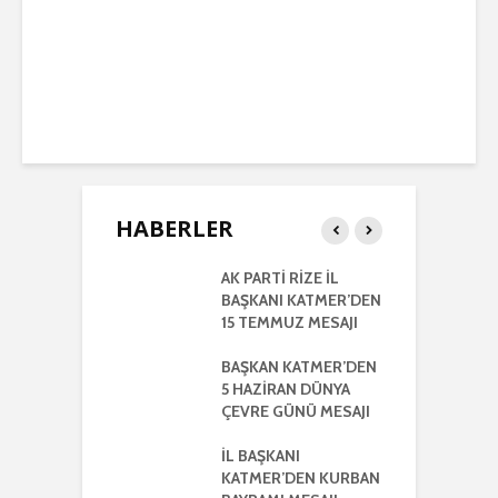
HABERLER
RTİ
AK PARTİ RİZE İL
İ
LETİLMİŞ RİZE
BAŞKANI KATMER’DEN
K
NIŞMA MECLİSİ
15 TEMMUZ MESAJI
G
NTISI
UYLA
BAŞKAN KATMER’DEN
A
KLEŞTİRİLDİ
5 HAZİRAN DÜNYA
H
ÇEVRE GÜNÜ MESAJI
2
ŞKANI
A
R’DEN REGAİP
İL BAŞKANI
Lİ MESAJI
KATMER’DEN KURBAN
İ