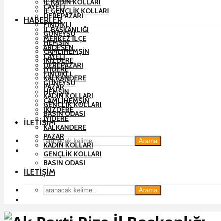
İL KADIN KOLLARI
ÇAYELI
İL GENÇLIK KOLLARI
DEREPAZARI
HABERLER
FINDIKLI
İL BAŞKANLIĞI
GÜNEYSU
MERKEZ İLÇE
HEMŞIN
ARDEŞEN
ÇAMLIHEMŞIN
ÇAYELI
İKIZDERE
DEREPAZARI
İYIDERE
FINDIKLI
KALKANDERE
GÜNEYSU
PAZAR
HEMŞIN
KADIN KOLLARI
ÇAMLIHEMŞIN
GENÇLIK KOLLARI
İKIZDERE
BASIN ODASI
İYIDERE
İLETIŞIM
KALKANDERE
PAZAR
Arama
KADIN KOLLARI
GENÇLIK KOLLARI
BASIN ODASI
İLETIŞIM
Arama