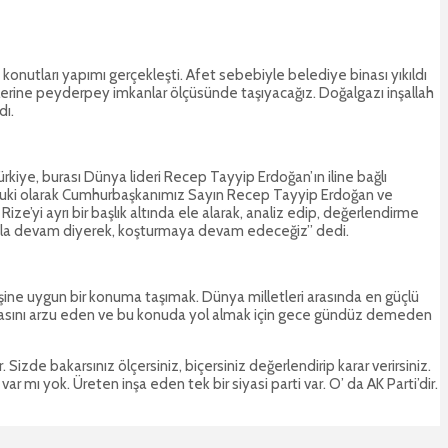
onutları yapımı gerçekleşti. Afet sebebiyle belediye binası yıkıldı
rlerine peyderpey imkanlar ölçüsünde taşıyacağız. Doğalgazı inşallah
dı.
kiye, burası Dünya lideri Recep Tayyip Erdoğan’ın iline bağlı
hukuki olarak Cumhurbaşkanımız Sayın Recep Tayyip Erdoğan ve
Rize’yi ayrı bir başlık altında ele alarak, analiz edip, değerlendirme
yola devam diyerek, koşturmaya devam edeceğiz” dedi.
ine uygun bir konuma taşımak. Dünya milletleri arasında en güçlü
olmasını arzu eden ve bu konuda yol almak için gece gündüz demeden
Sizde bakarsınız ölçersiniz, biçersiniz değerlendirip karar verirsiniz.
ar mı yok. Üreten inşa eden tek bir siyasi parti var. O’ da AK Parti’dir.