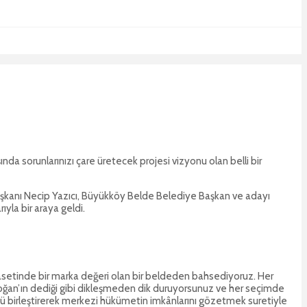
nda sorunlarınızı çare üretecek projesi vizyonu olan belli bir
Başkanı Necip Yazıcı, Büyükköy Belde Belediye Başkan ve adayı
yla bir araya geldi.
asetinde bir marka değeri olan bir beldeden bahsediyoruz. Her
ğan’ın dediği gibi dikleşmeden dik duruyorsunuz ve her seçimde
üzü birleştirerek merkezi hükümetin imkânlarını gözetmek suretiyle