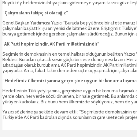
Büyükköy beldemizin ihtiyaçlarını gidermeye yaşam tarzını güzelleşt
“Çalışmaların takipçisi olacağız”
Genel Başkan Yardımcısı Yazıcı “Burada beş yıl önce bir afete maruz 
çalışmaları başlattık şu an yenisi de bitmek üzere. Eriştiğimiz Türk
buraya getirmek içinde gereken çalışmaları sürdüreceğiz. Bunun için arka
“AK Parti hepimizindir. AK Parti milletimizindir”
Seçimlerin demokrasinin en temel halkası olduğunun belirten Yazıcı “
Beldesi. Buradan çıkacak sesin güçlü bir sese dönüşmesi lazım. Her
arkadaşları olarak kurduk ama AK Parti hepimizindir. AK Parti milletimizi
yapıyorlar. Ama, fakat, lakin demeden üçte üç yapmak için çalışm
“Hedefimiz ülkemizi şanına geçmişine uygun bir konuma taşıma
Hedeflerinin Türkiye’yi şanına, geçmişine uygun bir konuma taşımak
yerde olan, her yerde sözü dinlenen, bir hale getirmek. Bu anlamda 
yürüyen kadrolarız. Biz bunu hem ülkemizde söylüyoruz, hem de yurt d
Yazıcı sözlerine şu şekilde devam etti ; “Seçimlerde demokrasinin en ön
Türkiye’de AK Parti kadroları dışında sorunlarınızı çare üretecek projes