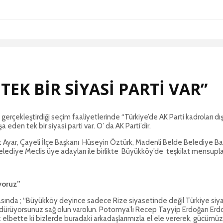
TEK BİR SİYASİ PARTİ VAR”
çekleştirdiği seçim faaliyetlerinde “Türkiye’de AK Parti kadroları dışı
eden tek bir siyasi parti var. O’ da AK Parti’dir.
met Ayar, Çayeli İlçe Başkanı Hüseyin Öztürk, Madenli Belde Belediye 
ediye Meclis üye adayları ile birlikte Büyükköy’de teşkilat mensupları
yoruz”
sında ; “Büyükköy deyince sadece Rize siyasetinde değil Türkiye siy
dürüyorsunuz sağ olun varolun. Potomya’lı Recep Tayyip Erdoğan Erdo
ız elbette ki bizlerde buradaki arkadaşlarımızla el ele vererek, gücüm