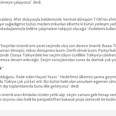
irmeye çalışıyoruz” dedi.
kaldınız. Afet dolayısıyla beldemizde kentsel dönüşüm TOKİ’nin afet k
iye’ye sağladığımız bütün medeni imkanları elbette ki bütün yerleşim ye
daşlarımızla birlikte çalışmaların takipçisi olacağız” ifadelerini kullan
Seçimler önemli ismi yerel seçimde olsa son derece önemli. Burası Tür
 zaman dönüştü, tekrar dönüşmesi lazım. Dertli olmak lazım. Partiyi 
ndir. Dünya Türkiye’deki her seçimi izliyor özellikle Türkiye’yi izlerken 
alarımıza devam edeceğiz. Seçim sonuçlarından sonra da durmak yok 
k”
 olduğunu ifade eden Hayati Yazıcı “ Hedefimiz ülkemizi şanına geçmiş
da Türkiye çok yol kat etti. Biz bütün haklı olan unsurların egemen 
ışı toplantılarında bunu dile getiriyoruz” dedi.
emli aracı iktidarlar sizden yetki alıp, seçim zamanı gelir hesap verir. 
i vizyonu olan belli bir perspektiften bakarak proje üretecek bir kadro v