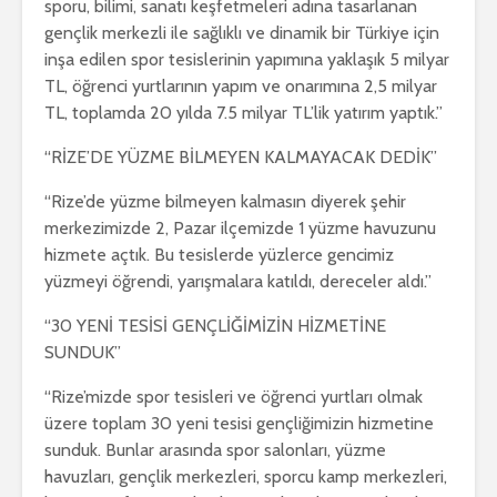
sporu, bilimi, sanatı keşfetmeleri adına tasarlanan
gençlik merkezli ile sağlıklı ve dinamik bir Türkiye için
inşa edilen spor tesislerinin yapımına yaklaşık 5 milyar
TL, öğrenci yurtlarının yapım ve onarımına 2,5 milyar
TL, toplamda 20 yılda 7.5 milyar TL’lik yatırım yaptık.”
“RİZE’DE YÜZME BİLMEYEN KALMAYACAK DEDİK”
“Rize’de yüzme bilmeyen kalmasın diyerek şehir
merkezimizde 2, Pazar ilçemizde 1 yüzme havuzunu
hizmete açtık. Bu tesislerde yüzlerce gencimiz
yüzmeyi öğrendi, yarışmalara katıldı, dereceler aldı.”
“30 YENİ TESİSİ GENÇLİĞİMİZİN HİZMETİNE
SUNDUK”
“Rize’mizde spor tesisleri ve öğrenci yurtları olmak
üzere toplam 30 yeni tesisi gençliğimizin hizmetine
sunduk. Bunlar arasında spor salonları, yüzme
havuzları, gençlik merkezleri, sporcu kamp merkezleri,