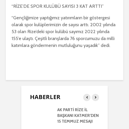
“RİZE’DE SPOR KULÜBÜ SAYISI 3 KAT ARTTI”
“Gençliğimize yaptığımız yatırımların bir göstergesi
olarak spor kulüplerimizin de sayısı arttı. 2002 yılında
53 olan Rize’deki spor kulübü sayımız 2022 yılında
155’e ulaştı. Çeşitli branşlarda 76 sporcumuzu da milli
katımlara göndermenin mutluluğunu yaşadık” dedi.
HABERLER
RTİ
AK PARTİ RİZE İL
İ
LETİLMİŞ RİZE
BAŞKANI KATMER’DEN
K
NIŞMA MECLİSİ
15 TEMMUZ MESAJI
G
NTISI