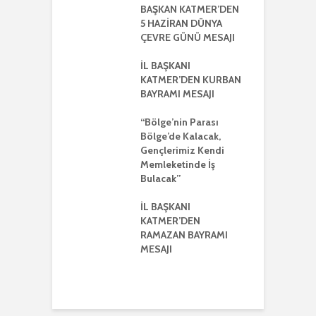
UYLA
BAŞKAN KATMER’DEN
A
KLEŞTİRİLDİ
5 HAZİRAN DÜNYA
H
ÇEVRE GÜNÜ MESAJI
2
ŞKANI
A
R’DEN REGAİP
İL BAŞKANI
Lİ MESAJI
KATMER’DEN KURBAN
İ
BAYRAMI MESAJI
K
ŞKANI YILMAZ
R
R AYRIŞTIRICI
“Bölge’nin Parası
MLERİ KINADI
Bölge’de Kalacak,
İ
Gençlerimiz Kendi
G
DE CUMHUR
Memleketinde İş
A
AKI’NDAN GÜÇLÜ
Bulacak”
K VE
ERLİK MESAJI
İL BAŞKANI
İ
KATMER’DEN
G
ŞKANI
RAMAZAN BAYRAMI
A
ER’DEN
MESAJI
TMENLER GÜNÜ
I