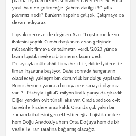
planda inşallah bizden sonrakiler riayet edecek. Bunu
yazılı hale de getireceğiz. Şehrimizle ilgili 30 yıllık
planımız nedir? Bunların hepsine çalıştık. Çalışmaya da
devam ediyoruz.
Lojistik merkeze ’de değinen Avcı, “Lojistik merkezin
ihalesini yaptık. Cumhurbaşkanımız son gelişinde
müteahhit firmaya da talimatını verdi. ‘2023 yılında
bizim lojistik merkezi bitirmemiz lazım’ dedi.
Dolayısıyla müteahhit firma hızlı bir şekilde İyidere de
liman inşaatına başlıyor. Daha sonrada hangarların
olabileceği yaklaşım bin dönümlük bir dolgu yapılacak.
Bunun hemen yanında bir organize sanayi bölgemiz
var. 2. Etabıyla ilgili 42 milyon liralık parayı da çıkardık.
Diğer yandan ovit tüneli aksı var. Orada sadece ovit
tüneli ile İkizdere arası kaldı. Onunda çok yakın bir
zamanda ihalesini gerçekleştireceğiz. Lojistik merkezi
hem Doğu Anadolu’ya hem Orta Doğuya hem de bir
vesile ile İran tarafına bağlamış olacağız.