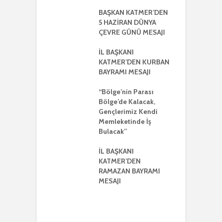
NTISI
UYLA
BAŞKAN KATMER’DEN
A
KLEŞTİRİLDİ
5 HAZİRAN DÜNYA
H
ÇEVRE GÜNÜ MESAJI
2
ŞKANI
A
R’DEN REGAİP
İL BAŞKANI
Lİ MESAJI
KATMER’DEN KURBAN
İ
BAYRAMI MESAJI
K
ŞKANI YILMAZ
R
R AYRIŞTIRICI
“Bölge’nin Parası
MLERİ KINADI
Bölge’de Kalacak,
İ
Gençlerimiz Kendi
G
DE CUMHUR
Memleketinde İş
A
AKI’NDAN GÜÇLÜ
Bulacak”
K VE
ERLİK MESAJI
İL BAŞKANI
İ
KATMER’DEN
G
ŞKANI
RAMAZAN BAYRAMI
A
ER’DEN
MESAJI
TMENLER GÜNÜ
I