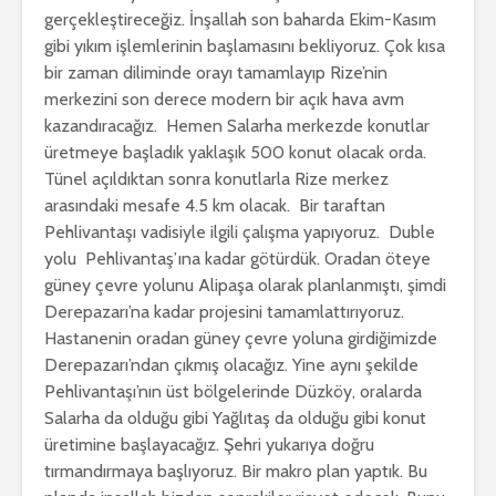
gerçekleştireceğiz. İnşallah son baharda Ekim-Kasım
gibi yıkım işlemlerinin başlamasını bekliyoruz. Çok kısa
bir zaman diliminde orayı tamamlayıp Rize’nin
merkezini son derece modern bir açık hava avm
kazandıracağız. Hemen Salarha merkezde konutlar
üretmeye başladık yaklaşık 500 konut olacak orda.
Tünel açıldıktan sonra konutlarla Rize merkez
arasındaki mesafe 4.5 km olacak. Bir taraftan
Pehlivantaşı vadisiyle ilgili çalışma yapıyoruz. Duble
yolu Pehlivantaş’ına kadar götürdük. Oradan öteye
güney çevre yolunu Alipaşa olarak planlanmıştı, şimdi
Derepazarı’na kadar projesini tamamlattırıyoruz.
Hastanenin oradan güney çevre yoluna girdiğimizde
Derepazarı’ndan çıkmış olacağız. Yine aynı şekilde
Pehlivantaşı’nın üst bölgelerinde Düzköy, oralarda
Salarha da olduğu gibi Yağlıtaş da olduğu gibi konut
üretimine başlayacağız. Şehri yukarıya doğru
tırmandırmaya başlıyoruz. Bir makro plan yaptık. Bu