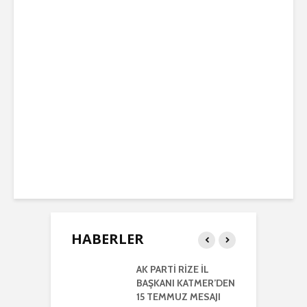
HABERLER
RTİ
AK PARTİ RİZE İL
İ
LETİLMİŞ RİZE
BAŞKANI KATMER’DEN
K
NIŞMA MECLİSİ
15 TEMMUZ MESAJI
G