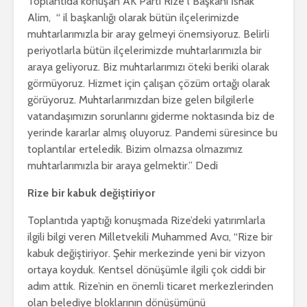
Toplantıda konuşan AK Parti Rize l Başkanı İshak
Alim, “ il başkanlığı olarak bütün ilçelerimizde
muhtarlarımızla bir aray gelmeyi önemsiyoruz. Belirli
periyotlarla bütün ilçelerimizde muhtarlarımızla bir
araya geliyoruz. Biz muhtarlarımızı öteki beriki olarak
görmüyoruz. Hizmet için çalışan çözüm ortağı olarak
görüyoruz. Muhtarlarımızdan bize gelen bilgilerle
vatandaşımızın sorunlarını giderme noktasında biz de
yerinde kararlar almış oluyoruz. Pandemi süresince bu
toplantılar erteledik. Bizim olmazsa olmazımız
muhtarlarımızla bir araya gelmektir.” Dedi
Rize bir kabuk değiştiriyor
Toplantıda yaptığı konuşmada Rize’deki yatırımlarla
ilgili bilgi veren Milletvekili Muhammed Avcı, “Rize bir
kabuk değiştiriyor. Şehir merkezinde yeni bir vizyon
ortaya koyduk. Kentsel dönüşümle ilgili çok ciddi bir
adım attık. Rize’nin en önemli ticaret merkezlerinden
olan belediye bloklarının dönüşümünü