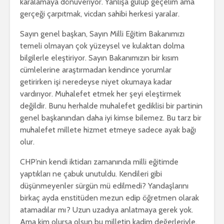
karalamaya dönüveriyor. Yanlışa gülüp geçelim ama
gerçeği çarpıtmak, vicdan sahibi herkesi yaralar.
Sayın genel başkan, Sayın Milli Eğitim Bakanımızı
temeli olmayan çok yüzeysel ve kulaktan dolma
bilgilerle eleştiriyor. Sayın Bakanımızın bir kısım
cümlelerine araştırmadan kendince yorumlar
getirirken işi neredeyse niyet okumaya kadar
vardırıyor. Muhalefet etmek her şeyi eleştirmek
değildir. Bunu herhalde muhalefet gediklisi bir partinin
genel başkanından daha iyi kimse bilemez. Bu tarz bir
muhalefet millete hizmet etmeye sadece ayak bağı
olur.
CHP’nin kendi iktidarı zamanında milli eğitimde
yaptıkları ne çabuk unutuldu. Kendileri gibi
düşünmeyenler sürgün mü edilmedi? Yandaşlarını
birkaç ayda enstitüden mezun edip öğretmen olarak
atamadılar mı? Uzun uzadıya anlatmaya gerek yok.
Ama kim olursa olsun bu milletin kadim değerleriyle,