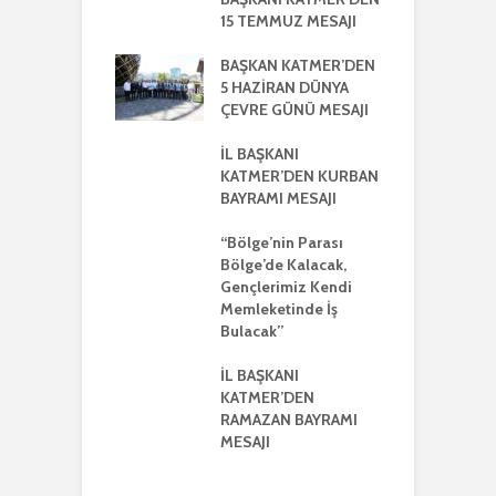
NIŞMA MECLİSİ
15 TEMMUZ MESAJI
G
NTISI
UYLA
BAŞKAN KATMER’DEN
A
KLEŞTİRİLDİ
5 HAZİRAN DÜNYA
H
ÇEVRE GÜNÜ MESAJI
2
ŞKANI
A
R’DEN REGAİP
İL BAŞKANI
Lİ MESAJI
KATMER’DEN KURBAN
İ
BAYRAMI MESAJI
K
ŞKANI YILMAZ
R
R AYRIŞTIRICI
“Bölge’nin Parası
MLERİ KINADI
Bölge’de Kalacak,
İ
Gençlerimiz Kendi
G
DE CUMHUR
Memleketinde İş
A
AKI’NDAN GÜÇLÜ
Bulacak”
K VE
ERLİK MESAJI
İL BAŞKANI
İ
KATMER’DEN
G
ŞKANI
RAMAZAN BAYRAMI
A
ER’DEN
MESAJI
TMENLER GÜNÜ
I