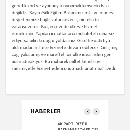
genetik kod ve ayarlarıyla oynamak kimsenin hakkı
değildir. Sayın Milli Eğitim Bakanımız milli ve manevi
değerlerimize bağlı, vatansever, işinin ehli bir
vatanseverdir. Bu çerçevede ülkeye hizmet
etmektedir. Yapılan icraatlar ana muhalefeti rahatsız
ediyorsa bilin ki doğru yoldasınız. Gürültü-patırtıya
aldırmadan millete hizmete devam edilecek. Gelişmiş,
çağı yakalamış ve müreffeh bir ülke idealinden geri
adım atmak yok. Bu mübarek millet kendisine
samimiyetle hizmet edeni unutmadı, unutmaz.” Dedi.
HABERLER
RTİ
AK PARTİ RİZE İL
İ
LETİLMİŞ RİZE
BAŞKANI KATMER’DEN
K