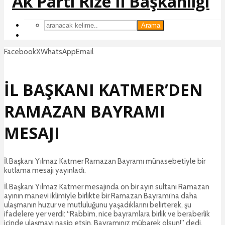
Arama
Facebook
X
WhatsApp
Email
İL BAŞKANI KATMER’DEN
RAMAZAN BAYRAMI
MESAJI
İl Başkanı Yılmaz Katmer Ramazan Bayramı münasebetiyle bir
kutlama mesajı yayınladı.
İl Başkanı Yılmaz Katmer mesajında on bir ayın sultanı Ramazan
ayının manevi iklimiyle birlikte bir Ramazan Bayramı’na daha
ulaşmanın huzur ve mutluluğunu yaşadıklarını belirterek, şu
ifadelere yer verdi: “Rabbim, nice bayramlara birlik ve beraberlik
içinde ulaşmayı nasip etsin. Bayramınız mübarek olsun!” dedi.