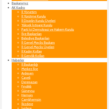
Başkanımız
AK Kadro
İl Yönetim
İl Yürütme Kurulu
İl Disiplin Kurulu Üyeleri
Yüksek İstişare Kurulu
Parti İçi Demokrasi ve Hakem Kurulu
İlçe Başkanları
Belediye Başkanları
İl Genel Meclis Başkanı
İl Genel Meclis Üyeleri
İl Kadın Kolları
İl Gençlik Kolları
Haberler
İl Başkanlığı
Merkez İlçe
Ardeşen
Çayeli
Derepazarı
Fındıklı
Güneysu
Hemşin
Çamlıhemşin
İkizdere
İyidere