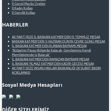
İl Genel Meclis Üyeleri
İl Kadın Kolları
İl Gençlik Kolları
HABERLER
AK PARTİ RİZE İL BAŞKANI KATMER’DEN 15 TEMMUZ MESAJI
BAŞKAN KATMER’DEN 5 HAZİRAN DÜNYA ÇEVRE GÜNÜ MESAJI
İL BAŞKANI KATMER’DEN KURBAN BAYRAMI MESAJI
“Bölge’nin Parası Bölge’de Kalacak, Gençlerimiz Kendi
Memleketinde İş Bulacak”
İL BAŞKANI KATMER’DEN RAMAZAN BAYRAMI MESAJI
İL BAŞKANI YILMAZ KATMER’DEN KADİR GECESİ MESAJI
AK PARTİ RİZE İNSAN HAKLARI BAŞKANLIĞI 28 ŞUBAT BASIN
AÇIKLAMASI
Sosyal Medya Hesapları
DİĞER SİTELERİMİZ