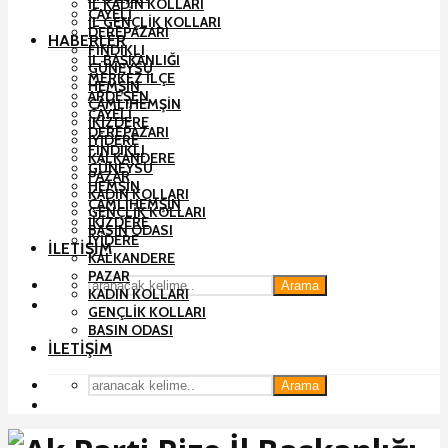
İL KADIN KOLLARI
ÇAYELI
İL GENÇLIK KOLLARI
DEREPAZARI
HABERLER
FINDIKLI
İL BAŞKANLIĞI
GÜNEYSU
MERKEZ İLÇE
HEMŞIN
ARDEŞEN
ÇAMLIHEMŞIN
ÇAYELI
İKIZDERE
DEREPAZARI
İYIDERE
FINDIKLI
KALKANDERE
GÜNEYSU
PAZAR
HEMŞIN
KADIN KOLLARI
ÇAMLIHEMŞIN
GENÇLIK KOLLARI
İKIZDERE
BASIN ODASI
İYIDERE
İLETIŞIM
KALKANDERE
PAZAR
Arama
KADIN KOLLARI
GENÇLIK KOLLARI
BASIN ODASI
İLETIŞIM
Arama