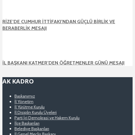
RİZE’DE CUMHUR İTTİFAKI’NDAN GÜÇLÜ BİRLİK VE
BERABERLİK MESAJI
İL BAŞKANI KATMER’DEN ÖĞRETMENLER GÜNÜ MESAJI
AK KADRO
Başkanımız
İl Yönetim
İl Yürütme Kurulu
İl Disiplin Kurulu Üyeleri
Parti İçi Demokrasi ve Hakem Kurulu
İlçe Başkanları
Belediye Başkanları
İl Genel Meclis Başkanı