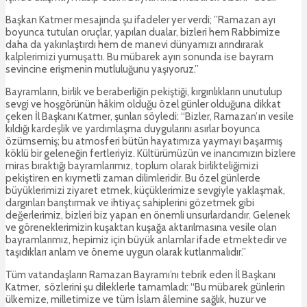
Başkan Katmer mesajında şu ifadeler yer verdi; ”Ramazan ayı
boyunca tutulan oruçlar, yapılan dualar, bizleri hem Rabbimize
daha da yakınlaştırdı hem de manevi dünyamızı arındırarak
kalplerimizi yumuşattı. Bu mübarek ayın sonunda ise bayram
sevincine erişmenin mutluluğunu yaşıyoruz.”
Bayramların, birlik ve beraberliğin pekiştiği, kırgınlıkların unutulup
sevgi ve hoşgörünün hâkim olduğu özel günler olduğuna dikkat
çeken İl Başkanı Katmer, şunları söyledi: “Bizler, Ramazan’ın vesile
kıldığı kardeşlik ve yardımlaşma duygularını asırlar boyunca
özümsemiş; bu atmosferi bütün hayatımıza yaymayı başarmış
köklü bir geleneğin fertleriyiz. Kültürümüzün ve inancımızın bizlere
miras bıraktığı bayramlarımız, toplum olarak birlikteliğimizi
pekiştiren en kıymetli zaman dilimleridir. Bu özel günlerde
büyüklerimizi ziyaret etmek, küçüklerimize sevgiyle yaklaşmak,
dargınları barıştırmak ve ihtiyaç sahiplerini gözetmek gibi
değerlerimiz, bizleri biz yapan en önemli unsurlardandır. Gelenek
ve göreneklerimizin kuşaktan kuşağa aktarılmasına vesile olan
bayramlarımız, hepimiz için büyük anlamlar ifade etmektedir ve
taşıdıkları anlam ve öneme uygun olarak kutlanmalıdır.”
Tüm vatandaşların Ramazan Bayramı’nı tebrik eden İl Başkanı
Katmer, sözlerini şu dileklerle tamamladı: “Bu mübarek günlerin
ülkemize, milletimize ve tüm İslam âlemine sağlık, huzur ve