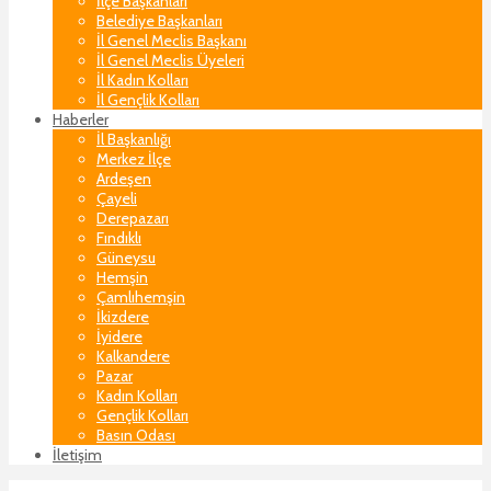
İlçe Başkanları
Belediye Başkanları
İl Genel Meclis Başkanı
İl Genel Meclis Üyeleri
İl Kadın Kolları
İl Gençlik Kolları
Haberler
İl Başkanlığı
Merkez İlçe
Ardeşen
Çayeli
Derepazarı
Fındıklı
Güneysu
Hemşin
Çamlıhemşin
İkizdere
İyidere
Kalkandere
Pazar
Kadın Kolları
Gençlik Kolları
Basın Odası
İletişim