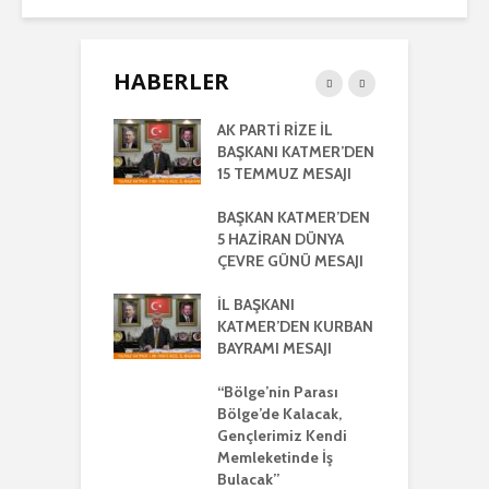
HABERLER
RTİ
AK PARTİ RİZE İL
İ
LETİLMİŞ RİZE
BAŞKANI KATMER’DEN
K
NIŞMA MECLİSİ
15 TEMMUZ MESAJI
G
NTISI
UYLA
BAŞKAN KATMER’DEN
A
KLEŞTİRİLDİ
5 HAZİRAN DÜNYA
H
ÇEVRE GÜNÜ MESAJI
2
ŞKANI
A
R’DEN REGAİP
İL BAŞKANI
Lİ MESAJI
KATMER’DEN KURBAN
İ
BAYRAMI MESAJI
K
ŞKANI YILMAZ
R
R AYRIŞTIRICI
“Bölge’nin Parası
MLERİ KINADI
Bölge’de Kalacak,
İ
Gençlerimiz Kendi
G
DE CUMHUR
Memleketinde İş
A
AKI’NDAN GÜÇLÜ
Bulacak”