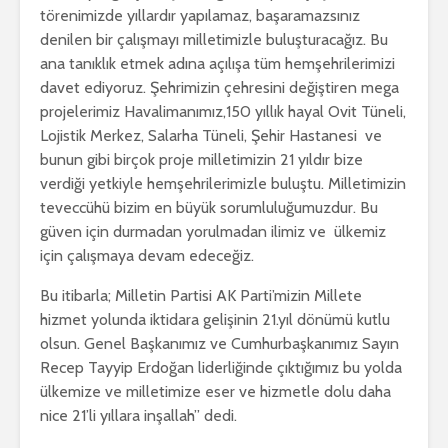
törenimizde yıllardır yapılamaz, başaramazsınız
denilen bir çalışmayı milletimizle buluşturacağız. Bu
ana tanıklık etmek adına açılışa tüm hemşehrilerimizi
davet ediyoruz. Şehrimizin çehresini değiştiren mega
projelerimiz Havalimanımız,150 yıllık hayal Ovit Tüneli,
Lojistik Merkez, Salarha Tüneli, Şehir Hastanesi ve
bunun gibi birçok proje milletimizin 21 yıldır bize
verdiği yetkiyle hemşehrilerimizle buluştu. Milletimizin
teveccühü bizim en büyük sorumluluğumuzdur. Bu
güven için durmadan yorulmadan ilimiz ve ülkemiz
için çalışmaya devam edeceğiz.
Bu itibarla; Milletin Partisi AK Parti’mizin Millete
hizmet yolunda iktidara gelişinin 21.yıl dönümü kutlu
olsun. Genel Başkanımız ve Cumhurbaşkanımız Sayın
Recep Tayyip Erdoğan liderliğinde çıktığımız bu yolda
ülkemize ve milletimize eser ve hizmetle dolu daha
nice 21’li yıllara inşallah” dedi.