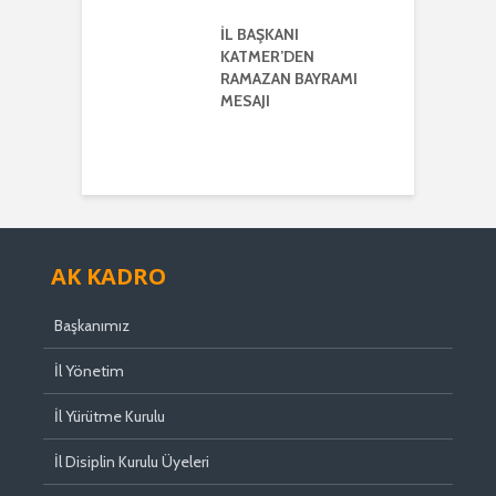
K VE
ERLİK MESAJI
İL BAŞKANI
İ
KATMER’DEN
G
ŞKANI
RAMAZAN BAYRAMI
A
ER’DEN
MESAJI
TMENLER GÜNÜ
I
AK KADRO
Başkanımız
İl Yönetim
İl Yürütme Kurulu
İl Disiplin Kurulu Üyeleri