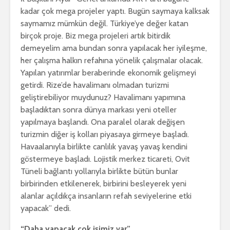
kadar çok mega projeler yaptı. Bugün saymaya kalksak
saymamız mümkün değil. Türkiye’ye değer katan
birçok proje. Biz mega projeleri artık bitirdik
demeyelim ama bundan sonra yapılacak her iyileşme,
her çalışma halkın refahına yönelik çalışmalar olacak.
Yapılan yatırımlar beraberinde ekonomik gelişmeyi
getirdi. Rize’de havalimanı olmadan turizmi
geliştirebiliyor muydunuz? Havalimanı yapımına
başladıktan sonra dünya markası yeni oteller
yapılmaya başlandı. Ona paralel olarak değişen
turizmin diğer iş kolları piyasaya girmeye başladı.
Havaalanıyla birlikte canlılık yavaş yavaş kendini
göstermeye başladı. Lojistik merkez ticareti, Ovit
Tüneli bağlantı yollarıyla birlikte bütün bunlar
birbirinden etkilenerek, birbirini besleyerek yeni
alanlar açıldıkça insanların refah seviyelerine etki
yapacak” dedi.
“Daha yapacak çok işimiz var”