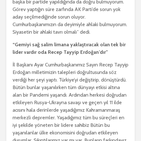
başka bir partide yapıldığında da doğru bulmuyorum.
Görev yaptığın süre zarfında AK Parti’de sorun yok
aday seçilmediğinde sorun oluyor.
Cumhurbaşkanımızın da deyimiyle ahlaki bulmuyorum.
Siyasetin bir ahlaki tavrı olmalı” dedi.
“Gemiyi sağ salim limana yaklaştıracak olan tek bir
lider vardır oda Recep Tayyip Erdoğan’dır”
İl Başkanı Ayar Cumhurbaşkanımız Sayın Recep Tayyip
Erdoğan milletimizin talepleri doğrultusunda söz
verdiği her şeyi yaptı. Türkiye’yi değiştirip, dönüştürdü.
Bütün bunlar yaşanılırken tüm dünyayı etkisi altına
alan bir Pandemi yaşandı. Ardından herkesi doğrudan
etkileyen Rusya-Ukrayna savaşı ve geçen yıl 11 ilde
acısını hala derinlerde yaşadığımız Kahramanmaraş
merkezli depremler. Yaşadığımız tüm bu süreçleri en
iyi şekilde yöneten bir lidere sahibiz Bütün bu
yaşanılanlar ülke ekonomisini doğrudan etkileyen
durumlar. Sıkıntılarımız var mı var. Bunların farkındayız.