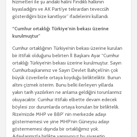
hizmetleri ile şu andaki halini Fındıklı halkının
kıyasladığını ve AK Parti’ye tekrardan teveccüh
gösterdiğini bize kanıtlıyor” ifadelerini kullandı.
“Cumhur ortaklığı Türkiye’nin bekası üzerine
kurulmuştur”
Cumhur ortaklığının Türkiye’nin bekası üzerine kurulan
bir ittifak olduğunu belirten İl Başkanı Ayar “Cumhur
ortaklığı Türkiye’nin bekası üzerine kurulmuştur. Sayın
Cumhurbaşkanımız ve Sayın Devlet Bahçeli’nin çok
büyük özverilerle ortaya koyduğu birlikteliktir. Bunun
altını çizmek isterim. Bunu belki ilerleyen yıllarda
yakın tarih yazılırken ne anlama geldiğini torunlarımız
okuyacaktır. Cumhur ittifakı elbette devam edecek
böylesi zor durumlarda ortaya konulan bir birliktelik.
Rize’mizde MHP ve BBP’ nin merkezde adayı
göstermemesi ve yine MHP’nin Güneysu adayı
göstermemesi dışında bir ortaklığımız yok.
Adaylarımızla birlikte yarışıyoruz bu siyasetin