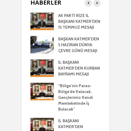
HABERLER
RTİ
AK PARTİ RİZE İL
İ
LETİLMİŞ RİZE
BAŞKANI KATMER’DEN
K
NIŞMA MECLİSİ
15 TEMMUZ MESAJI
G
NTISI
UYLA
BAŞKAN KATMER’DEN
A
KLEŞTİRİLDİ
5 HAZİRAN DÜNYA
H
ÇEVRE GÜNÜ MESAJI
2
ŞKANI
A
R’DEN REGAİP
İL BAŞKANI
Lİ MESAJI
KATMER’DEN KURBAN
İ
BAYRAMI MESAJI
K
ŞKANI YILMAZ
R
R AYRIŞTIRICI
“Bölge’nin Parası
MLERİ KINADI
Bölge’de Kalacak,
İ
Gençlerimiz Kendi
G
DE CUMHUR
Memleketinde İş
A
AKI’NDAN GÜÇLÜ
Bulacak”
K VE
ERLİK MESAJI
İL BAŞKANI
İ
KATMER’DEN
G