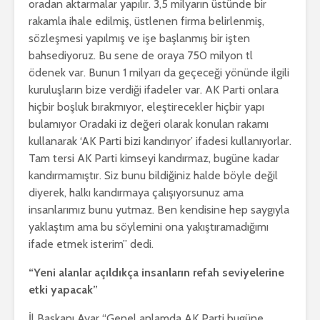
oradan aktarmalar yapılır. 3,5 milyarın üstünde bir
rakamla ihale edilmiş, üstlenen firma belirlenmiş,
sözleşmesi yapılmış ve işe başlanmış bir işten
bahsediyoruz. Bu sene de oraya 750 milyon tl
ödenek var. Bunun 1 milyarı da geçeceği yönünde ilgili
kuruluşların bize verdiği ifadeler var. AK Parti onlara
hiçbir boşluk bırakmıyor, eleştirecekler hiçbir yapı
bulamıyor Oradaki iz değeri olarak konulan rakamı
kullanarak ‘AK Parti bizi kandırıyor’ ifadesi kullanıyorlar.
Tam tersi AK Parti kimseyi kandırmaz, bugüne kadar
kandırmamıştır. Siz bunu bildiğiniz halde böyle değil
diyerek, halkı kandırmaya çalışıyorsunuz ama
insanlarımız bunu yutmaz. Ben kendisine hep saygıyla
yaklaştım ama bu söylemini ona yakıştıramadığımı
ifade etmek isterim” dedi.
“Yeni alanlar açıldıkça insanların refah seviyelerine
etki yapacak”
İl Başkanı Ayar “Genel anlamda AK Parti bugüne