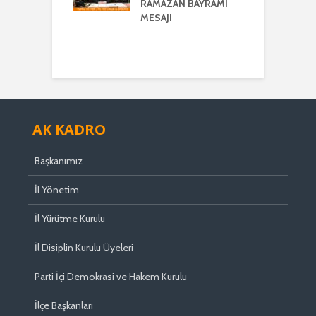
ŞKANI
RAMAZAN BAYRAMI
A
ER’DEN
MESAJI
TMENLER GÜNÜ
I
AK KADRO
Başkanımız
İl Yönetim
İl Yürütme Kurulu
İl Disiplin Kurulu Üyeleri
Parti İçi Demokrasi ve Hakem Kurulu
İlçe Başkanları