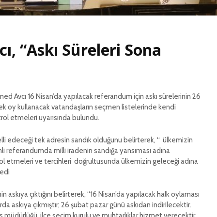
KATMER 
İL BAŞKANI KATMER
SÖYLEM
GÜNDEME DAİR
AÇIKLAMALARDA
RİZE’D
cı, “Askı Süreleri Sona
BULUNDU
İTTİFAK
BİRLİK 
İL BAŞKANI KATMER
BERABER
GÜNDEME DAİR
AÇIKLAMALARDA
İL BAŞK
BULUNDU
KATMER
ed Avcı 16 Nisan’da yapılacak referandum için askı sürelerinin 26
ÖĞRETM
ek oy kullanacak vatandaşların seçmen listelerinde kendi
MESAJI
trol etmeleri uyarısında bulundu.
ecelli edeceği tek adresin sandık olduğunu belirterek, “ ülkemizin
mli referandumda milli iradenin sandığa yansıması adına
rol etmeleri ve tercihleri doğrultusunda ülkemizin geleceği adına
dedi
nin askıya çıktığını belirterek, “16 Nisan’da yapılacak halk oylaması
rda askıya çıkmıştır; 26 şubat pazar günü askıdan indirilecektir.
 müdürlüğü, ilçe seçim kurulu ve muhtarlıklar hizmet verecektir.