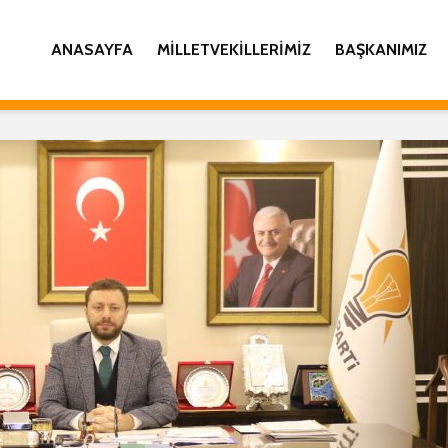
ANASAYFA
MILLETVEKILLERIMIZ
BAŞKANIMIZ
İL BAŞKANI YILMAZ
AK PART
KATMER’DEN KADİR
GENİŞLE
GECESİ MESAJI
İL DANI
TOPLAN
AK PARTİ RİZE İNSAN
COŞKUY
HAKLARI BAŞKANLIĞI
GERÇEK
28 ŞUBAT BASIN
AÇIKLAMASI
İL BAŞK
KATMER
İL BAŞKANI
KANDİLİ
KATMER’DEN
RAMAZAN AYI MESAJI
İL BAŞK