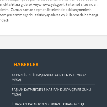
ı muhtarlıklara giderek veya (www.ysk.gov.tr) internet sitesinden
ederim. Zaman zaman seçmen listelerinde eski seçmenlerin
 hemşerilerimiz eğer bu takibi yaparlarsa oy kullanmada herhangi
.” dedi
HABERLER
AK PARTİ RİZE İL BAŞKANI KATMER’DEN 15 TEMMUZ
MESAJI
BAŞKAN KATMER’DEN 5 HAZİRAN DÜNYA ÇEVRE GÜNÜ
MESAJI
İL BAŞKANI KATMER’DEN KURBAN BAYRAMI MESAJI