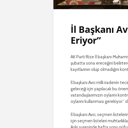
İl Başkanı Av
Eriyor”
AK Parti Rize İl başkanı Muhamm
şubatta sona ereceğini belirter
kayıtlarının olup olmadığını kon
İl başkanı Avcı milli iradenin t
geleceği için yapılacak bu öne
vatandaşlarımızın oylarını kont
oylarını kullanması gerekiyor.” 
İl başkanı Avcı, seçmen listeleri
için seçmen listeleri muhtarlıkla
Askı suresinde hafta sonu nüfus