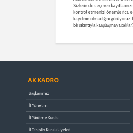
Sizlerin de seçmen kayıtlarınız
kontrol etmenizi önemle rica 
kaydının olmadığını görüyoruz.
bir sıkıntıyla karşılaşmayacaklar
AK KADRO
Başkanımız
İl Yönetim
İl Yürütme Kurulu
İl Disiplin Kurulu Üyeleri