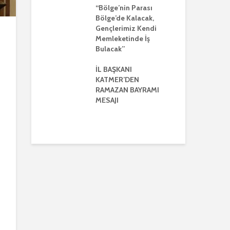
AYRIŞTIRICI
“Bölge’nin Parası
LERİ KINADI
Bölge’de Kalacak,
İL
Gençlerimiz Kendi
GÜ
E CUMHUR
Memleketinde İş
AÇ
I’NDAN GÜÇLÜ
Bulacak”
BU
VE
LİK MESAJI
İL BAŞKANI
İL
KATMER’DEN
GÜ
ANI
RAMAZAN BAYRAMI
AÇ
’DEN
MESAJI
BU
ENLER GÜNÜ