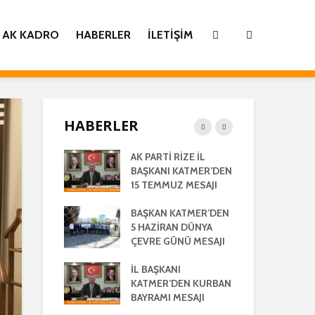
AK KADRO
HABERLER
İLETIŞIM
HABERLER
İ
AK PARTİ RİZE İL
İL 
TİLMİŞ RİZE
BAŞKANI KATMER’DEN
KA
ŞMA MECLİSİ
15 TEMMUZ MESAJI
GE
TISI
LA
BAŞKAN KATMER’DEN
AK 
LEŞTİRİLDİ
5 HAZİRAN DÜNYA
HA
ÇEVRE GÜNÜ MESAJI
28
ANI
AÇ
’DEN REGAİP
İL BAŞKANI
 MESAJI
KATMER’DEN KURBAN
İL 
BAYRAMI MESAJI
KA
ANI YILMAZ
RA