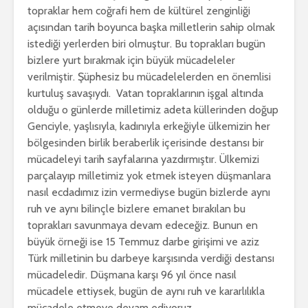
topraklar hem coğrafi hem de kültürel zenginliği
açısından tarih boyunca başka milletlerin sahip olmak
istediği yerlerden biri olmuştur. Bu toprakları bugün
bizlere yurt bırakmak için büyük mücadeleler
verilmiştir. Şüphesiz bu mücadelelerden en önemlisi
kurtuluş savaşıydı. Vatan topraklarının işgal altında
olduğu o günlerde milletimiz adeta küllerinden doğup
Genciyle, yaşlısıyla, kadınıyla erkeğiyle ülkemizin her
bölgesinden birlik beraberlik içerisinde destansı bir
mücadeleyi tarih sayfalarına yazdırmıştır. Ülkemizi
parçalayıp milletimiz yok etmek isteyen düşmanlara
nasıl ecdadımız izin vermediyse bugün bizlerde aynı
ruh ve aynı bilinçle bizlere emanet bırakılan bu
toprakları savunmaya devam edeceğiz. Bunun en
büyük örneği ise 15 Temmuz darbe girişimi ve aziz
Türk milletinin bu darbeye karşısında verdiği destansı
mücadeledir. Düşmana karşı 96 yıl önce nasıl
mücadele ettiysek, bugün de aynı ruh ve kararlılıkla
mücadele etmeye devam ediyoruz