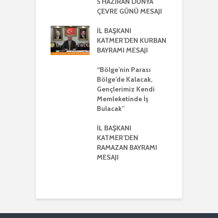
KLEŞTİRİLDİ
5 HAZİRAN DÜNYA
H
ÇEVRE GÜNÜ MESAJI
2
ŞKANI
A
R’DEN REGAİP
İL BAŞKANI
Lİ MESAJI
KATMER’DEN KURBAN
İ
BAYRAMI MESAJI
K
ŞKANI YILMAZ
R
R AYRIŞTIRICI
“Bölge’nin Parası
MLERİ KINADI
Bölge’de Kalacak,
İ
Gençlerimiz Kendi
G
DE CUMHUR
Memleketinde İş
A
AKI’NDAN GÜÇLÜ
Bulacak”
K VE
ERLİK MESAJI
İL BAŞKANI
İ
KATMER’DEN
G
ŞKANI
RAMAZAN BAYRAMI
A
ER’DEN
MESAJI
TMENLER GÜNÜ
I