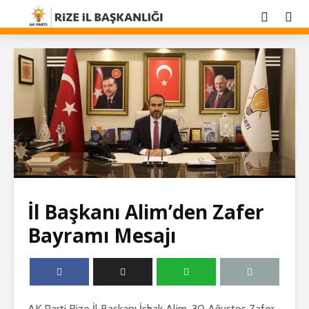
İl Başkanı Alim’den Zafer
Bayramı Mesajı
AK Parti Rize İl Başkanı İshak Alim, 30 Ağustos Zafer