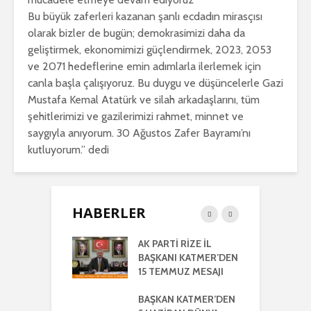
Bu büyük zaferleri kazanan şanlı ecdadın mirasçısı
olarak bizler de bugün; demokrasimizi daha da
geliştirmek, ekonomimizi güçlendirmek, 2023, 2053
ve 2071 hedeflerine emin adımlarla ilerlemek için
canla başla çalışıyoruz. Bu duygu ve düşüncelerle Gazi
Mustafa Kemal Atatürk ve silah arkadaşlarını, tüm
şehitlerimizi ve gazilerimizi rahmet, minnet ve
saygıyla anıyorum. 30 Ağustos Zafer Bayramı’nı
kutluyorum.” dedi
HABERLER
RTİ
AK PARTİ RİZE İL
İ
LETİLMİŞ RİZE
BAŞKANI KATMER’DEN
K
NIŞMA MECLİSİ
15 TEMMUZ MESAJI
G
NTISI
UYLA
BAŞKAN KATMER’DEN
A