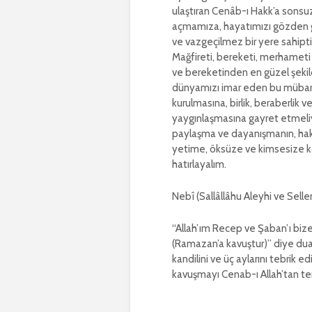
ulaştıran Cenâb-ı Hakk’a sonsu
açmamıza, hayatımızı gözden 
ve vazgeçilmez bir yere sahipti
Mağfireti, bereketi, merhameti 
ve bereketinden en güzel şeki
dünyamızı imar eden bu mübarek
kurulmasına, birlik, beraberlik 
yaygınlaşmasına gayret etmeliy
paylaşma ve dayanışmanın, hak v
yetime, öksüze ve kimsesize k
hatırlayalım.
Nebî (Sallâllâhu Aleyhi ve Sell
“Allah’ım Recep ve Şaban’ı bi
(Ramazan’a kavuştur)” diye dua 
kandilini ve üç aylarını tebrik ed
kavuşmayı Cenab-ı Allah’tan t