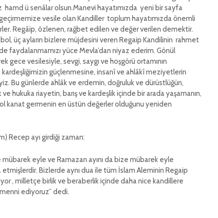
z hamd ü senâlar olsun.Manevi hayatımızda yeni bir sayfa
geçirmemize vesile olan Kandiller toplum hayatımızda önemli
rler. Regâip, özlenen, rağbet edilen ve değer verilen demektir.
bol, üç ayların bizlere müjdesini veren Regaip Kandilinin rahmet
lde faydalanmamızı yüce Mevla’dan niyaz ederim. Gönül
 gece vesilesiyle, sevgi, saygı ve hoşgörü ortamının
ve kardeşliğimizin güçlenmesine, insanî ve ahlâkî meziyetlerin
iz. Bu günlerde ahlâk ve erdemin, doğruluk ve dürüstlüğün,
e hukuka riayetin, barış ve kardeşlik içinde bir arada yaşamanın,
ol kanat germenin en üstün değerler olduğunu yeniden
em) Recep ayı girdiği zaman:
ze mübarek eyle ve Ramazan ayını da bize mübarek eyle
etmişlerdir. Bizlerde aynı dua ile tüm İslam Aleminin Regaip
iyor , milletçe birlik ve beraberlik içinde daha nice kandillere
emenni ediyoruz” dedi.