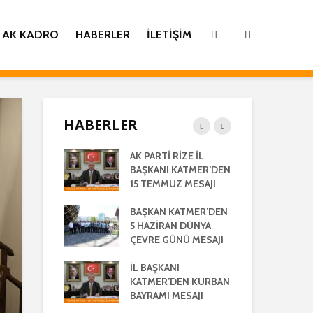
AK KADRO
HABERLER
İLETIŞIM
HABERLER
İ
AK PARTİ RİZE İL
İL 
TİLMİŞ RİZE
BAŞKANI KATMER’DEN
KA
ŞMA MECLİSİ
15 TEMMUZ MESAJI
GE
TISI
LA
BAŞKAN KATMER’DEN
AK 
LEŞTİRİLDİ
5 HAZİRAN DÜNYA
HA
ÇEVRE GÜNÜ MESAJI
28
ANI
AÇ
’DEN REGAİP
İL BAŞKANI
 MESAJI
KATMER’DEN KURBAN
İL 
BAYRAMI MESAJI
KA
ANI YILMAZ
RA