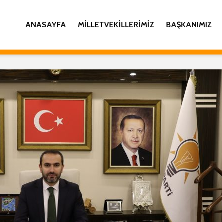
ANASAYFA
MILLETVEKILLERIMIZ
BAŞKANIMIZ
İL BAŞKANI YILMAZ
AK PART
KATMER’DEN KADİR
GENİŞLE
GECESİ MESAJI
İL DANI
TOPLAN
AK PARTİ RİZE İNSAN
COŞKUY
HAKLARI BAŞKANLIĞI
GERÇEK
28 ŞUBAT BASIN
AÇIKLAMASI
İL BAŞK
KATMER
İL BAŞKANI
KANDİLİ
KATMER’DEN
RAMAZAN AYI MESAJI
İL BAŞK