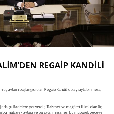
KATMER 
İL BAŞKANI KATMER
SÖYLEM
GÜNDEME DAİR
AÇIKLAMALARDA
RİZE’D
BULUNDU
İTTİFAK
BİRLİK 
İL BAŞKANI KATMER
BERABER
GÜNDEME DAİR
AÇIKLAMALARDA
İL BAŞK
BULUNDU
KATMER
ÖĞRETM
MESAJI
ALİM’DEN REGAİP KANDİLİ
im,üç ayların başlangıcı olan Regaip Kandili dolayısıyla bir mesaj
jında şu ifadelere yer verdi ; “Rahmet ve mağfiret iklimi olan üç
leri bu mübarek aylara ve bu ayların nişanesi bu mübarek geceye