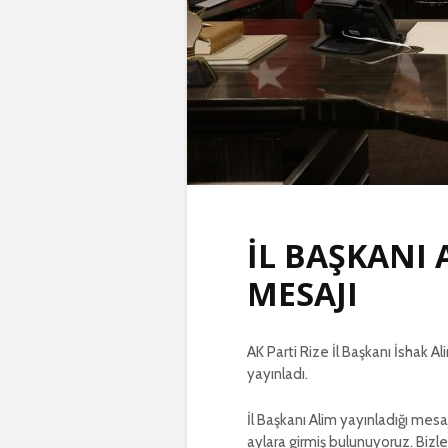
İL BAŞKANI 
MESAJI
AK Parti Rize İl Başkanı İshak Al
yayınladı.
İl Başkanı Alim yayınladığı mesa
aylara girmiş bulunuyoruz. Biz