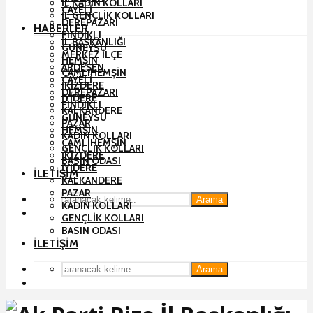
İL KADIN KOLLARI
ÇAYELI
İL GENÇLIK KOLLARI
DEREPAZARI
HABERLER
FINDIKLI
İL BAŞKANLIĞI
GÜNEYSU
MERKEZ İLÇE
HEMŞIN
ARDEŞEN
ÇAMLIHEMŞIN
ÇAYELI
İKIZDERE
DEREPAZARI
İYIDERE
FINDIKLI
KALKANDERE
GÜNEYSU
PAZAR
HEMŞIN
KADIN KOLLARI
ÇAMLIHEMŞIN
GENÇLIK KOLLARI
İKIZDERE
BASIN ODASI
İYIDERE
İLETIŞIM
KALKANDERE
PAZAR
Arama
KADIN KOLLARI
GENÇLIK KOLLARI
BASIN ODASI
İLETIŞIM
Arama