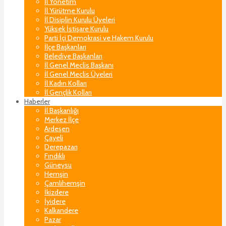
İl Yönetim
İl Yürütme Kurulu
İl Disiplin Kurulu Üyeleri
Yüksek İstişare Kurulu
Parti İçi Demokrasi ve Hakem Kurulu
İlçe Başkanları
Belediye Başkanları
İl Genel Meclis Başkanı
İl Genel Meclis Üyeleri
İl Kadın Kolları
İl Gençlik Kolları
Haberler
İl Başkanlığı
Merkez İlçe
Ardeşen
Çayeli
Derepazarı
Fındıklı
Güneysu
Hemşin
Çamlıhemşin
İkizdere
İyidere
Kalkandere
Pazar