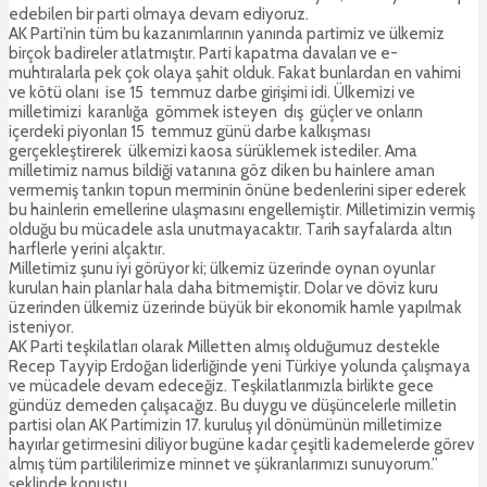
edebilen bir parti olmaya devam ediyoruz.
AK Parti’nin tüm bu kazanımlarının yanında partimiz ve ülkemiz
birçok badireler atlatmıştır. Parti kapatma davaları ve e-
muhtıralarla pek çok olaya şahit olduk. Fakat bunlardan en vahimi
ve kötü olanı ise 15 temmuz darbe girişimi idi. Ülkemizi ve
milletimizi karanlığa gömmek isteyen dış güçler ve onların
içerdeki piyonları 15 temmuz günü darbe kalkışması
gerçekleştirerek ülkemizi kaosa sürüklemek istediler. Ama
milletimiz namus bildiği vatanına göz diken bu hainlere aman
vermemiş tankın topun merminin önüne bedenlerini siper ederek
bu hainlerin emellerine ulaşmasını engellemiştir. Milletimizin vermiş
olduğu bu mücadele asla unutmayacaktır. Tarih sayfalarda altın
harflerle yerini alçaktır.
Milletimiz şunu iyi görüyor ki; ülkemiz üzerinde oynan oyunlar
kurulan hain planlar hala daha bitmemiştir. Dolar ve döviz kuru
üzerinden ülkemiz üzerinde büyük bir ekonomik hamle yapılmak
isteniyor.
AK Parti teşkilatları olarak Milletten almış olduğumuz destekle
Recep Tayyip Erdoğan liderliğinde yeni Türkiye yolunda çalışmaya
ve mücadele devam edeceğiz. Teşkilatlarımızla birlikte gece
gündüz demeden çalışacağız. Bu duygu ve düşüncelerle milletin
partisi olan AK Partimizin 17. kuruluş yıl dönümünün milletimize
hayırlar getirmesini diliyor bugüne kadar çeşitli kademelerde görev
almış tüm partililerimize minnet ve şükranlarımızı sunuyorum.”
şeklinde konuştu.