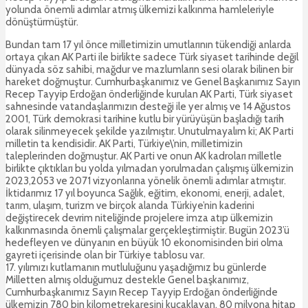
yolunda önemli adımlar atmış ülkemizi kalkınma hamleleriyle
dönüştürmüştür.
Bundan tam 17 yıl önce milletimizin umutlarının tükendiği anlarda
ortaya çıkan AK Parti ile birlikte sadece Türk siyaset tarihinde değil
dünyada söz sahibi, mağdur ve mazlumların sesi olarak bilinen bir
hareket doğmuştur. Cumhurbaşkanımız ve Genel Başkanımız Sayın
Recep Tayyip Erdoğan önderliğinde kurulan AK Parti, Türk siyaset
sahnesinde vatandaşlarımızın desteği ile yer almış ve 14 Ağustos
2001, Türk demokrasi tarihine kutlu bir yürüyüşün başladığı tarih
olarak silinmeyecek şekilde yazılmıştır. Unutulmayalım ki; AK Parti
milletin ta kendisidir. AK Parti, Türkiye\’nin, milletimizin
taleplerinden doğmuştur. AK Parti ve onun AK kadroları milletle
birlikte çıktıkları bu yolda yılmadan yorulmadan çalışmış ülkemizin
2023,2053 ve 2071 vizyonlarına yönelik önemli adımlar atmıştır.
İktidarımız 17 yıl boyunca Sağlık, eğitim, ekonomi, enerji, adalet,
tarım, ulaşım, turizm ve birçok alanda Türkiye’nin kaderini
değiştirecek devrim niteliğinde projelere imza atıp ülkemizin
kalkınmasında önemli çalışmalar gerçekleştirmiştir. Bugün 2023’ü
hedefleyen ve dünyanın en büyük 10 ekonomisinden biri olma
gayreti içerisinde olan bir Türkiye tablosu var.
17. yılımızı kutlamanın mutluluğunu yaşadığımız bu günlerde
Milletten almış olduğumuz destekle Genel başkanımız,
Cumhurbaşkanımız Sayın Recep Tayyip Erdoğan önderliğinde
ülkemizin 780 bin kilometrekaresini kucaklayan, 80 milyona hitap