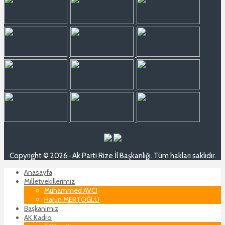
Copyright © 2026 · Ak Parti Rize İl Başkanlığı. Tüm hakları saklıdır.
Anasayfa
Milletvekillerimiz
Muhammed AVCI
Harun MERTOĞLU
Başkanımız
AK Kadro