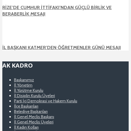
RİZE’DE CUMHUR İTTİFAKI’NDAN GÜÇLÜ BİRLİK VE
BERABERLİK MESAJI
İL BAŞKANI KATMER’DEN ÖĞRETMENLER GÜNÜ MESAJI
AK KADRO
Başkanımız
İl Yönetim
İl Yürütme Kurulu
İl Disiplin Kurulu Üyeleri
Parti İçi Demokrasi ve Hakem Kurulu
İlçe Başkanları
Belediye Başkanları
İl Genel Meclis Başkanı
İl Genel Meclis Üyeleri
İl Kadın Kolları