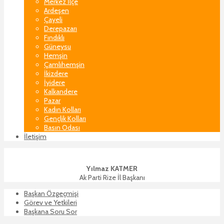
Merkez İlçe
Ardeşen
Çayeli
Derepazarı
Fındıklı
Güneysu
Hemşin
Çamlıhemşin
İkizdere
İyidere
Kalkandere
Pazar
Kadın Kolları
Gençlik Kolları
Basın Odası
İletişim
Yılmaz KATMER
Ak Parti Rize İl Başkanı
Başkan Özgeçmişi
Görev ve Yetkileri
Başkana Soru Sor