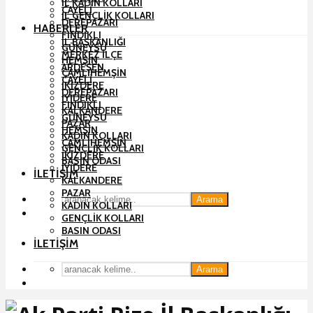
İL KADIN KOLLARI
ÇAYELI
İL GENÇLIK KOLLARI
DEREPAZARI
HABERLER
FINDIKLI
İL BAŞKANLIĞI
GÜNEYSU
MERKEZ İLÇE
HEMŞIN
ARDEŞEN
ÇAMLIHEMŞIN
ÇAYELI
İKIZDERE
DEREPAZARI
İYIDERE
FINDIKLI
KALKANDERE
GÜNEYSU
PAZAR
HEMŞIN
KADIN KOLLARI
ÇAMLIHEMŞIN
GENÇLIK KOLLARI
İKIZDERE
BASIN ODASI
İYIDERE
İLETIŞIM
KALKANDERE
PAZAR
Arama
KADIN KOLLARI
GENÇLIK KOLLARI
BASIN ODASI
İLETIŞIM
Arama