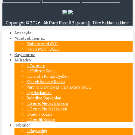
Copyright © 2026 · Ak Parti Rize İl Başkanlığı. Tüm hakları saklıdır.
Anasayfa
Milletvekillerimiz
Muhammed AVCI
Harun MERTOĞLU
Başkanımız
AK Kadro
İl Yönetim
İl Yürütme Kurulu
İl Disiplin Kurulu Üyeleri
Yüksek İstişare Kurulu
Parti İçi Demokrasi ve Hakem Kurulu
İlçe Başkanları
Belediye Başkanları
İl Genel Meclis Başkanı
İl Genel Meclis Üyeleri
İl Kadın Kolları
İl Gençlik Kolları
Haberler
İl Başkanlığı