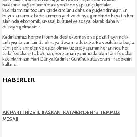
haklarının sağlamlaştırılması yönünde yapılan çalışmalar,
kadınlarımızın toplum içindeki rolünü daha da güçlendirmiştir. En
büyük arzumuz kadınlarımızın yurt ve dünya genelinde hayatın her
alanında ekonomik, siyasal, kültürel ve sosyal olarak daha iyi
düzeye gelmesidir.
Kadınlarımızı her platformda desteklemeye ve pozitif ayrımcılık
anlayışı ile yanlarında olmaya devam edeceğiz. Bu vesilelerle başta
tüm şehit anneleri ve eşleri olmak üzere; yaşamın her anında her
türlü fedakarlıkta bulunan, her zaman yanımızda olan tüm fedakar
kadınlarımızın Mart Dünya Kadınlar Günü’nü kutluyorum” ifadelerini
kullandı.
HABERLER
AK PARTİ RİZE İL BAŞKANI KATMER’DEN 15 TEMMUZ
MESAJI