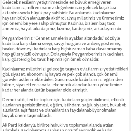
Gelecek nesillerin yetiştirilmesinde en büyük emeği veren
kadınlarımız, milli ve manevi değerlerimizin gelecek kuşaklara
aktarılmasında büyük pay sahibidir. Bu anlamda kadınlarımız
hayatın bütün alanlarında aktif rol almış milletimiz ve ümmetimiz
için önemli bir yere sahip olmuştur. Kadınlar, bizlerin baş tacı;
annemiz, hayat arkadaşımız, kızımız, kardeşimiz, arkadaşımızdır.
Peygamberimiz “Cennet annelerin ayakları altındadır.” sözüyle
kadınlara karşı daima sevgi, saygı, hoşgörü ve anlayış göstermiş,
bırakın dövmeyi; kadınlara karşı hiçbir zaman kaba davranmamış;
hep güler yüzlü olmuştur. Dolayısıyla Peygamberimizin kadınlara
karşı gösterdiği bu tavır, hepimiz için örnek olmalıdır.
Kadınlarımız milletimizi geleceğe taşıyan evlatlarımızı yetiştirdikleri
gibi, siyaset, ekonomi, iş hayatı ve pek çok alanda çok önemli
görevler üstlenmektedirler. Günümüzde kadınlarımız, eğitimden
bilime, siyasetten sanata, ekonomik alandan kamu yönetimine
kadar her alanda üstün başarılar elde etmiştir.
Demokratik, ileri bir toplum için, kadınların güçlendirilmesi, etkinlik
alanlarının genişletilmesi, eğitim, istihdam, sağlık, siyaset, hukuk vb.
alanlarda eşit fırsat ve olanaklardan faydalanabiliyor olmaları
büyük önem taşımaktadır.
AK Parti iktidarıyla birlikte hukuki ve toplumsal alanda atılan
adımlarla. Kadınlarımıza sağlanan pozitif ayrımcılık ve kadın