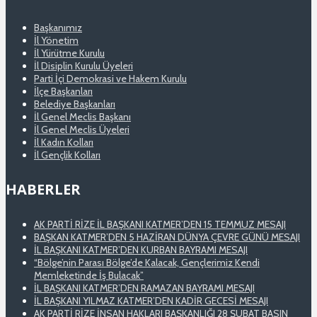
Başkanımız
İl Yönetim
İl Yürütme Kurulu
İl Disiplin Kurulu Üyeleri
Parti İçi Demokrasi ve Hakem Kurulu
İlçe Başkanları
Belediye Başkanları
İl Genel Meclis Başkanı
İl Genel Meclis Üyeleri
İl Kadın Kolları
İl Gençlik Kolları
HABERLER
AK PARTİ RİZE İL BAŞKANI KATMER’DEN 15 TEMMUZ MESAJI
BAŞKAN KATMER’DEN 5 HAZİRAN DÜNYA ÇEVRE GÜNÜ MESAJI
İL BAŞKANI KATMER’DEN KURBAN BAYRAMI MESAJI
“Bölge’nin Parası Bölge’de Kalacak, Gençlerimiz Kendi
Memleketinde İş Bulacak”
İL BAŞKANI KATMER’DEN RAMAZAN BAYRAMI MESAJI
İL BAŞKANI YILMAZ KATMER’DEN KADİR GECESİ MESAJI
AK PARTİ RİZE İNSAN HAKLARI BAŞKANLIĞI 28 ŞUBAT BASIN