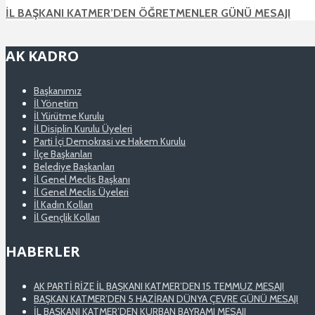
İL BAŞKANI KATMER’DEN ÖĞRETMENLER GÜNÜ MESAJI
AK KADRO
Başkanımız
İl Yönetim
İl Yürütme Kurulu
İl Disiplin Kurulu Üyeleri
Parti İçi Demokrasi ve Hakem Kurulu
İlçe Başkanları
Belediye Başkanları
İl Genel Meclis Başkanı
İl Genel Meclis Üyeleri
İl Kadın Kolları
İl Gençlik Kolları
HABERLER
AK PARTİ RİZE İL BAŞKANI KATMER’DEN 15 TEMMUZ MESAJI
BAŞKAN KATMER’DEN 5 HAZİRAN DÜNYA ÇEVRE GÜNÜ MESAJI
İL BAŞKANI KATMER’DEN KURBAN BAYRAMI MESAJI