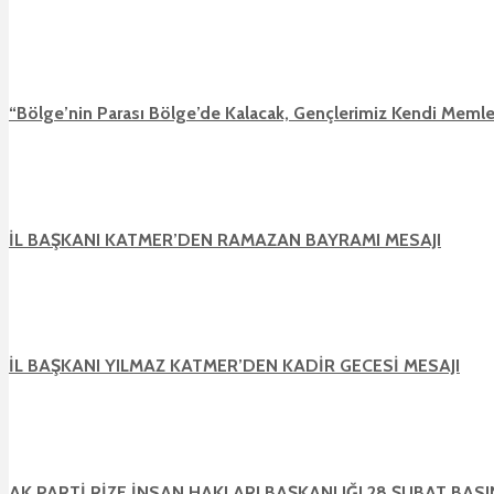
“Bölge’nin Parası Bölge’de Kalacak, Gençlerimiz Kendi Memle
İL BAŞKANI KATMER’DEN RAMAZAN BAYRAMI MESAJI
İL BAŞKANI YILMAZ KATMER’DEN KADİR GECESİ MESAJI
AK PARTİ RİZE İNSAN HAKLARI BAŞKANLIĞI 28 ŞUBAT BAS