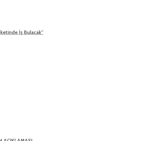
ketinde İş Bulacak”
IN AÇIKLAMASI