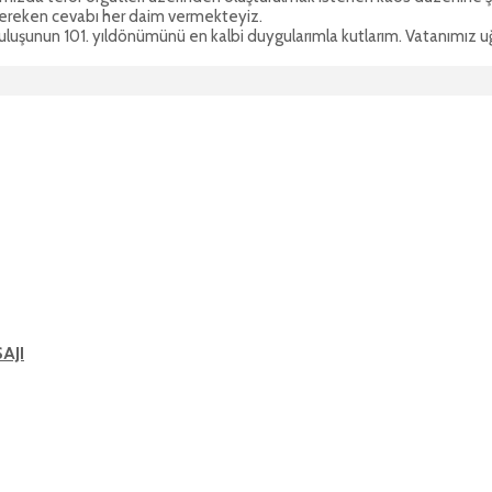
gereken cevabı her daim vermekteyiz.
luşunun 101. yıldönümünü en kalbi duygularımla kutlarım. Vatanımız uğ
AJI