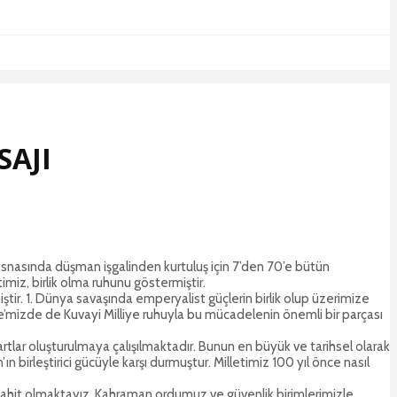
SAJI
esnasında düşman işgalinden kurtuluş için 7’den 70’e bütün
miz, birlik olma ruhunu göstermiştir.
ir. 1. Dünya savaşında emperyalist güçlerin birlik olup üzerimize
e’mizde de Kuvayi Milliye ruhuyla bu mücadelenin önemli bir parçası
rtlar oluşturulmaya çalışılmaktadır. Bunun en büyük ve tarihsel olarak
birleştirici gücüyle karşı durmuştur. Milletimiz 100 yıl önce nasıl
şahit olmaktayız. Kahraman ordumuz ve güvenlik birimlerimizle