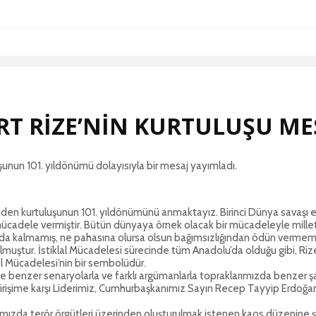
RT RİZE’NİN KURTULUŞU ME
uşunun 101. yıldönümü dolayısıyla bir mesaj yayımladı.
inden kurtuluşunun 101. yıldönümünü anmaktayız. Birinci Dünya savaşı 
 mücadele vermiştir. Bütün dünyaya örnek olacak bir mücadeleyle milleti
da kalmamış, ne pahasına olursa olsun bağımsızlığından ödün vermemişt
muştur. İstiklal Mücadelesi sürecinde tüm Anadolu’da olduğu gibi, Riz
klal Mücadelesi’nin bir sembolüdür.
e benzer senaryolarla ve farklı argümanlarla topraklarımızda benzer şa
irişime karşı Liderimiz, Cumhurbaşkanımız Sayın Recep Tayyip Erdoğan’ın 
mızda terör örgütleri üzerinden oluşturulmak istenen kaos düzenine 