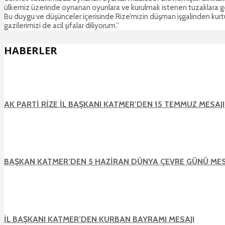
ülkemiz üzerinde oynanan oyunlara ve kurulmak istenen tuzaklara 
Bu duygu ve düşünceler içerisinde Rize’mizin düşman işgalinden kurtu
gazilerimizi de acil şifalar diliyorum.”
HABERLER
AK PARTİ RİZE İL BAŞKANI KATMER’DEN 15 TEMMUZ MESAJI
BAŞKAN KATMER’DEN 5 HAZİRAN DÜNYA ÇEVRE GÜNÜ MES
İL BAŞKANI KATMER’DEN KURBAN BAYRAMI MESAJI