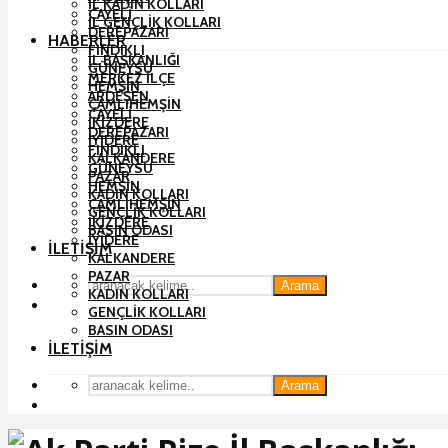
İL KADIN KOLLARI
ÇAYELI
İL GENÇLIK KOLLARI
DEREPAZARI
HABERLER
FINDIKLI
İL BAŞKANLIĞI
GÜNEYSU
MERKEZ İLÇE
HEMŞIN
ARDEŞEN
ÇAMLIHEMŞIN
ÇAYELI
İKIZDERE
DEREPAZARI
İYIDERE
FINDIKLI
KALKANDERE
GÜNEYSU
PAZAR
HEMŞIN
KADIN KOLLARI
ÇAMLIHEMŞIN
GENÇLIK KOLLARI
İKIZDERE
BASIN ODASI
İYIDERE
İLETIŞIM
KALKANDERE
PAZAR
Arama
KADIN KOLLARI
GENÇLIK KOLLARI
BASIN ODASI
İLETIŞIM
Arama