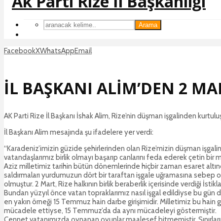
Arama
Facebook
X
WhatsApp
Email
İL BAŞKANI ALİM’DEN 2 MA
AK Parti Rize İl Başkanı İshak Alim, Rize’nin düşman işgalinden kurtul
İl Başkanı Alim mesajında şu ifadelere yer verdi:
“Karadeniz’imizin güzide şehirlerinden olan Rize’mizin düşman işgal
vatandaşlarımız birlik olmayı başarıp canlarını feda ederek çetin bir
Aziz milletimiz tarihin bütün dönemlerinde hiçbir zaman esaret altın
saldırmaları yurdumuzun dört bir taraftan işgale uğramasına sebep ol
olmuştur. 2 Mart, Rize halkının birlik beraberlik içerisinde verdiği İsti
Bundan yüzyıl önce vatan topraklarımız nasıl işgal edildiyse bu gün d
en yakın örneği 15 Temmuz hain darbe girişimidir. Milletimiz bu hain g
mücadele ettiyse, 15 Temmuz’da da aynı mücadeleyi göstermiştir.
Cennet vatanımızda oynanan oyunlar maalesef bitmemiştir. Sınırları