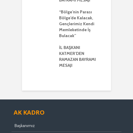
BAYRAMI MESAJI
K
ŞKANI YILMAZ
R
R AYRIŞTIRICI
“Bölge’nin Parası
MLERİ KINADI
Bölge’de Kalacak,
İ
Gençlerimiz Kendi
G
DE CUMHUR
Memleketinde İş
A
AKI’NDAN GÜÇLÜ
Bulacak”
K VE
ERLİK MESAJI
İL BAŞKANI
İ
KATMER’DEN
G
ŞKANI
RAMAZAN BAYRAMI
A
ER’DEN
MESAJI
TMENLER GÜNÜ
I
AK KADRO
Başkanımız