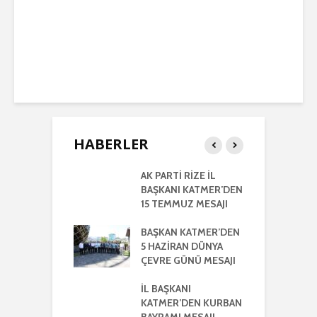
HABERLER
RTİ
AK PARTİ RİZE İL
İ
LETİLMİŞ RİZE
BAŞKANI KATMER’DEN
K
NIŞMA MECLİSİ
15 TEMMUZ MESAJI
G
NTISI
UYLA
BAŞKAN KATMER’DEN
A
KLEŞTİRİLDİ
5 HAZİRAN DÜNYA
H
ÇEVRE GÜNÜ MESAJI
2
ŞKANI
A
R’DEN REGAİP
İL BAŞKANI
Lİ MESAJI
KATMER’DEN KURBAN
İ