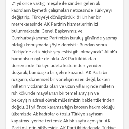
21 yıl önce yaktığı meşale ile izinden gelen ak
kadroların kıymetli çalışmaları neticesinde Türkiye’yi
değiştirip, Türkiye’yi dönüştürdük. 81 ilin her bir
metrekaresinde AK Partinin hizmetlerinin izi
bulunmaktadır. Genel Başkanımız ve
Cumhurbaşkanımız Partimizin kuruluş gününde yapmış
olduğu konuşmada şöyle demişti :“Bundan sonra
Türkiye’de artık hiçbir şey eskisi gibi olmayacak” Allah’a
hamdolsun öyle de oldu. AK Parti iktidarları
döneminde Türkiye adeta küllerinden yeniden
doğarak, bambaşka bir çehre kazandı. AK Parti bir
rüzgârın, dönemsel bir yönelişin eseri değil, kökleri
milletin vicdanında olan ve uzun yıllar içinde milletin
ruh kökünde mayalanan bir temel arayışın ve
bekleyişin adresi olarak milletimizin beklentilerinden
doğdu. 21 yıl önce karamsarlığın kaosun hakim olduğu
ülkemizde Ak kadrolar o tozlu Türkiye sayfasını
kapatmış yerine tertemiz Ak bir sayfa açmıştır. AK
Parti milletin hikâyesidir. AK Parti iktidarlarıyla Türkiye