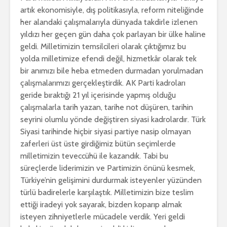
artık ekonomisiyle, dış politikasıyla, reform niteliğinde
her alandaki çalışmalarıyla dünyada takdirle izlenen
yıldızı her geçen gün daha çok parlayan bir ülke haline
geldi. Milletimizin temsilcileri olarak çıktığımız bu
yolda milletimize efendi değil, hizmetkâr olarak tek
bir anımızı bile heba etmeden durmadan yorulmadan
çalışmalarımızı gerçekleştirdik. AK Parti kadroları
geride bıraktığı 21 yıl içerisinde yapmış olduğu
çalışmalarla tarih yazan, tarihe not düşüren, tarihin
seyrini olumlu yönde değiştiren siyasi kadrolardır. Türk
Siyasi tarihinde hiçbir siyasi partiye nasip olmayan
zaferleri üst üste girdiğimiz bütün seçimlerde
milletimizin teveccühü ile kazandık. Tabi bu
süreçlerde liderimizin ve Partimizin önünü kesmek,
Türkiye’nin gelişimini durdurmak isteyenler yüzünden
türlü badirelerle karşılaştık. Milletimizin bize teslim
ettiği iradeyi yok sayarak, bizden koparıp almak
isteyen zihniyetlerle mücadele verdik. Yeri geldi