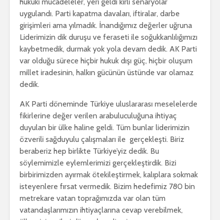
hukuki mücadeleler, yeri geldi kirli senaryolar
uygulandı. Parti kapatma davaları, iftiralar, darbe
girişimleri ama yılmadık. İnandığımız değerler uğruna
Liderimizin dik duruşu ve feraseti ile soğukkanlılığımızı
kaybetmedik, durmak yok yola devam dedik. AK Parti
var olduğu sürece hiçbir hukuk dışı güç, hiçbir oluşum
millet iradesinin, halkın gücünün üstünde var olamaz
dedik.
AK Parti döneminde Türkiye uluslararası meselelerde
fikirlerine değer verilen arabuluculuğuna ihtiyaç
duyulan bir ülke haline geldi. Tüm bunlar liderimizin
özverili sağduyulu çalışmaları ile gerçekleşti. Biriz
beraberiz hep birlikte Türkiye’yiz dedik. Bu
söylemimizle eylemlerimizi gerçekleştirdik. Bizi
birbirimizden ayırmak ötekileştirmek, kalıplara sokmak
isteyenlere fırsat vermedik. Bizim hedefimiz 780 bin
metrekare vatan toprağımızda var olan tüm
vatandaşlarımızın ihtiyaçlarına cevap verebilmek,