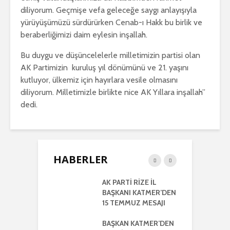
diliyorum. Geçmişe vefa geleceğe saygı anlayışıyla
yürüyüşümüzü sürdürürken Cenab-ı Hakk bu birlik ve
beraberliğimizi daim eylesin inşallah.
Bu duygu ve düşüncelelerle milletimizin partisi olan
AK Partimizin kuruluş yıl dönümünü ve 21. yaşını
kutluyor, ülkemiz için hayırlara vesile olmasını
diliyorum. Milletimizle birlikte nice AK Yıllara inşallah”
dedi.
HABERLER
RTİ
AK PARTİ RİZE İL
İ
LETİLMİŞ RİZE
BAŞKANI KATMER’DEN
K
NIŞMA MECLİSİ
15 TEMMUZ MESAJI
G
NTISI
UYLA
BAŞKAN KATMER’DEN
A