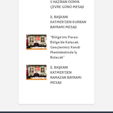
KLEŞTİRİLDİ
5 HAZİRAN DÜNYA
H
ÇEVRE GÜNÜ MESAJI
2
ŞKANI
A
R’DEN REGAİP
İL BAŞKANI
Lİ MESAJI
KATMER’DEN KURBAN
İ
BAYRAMI MESAJI
K
ŞKANI YILMAZ
R
R AYRIŞTIRICI
“Bölge’nin Parası
MLERİ KINADI
Bölge’de Kalacak,
İ
Gençlerimiz Kendi
G
DE CUMHUR
Memleketinde İş
A
AKI’NDAN GÜÇLÜ
Bulacak”
K VE
ERLİK MESAJI
İL BAŞKANI
İ
KATMER’DEN
G
ŞKANI
RAMAZAN BAYRAMI
A
ER’DEN
MESAJI
TMENLER GÜNÜ
I