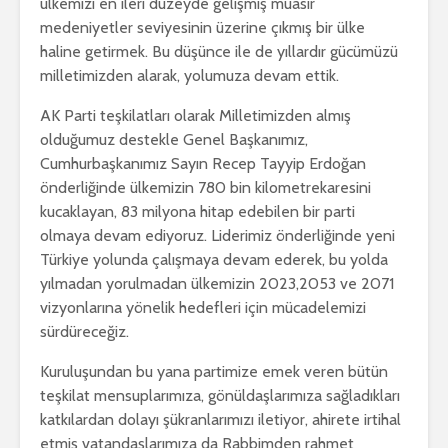
ülkemizi en ileri düzeyde gelişmiş muasır
medeniyetler seviyesinin üzerine çıkmış bir ülke
haline getirmek. Bu düşünce ile de yıllardır gücümüzü
milletimizden alarak, yolumuza devam ettik.
AK Parti teşkilatları olarak Milletimizden almış
olduğumuz destekle Genel Başkanımız,
Cumhurbaşkanımız Sayın Recep Tayyip Erdoğan
önderliğinde ülkemizin 780 bin kilometrekaresini
kucaklayan, 83 milyona hitap edebilen bir parti
olmaya devam ediyoruz. Liderimiz önderliğinde yeni
Türkiye yolunda çalışmaya devam ederek, bu yolda
yılmadan yorulmadan ülkemizin 2023,2053 ve 2071
vizyonlarına yönelik hedefleri için mücadelemizi
sürdüreceğiz.
Kuruluşundan bu yana partimize emek veren bütün
teşkilat mensuplarımıza, gönüldaşlarımıza sağladıkları
katkılardan dolayı şükranlarımızı iletiyor, ahirete irtihal
etmiş vatandaşlarımıza da Rabbimden rahmet