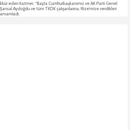
eşekkür eden Katmer, “Başta Cumhurbaşkanımız ve AK Parti Genel
nsal Aydoğdu ve tüm TKDK çalışanlarına, Rize’mize verdikleri
 tamamladı.