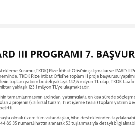
RD III PROGRAMI 7. BAŞVUR
ekleme Kurumu (TKDK) Rize İrtibat Ofisi’nin çalışmaları ve IPARD III Pro
nemi’nde, TKDK Rize İrtibat Ofisi’ne toplam 11 proje başvurusu yapılmış
jelerin toplam yatırım bedeli yaklaşık 142,8 milyon TL olup, TKDK tarafı
ktarı yaklaşık 123,1 milyon TL’ye ulaşmaktadır.
rinin tamamlanmasının ardından, yatırımcılarla en kısa sürede sözleşme 
an 3 projenin (2’si kırsal turizm, 1’i et işleme tesisi) toplam yatırım
elirtti.
 başta olmak üzere tüm vatandaşları, hibe desteklerinden faydalanabile
n 444 85 35 numaralı hattın aranarak 53 tuşlanmasıyla detaylı bilgi alın