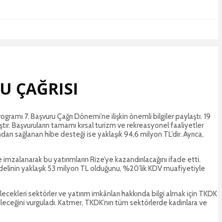
U ÇAĞRISI
gramı 7. Başvuru Çağrı Dönemi’ne ilişkin önemli bilgiler paylaştı. 19
tır. Başvuruların tamamı kırsal turizm ve rekreasyonel faaliyetler
ndan sağlanan hibe desteği ise yaklaşık 94,6 milyon TL’dir. Ayrıca,
imzalanarak bu yatırımların Rize’ye kazandırılacağını ifade etti.
 bedelinin yaklaşık 53 milyon TL olduğunu, %20’lik KDV muafiyetiyle
cekleri sektörler ve yatırım imkânları hakkında bilgi almak için TKDK
abileceğini vurguladı. Katmer, TKDK’nın tüm sektörlerde kadınlara ve