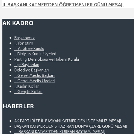
İL BAŞKANI KATMER’DEN ÖĞRETMENLER GÜNÜ MESAJI
AK KADRO
Başkanımız
İl Yönetim
İl Yürütme Kurulu
İl Disiplin Kurulu Üyeleri
Parti İçi Demokrasi ve Hakem Kurulu
İlçe Başkanları
Belediye Başkanları
İl Genel Meclis Başkanı
İl Genel Meclis Üyeleri
İl Kadın Kolları
İl Gençlik Kolları
HABERLER
AK PARTİ RİZE İL BAŞKANI KATMER’DEN 15 TEMMUZ MESAJI
BAŞKAN KATMER’DEN 5 HAZİRAN DÜNYA ÇEVRE GÜNÜ MESAJI
İL BAŞKANI KATMER’DEN KURBAN BAYRAMI MESAJI