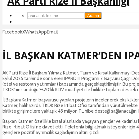
Arama
Facebook
X
WhatsApp
Email
İL BAŞKAN KATMER’DEN IPA
AK Parti Rize İl Başkanı Yılmaz Katmer, Tarım ve Kırsal Kalkınmayı Dest
Eylül 2025 tarihinde sona eren IPARD III Programı 7. Başvuru Çağrı Dö
(otel ve restoran yatırımları) kapsamında gerçekleştirilmiştir. Bu pro
TKDK’nın sunduğu %20’lik KDV muafiyeti ile birlikte toplam destek mi
İl Başkanı Katmer, başvurusu yapılan projelerin incelenerek eksiklikle
Katmer, hâlihazırda TKDK Rize İrtibat Ofisi tarafından yürütülmekte ol
birlikte girişimcilere yaklaşık 43 milyon TL hibe desteği sağlanacağını b
Başkan Katmer, özellikle kırsal alanlarda yaşayan gençler ve kadınlar
Rize İrtibat Ofisi’ne davet etti. Telefonla bilgi almak isteyenler içi
gençlere pozitif ayrımcılık sağladığının altını çizdi.