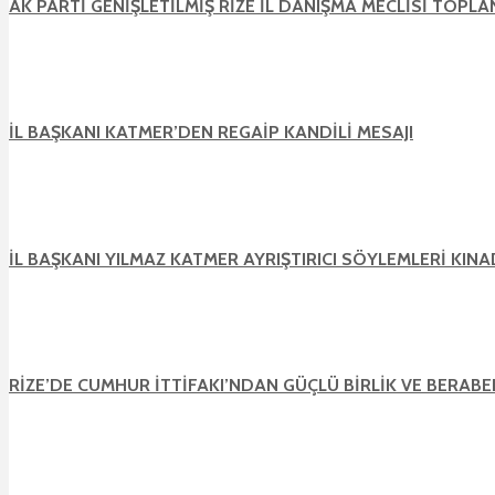
AK PARTİ GENİŞLETİLMİŞ RİZE İL DANIŞMA MECLİSİ TOPL
İL BAŞKANI KATMER’DEN REGAİP KANDİLİ MESAJI
İL BAŞKANI YILMAZ KATMER AYRIŞTIRICI SÖYLEMLERİ KINA
RİZE’DE CUMHUR İTTİFAKI’NDAN GÜÇLÜ BİRLİK VE BERABE