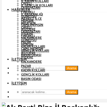
İL KADIN KOLLARI
ÇAYELI
İL GENÇLIK KOLLARI
DEREPAZARI
HABERLER
FINDIKLI
İL BAŞKANLIĞI
GÜNEYSU
MERKEZ İLÇE
HEMŞIN
ARDEŞEN
ÇAMLIHEMŞIN
ÇAYELI
İKIZDERE
DEREPAZARI
İYIDERE
FINDIKLI
KALKANDERE
GÜNEYSU
PAZAR
HEMŞIN
KADIN KOLLARI
ÇAMLIHEMŞIN
GENÇLIK KOLLARI
İKIZDERE
BASIN ODASI
İYIDERE
İLETIŞIM
KALKANDERE
PAZAR
Arama
KADIN KOLLARI
GENÇLIK KOLLARI
BASIN ODASI
İLETIŞIM
Arama