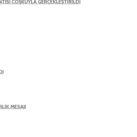
ANTISI COŞKUYLA GERÇEKLEŞTİRİLDİ
DI
RLİK MESAJI