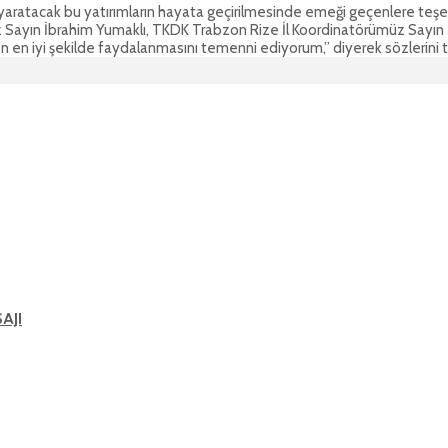
arı yaratacak bu yatırımların hayata geçirilmesinde emeği geçenlere t
ayın İbrahim Yumaklı, TKDK Trabzon Rize İl Koordinatörümüz Sayın Şa
n en iyi şekilde faydalanmasını temenni ediyorum,” diyerek sözlerini
AJI