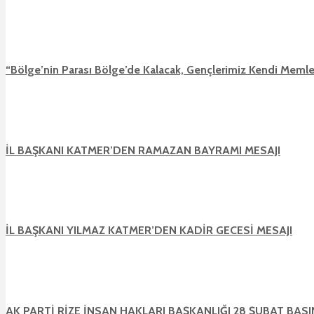
“Bölge’nin Parası Bölge’de Kalacak, Gençlerimiz Kendi Memle
İL BAŞKANI KATMER’DEN RAMAZAN BAYRAMI MESAJI
İL BAŞKANI YILMAZ KATMER’DEN KADİR GECESİ MESAJI
AK PARTİ RİZE İNSAN HAKLARI BAŞKANLIĞI 28 ŞUBAT BAS