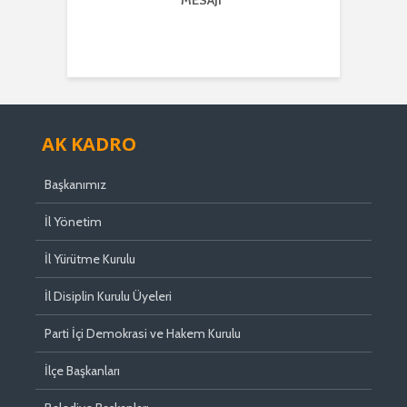
ER’DEN
MESAJI
TMENLER GÜNÜ
I
AK KADRO
Başkanımız
İl Yönetim
İl Yürütme Kurulu
İl Disiplin Kurulu Üyeleri
Parti İçi Demokrasi ve Hakem Kurulu
İlçe Başkanları