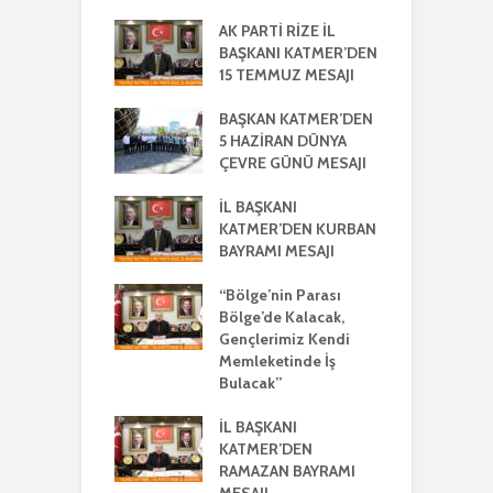
RTİ
AK PARTİ RİZE İL
İ
LETİLMİŞ RİZE
BAŞKANI KATMER’DEN
K
NIŞMA MECLİSİ
15 TEMMUZ MESAJI
G
NTISI
UYLA
BAŞKAN KATMER’DEN
A
KLEŞTİRİLDİ
5 HAZİRAN DÜNYA
H
ÇEVRE GÜNÜ MESAJI
2
ŞKANI
A
R’DEN REGAİP
İL BAŞKANI
Lİ MESAJI
KATMER’DEN KURBAN
İ
BAYRAMI MESAJI
K
ŞKANI YILMAZ
R
R AYRIŞTIRICI
“Bölge’nin Parası
MLERİ KINADI
Bölge’de Kalacak,
İ
Gençlerimiz Kendi
G
DE CUMHUR
Memleketinde İş
A
AKI’NDAN GÜÇLÜ
Bulacak”
K VE
ERLİK MESAJI
İL BAŞKANI
İ
KATMER’DEN
G
ŞKANI
RAMAZAN BAYRAMI
A