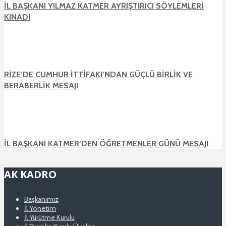
İL BAŞKANI YILMAZ KATMER AYRIŞTIRICI SÖYLEMLERİ
KINADI
RİZE’DE CUMHUR İTTİFAKI’NDAN GÜÇLÜ BİRLİK VE
BERABERLİK MESAJI
İL BAŞKANI KATMER’DEN ÖĞRETMENLER GÜNÜ MESAJI
AK KADRO
Başkanımız
İl Yönetim
İl Yürütme Kurulu