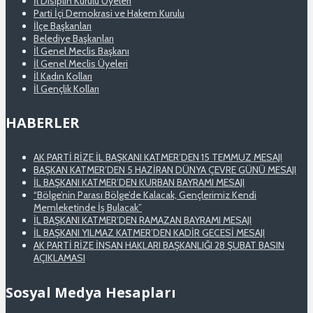
İl Disiplin Kurulu Üyeleri
Parti İçi Demokrasi ve Hakem Kurulu
İlçe Başkanları
Belediye Başkanları
İl Genel Meclis Başkanı
İl Genel Meclis Üyeleri
İl Kadın Kolları
İl Gençlik Kolları
HABERLER
AK PARTİ RİZE İL BAŞKANI KATMER’DEN 15 TEMMUZ MESAJI
BAŞKAN KATMER’DEN 5 HAZİRAN DÜNYA ÇEVRE GÜNÜ MESAJI
İL BAŞKANI KATMER’DEN KURBAN BAYRAMI MESAJI
“Bölge’nin Parası Bölge’de Kalacak, Gençlerimiz Kendi
Memleketinde İş Bulacak”
İL BAŞKANI KATMER’DEN RAMAZAN BAYRAMI MESAJI
İL BAŞKANI YILMAZ KATMER’DEN KADİR GECESİ MESAJI
AK PARTİ RİZE İNSAN HAKLARI BAŞKANLIĞI 28 ŞUBAT BASIN
AÇIKLAMASI
Sosyal Medya Hesapları