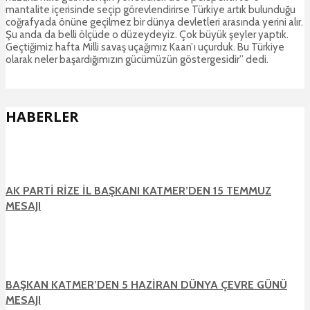
mantalite içerisinde seçip görevlendirirse Türkiye artık bulunduğu
coğrafyada önüne geçilmez bir dünya devletleri arasında yerini alır.
Şu anda da belli ölçüde o düzeydeyiz. Çok büyük şeyler yaptık.
Geçtiğimiz hafta Milli savaş uçağımız Kaan’ı uçurduk. Bu Türkiye
olarak neler başardığımızın gücümüzün göstergesidir” dedi.
HABERLER
AK PARTİ RİZE İL BAŞKANI KATMER’DEN 15 TEMMUZ
MESAJI
BAŞKAN KATMER’DEN 5 HAZİRAN DÜNYA ÇEVRE GÜNÜ
MESAJI