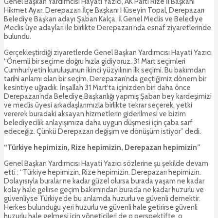
Genel Başkan Yardımcısı Hayati Yazıcı, AK Parti Rize İl Başkanı
Hikmet Ayar, Derepazarı İlçe Başkanı Hüseyin Topal, Derepazarı
Belediye Başkan adayı Şaban Kalça, İl Genel Meclis ve Belediye
Meclis üye adayları ile birlikte Derepazarı’nda esnaf ziyaretlerinde
bulundu.
Gerçekleştirdiği ziyaretlerde Genel Başkan Yardımcısı Hayati Yazıcı
“Önemli bir seçime doğru hızla gidiyoruz. 31 Mart seçimleri
Cumhuriyetin kuruluşunun ikinci yüzyılının ilk seçimi. Bu bakımdan
tarihi anlamı olan bir seçim. Derepazarı’nda geçtiğimiz dönem bir
kesintiye uğradık. İnşallah 31 Mart‘ta içinizden biri daha önce
Derepazarı’nda Belediye Başkanlığı yapmış Şaban bey kardeşimizi
ve meclis üyesi arkadaşlarımızla birlikte tekrar seçerek, yetki
vererek buradaki aksayan hizmetlerin giderilmesi ve bizim
belediyecilik anlayışımıza daha uygun düşmesi için çaba sarf
edeceğiz. Çünkü Derepazarı değişim ve dönüşüm istiyor” dedi.
“Türkiye hepimizin, Rize hepimizin, Derepazarı hepimizin”
Genel Başkan Yardımcısı Hayati Yazıcı sözlerine şu şekilde devam
etti ; “Türkiye hepimizin, Rize hepimizin. Derepazarı hepimizin.
Dolayısıyla buralar ne kadar güzel olursa burada yaşam ne kadar
kolay hale gelirse geçim bakımından burada ne kadar huzurlu ve
güvenliyse Türkiye’de bu anlamda huzurlu ve güvenli demektir.
Herkes bulunduğu yeri huzurlu ve güvenli hale getirirse güvenli
huzurlu hale gelmesi için yöneticileri de o perspektifte o