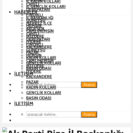
İL KADIN KOLLARI
ÇAYELI
İL GENÇLIK KOLLARI
DEREPAZARI
HABERLER
FINDIKLI
İL BAŞKANLIĞI
GÜNEYSU
MERKEZ İLÇE
HEMŞIN
ARDEŞEN
ÇAMLIHEMŞIN
ÇAYELI
İKIZDERE
DEREPAZARI
İYIDERE
FINDIKLI
KALKANDERE
GÜNEYSU
PAZAR
HEMŞIN
KADIN KOLLARI
ÇAMLIHEMŞIN
GENÇLIK KOLLARI
İKIZDERE
BASIN ODASI
İYIDERE
İLETIŞIM
KALKANDERE
PAZAR
Arama
KADIN KOLLARI
GENÇLIK KOLLARI
BASIN ODASI
İLETIŞIM
Arama