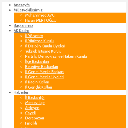
Anasayfa
Milletvekillerimiz
Muhammed AVCI
Harun MERTOĞLU
Başkanımız
AK Kadro
İl Yönetim
İl Yürütme Kurulu
İl Disiplin Kurulu Üyeleri
Yüksek İstişare Kurulu
Parti İçi Demokrasi ve Hakem Kurulu
İlçe Başkanları
Belediye Başkanları
İl Genel Meclis Başkanı
İl Genel Meclis Üyeleri
İl Kadın Kolları
İl Gençlik Kolları
Haberler
İl Başkanlığı
Merkez İlçe
Ardeşen
Çayeli
Derepazarı
Fındıklı