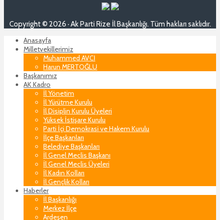
Copyright © 2026 · Ak Parti Rize İl Başkanlığı. Tüm hakları saklıdır.
Anasayfa
Milletvekillerimiz
Muhammed AVCI
Harun MERTOĞLU
Başkanımız
AK Kadro
İl Yönetim
İl Yürütme Kurulu
İl Disiplin Kurulu Üyeleri
Yüksek İstişare Kurulu
Parti İçi Demokrasi ve Hakem Kurulu
İlçe Başkanları
Belediye Başkanları
İl Genel Meclis Başkanı
İl Genel Meclis Üyeleri
İl Kadın Kolları
İl Gençlik Kolları
Haberler
İl Başkanlığı
Merkez İlçe
Ardeşen