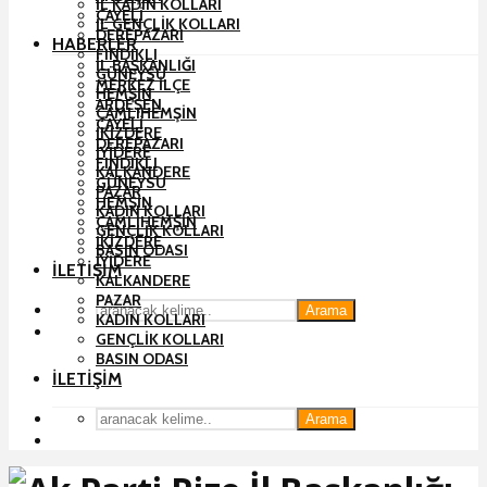
İL KADIN KOLLARI
ÇAYELI
İL GENÇLIK KOLLARI
DEREPAZARI
HABERLER
FINDIKLI
İL BAŞKANLIĞI
GÜNEYSU
MERKEZ İLÇE
HEMŞIN
ARDEŞEN
ÇAMLIHEMŞIN
ÇAYELI
İKIZDERE
DEREPAZARI
İYIDERE
FINDIKLI
KALKANDERE
GÜNEYSU
PAZAR
HEMŞIN
KADIN KOLLARI
ÇAMLIHEMŞIN
GENÇLIK KOLLARI
İKIZDERE
BASIN ODASI
İYIDERE
İLETIŞIM
KALKANDERE
PAZAR
Arama
KADIN KOLLARI
GENÇLIK KOLLARI
BASIN ODASI
İLETIŞIM
Arama