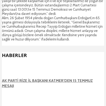
yakışır bir şekilde karşılamak için il ve ilçe teşkilatlarımız ile yoğun bir
çalışma içerisindeyiz. Bütün vatandaşlarımızı 2 Mart Cumartesi
günü saat 13.00\’te 15 Temmuz Demokrasi ve Cumhuriyet
Meydanı\’na davet ediyorum.” dedi.
Alim, 26 Şubat 1954 yılında doğan Cumhurbaşkanı Erdoğan\’ın 65.
yaşına girmesi dolayısıyla tebriklerini ileterek, “Genel Başkanımız
ve Cumhurbaşkanımız Recep Tayyip Erdoğan milletine hizmet için
ömrünü adadı. Onun çalışma disiplini, millete hizmet anlayışı ve
dünya görüşü bizlere örnek olmaktadır. Kendisine yeni yaşında
sağlık ve huzur diliyorum.” ifadelerini kullandı.
HABERLER
AK PARTİ RİZE İL BAŞKANI KATMER’DEN 15 TEMMUZ
MESAJI