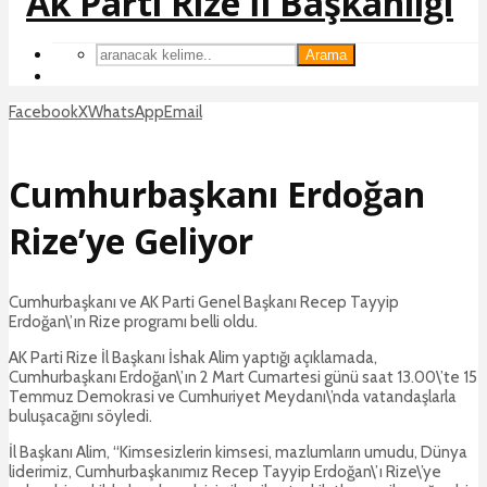
Arama
Facebook
X
WhatsApp
Email
Cumhurbaşkanı Erdoğan
Rize’ye Geliyor
Cumhurbaşkanı ve AK Parti Genel Başkanı Recep Tayyip
Erdoğan\’ın Rize programı belli oldu.
AK Parti Rize İl Başkanı İshak Alim yaptığı açıklamada,
Cumhurbaşkanı Erdoğan\’ın 2 Mart Cumartesi günü saat 13.00\’te 15
Temmuz Demokrasi ve Cumhuriyet Meydanı\’nda vatandaşlarla
buluşacağını söyledi.
İl Başkanı Alim, “Kimsesizlerin kimsesi, mazlumların umudu, Dünya
liderimiz, Cumhurbaşkanımız Recep Tayyip Erdoğan\’ı Rize\’ye