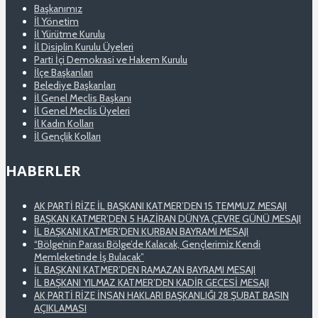
Başkanımız
İl Yönetim
İl Yürütme Kurulu
İl Disiplin Kurulu Üyeleri
Parti İçi Demokrasi ve Hakem Kurulu
İlçe Başkanları
Belediye Başkanları
İl Genel Meclis Başkanı
İl Genel Meclis Üyeleri
İl Kadın Kolları
İl Gençlik Kolları
HABERLER
AK PARTİ RİZE İL BAŞKANI KATMER’DEN 15 TEMMUZ MESAJI
BAŞKAN KATMER’DEN 5 HAZİRAN DÜNYA ÇEVRE GÜNÜ MESAJI
İL BAŞKANI KATMER’DEN KURBAN BAYRAMI MESAJI
“Bölge’nin Parası Bölge’de Kalacak, Gençlerimiz Kendi
Memleketinde İş Bulacak”
İL BAŞKANI KATMER’DEN RAMAZAN BAYRAMI MESAJI
İL BAŞKANI YILMAZ KATMER’DEN KADİR GECESİ MESAJI
AK PARTİ RİZE İNSAN HAKLARI BAŞKANLIĞI 28 ŞUBAT BASIN
AÇIKLAMASI