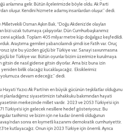
 anlamına gelir. Bütün ilçelerimizde böyle oldu. Ak Parti
ardan oluşur. Kendini hizmete adamış insanlardan oluşur.” dedi.
 Milletvekili Osman Aşkın Bak, “Doğu Akdeniz’de olayları
an bizi uzak tutumaya çalışıyorlar. Dün Cumhurbaşkanımız
ezervi açıkladı. Toplam 405 milyar metre küp doğalgaz keşfedildi.
duk. Araştırma gemileri yabancılarındı şimdi ise Fatih var. Oruç
luyoruz işte bu yüzden güçlü bir Türkiye var. Sanayi savunmasına
 güçlü bir Türkiye var. Bütün oyunlar bizim üzerimize kurulmaya
 gitsin de nasıl giderse gitsin diyorlar. Ama biz buna izin
eniden birlik olacağız kucaklaşacağız. Eksiklerimiz
e yolumuza devam edeceğiz.” dedi.
ı Hayati Yazıcı Ak Parti’nin en büyük gücünün teşkilatlar olduğunu
eleri planladığımız siyasetimizin tahakkuku bakımından hayati
yasetinin merkezinde millet vardır. 2023 ve 2053 Türkiye’si için
ürkiye’si için gelecek nesillere hedef gösteriyoruz. Bu
urgular tarihimiz ve bizim için ne kadar önemli olduğunun
ş Savaşı’ndan sonra en kıymetli kazanımı demokratik cumhuriyettir.
23’te kutlayacağız. Onun için 2023 Türkiye için önemli. Ayrıca