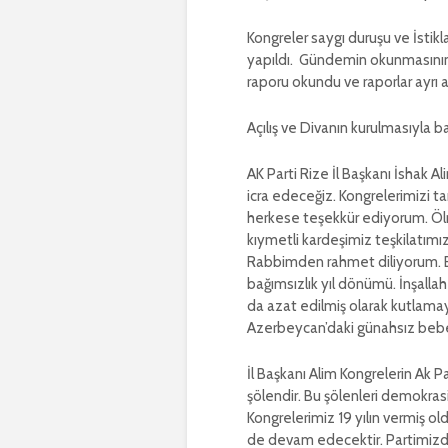
Kongreler saygı duruşu ve İstikl
yapıldı. Gündemin okunmasının 
raporu okundu ve raporlar ayrı a
Açılış ve Divanın kurulmasıyla 
AK Parti Rize İl Başkanı İshak 
icra edeceğiz. Kongrelerimizi 
herkese teşekkür ediyorum. Ölm
kıymetli kardeşimiz teşkilatı
Rabbimden rahmet diliyorum. 
bağımsızlık yıl dönümü. İnşallah
da azat edilmiş olarak kutlamay
Azerbeycan’daki günahsız bebe
İl Başkanı Alim Kongrelerin Ak Pa
şölendir. Bu şölenleri demokrasi
Kongrelerimiz 19 yılın vermiş 
de devam edecektir. Partimizde 