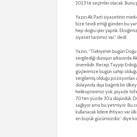
2023’te seçimler olacak. Bunu 
Yazıcı Ak Parti siyasetinin mer
bize tevdi ettiği günden bu y
hep doğru işler yaptık. Eksiğimi
siyaset tarzımız var.” dedi.
Yazıcı, “Türkiye’nin bugün Doğu
sergilediği duruşun arkasında A
önemlidir. Recep Tayyip Erdoğan 
güçlerimize bugün sahip olduğ
sergilemiş olduğu pozisyonları
dolayında dışa bağımlı bir ülkeyd
helikopterimiz yok, piyade tüfe
70’ten yüzde 30’a düşürdük. D
sağlıyor ama bu yetmiyor. Bu co
kullanacak lidere ihtiyacı var ü
en büyük gücümüzdür.” diye ko