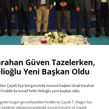
KATMER 
İL BAŞKANI KATMER
SÖYLEM
GÜNDEME DAİR
AÇIKLAMALARDA
RİZE’D
BULUNDU
İTTİFAK
BİRLİK 
İL BAŞKANI KATMER
BERABER
GÜNDEME DAİR
AÇIKLAMALARDA
İL BAŞK
BULUNDU
KATMER
ÖĞRETM
MESAJI
arahan Güven Tazelerken,
elioğlu Yeni Başkan Oldu
ilen Çayeli İlçe kongresinde mevcut başkan İshak Karahan
Fındıklı’da İsmail Fethi Velioğlu yeni başkan oldu.
greler bugün gerçekleştirilen Fındıklı ve Çayeli 7. Olağan İlçe
un katılımın olduğu kongrelerde sosyal mesafe ve maske