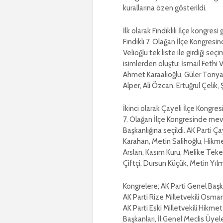
kurallarına özen gösterildi.
İlk olarak Fındıklılı İlçe kongres
Fındıklı 7. Olağan İlçe Kongres
Velioğlu tek liste ile girdiği se
isimlerden oluştu: İsmail Fethi 
Ahmet Karaalioğlu, Güler Tonyal
Alper, Ali Özcan, Ertuğrul Çelik
İkinci olarak Çayeli İlçe Kongres
7. Olağan İlçe Kongresinde mevc
Başkanlığına seçildi. AK Parti Ça
Karahan, Metin Salihoğlu, Hikme
Arslan, Kasım Kuru, Melike Tek
Çiftçi, Dursun Küçük, Metin Yıl
Kongrelere; AK Parti Genel Başka
AK Parti Rize Milletvekili Osma
AK Parti Eski Milletvekili Hikmet
Başkanları, İl Genel Meclis Üyeler