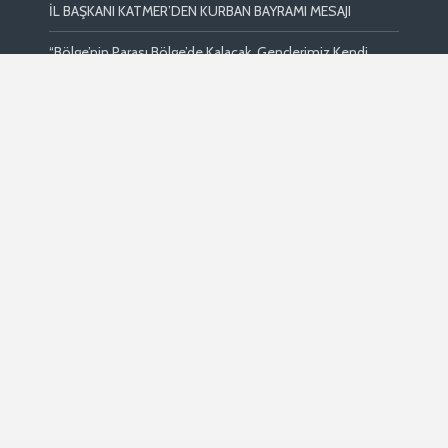
İL BAŞKANI KATMER’DEN KURBAN BAYRAMI MESAJI
“Bölge’nin Parası Bölge’de Kalacak, Gençlerimiz Kendi
Memleketinde İş Bulacak”
İL BAŞKANI KATMER’DEN RAMAZAN BAYRAMI MESAJI
İL BAŞKANI YILMAZ KATMER’DEN KADİR GECESİ MESAJI
AK PARTİ RİZE İNSAN HAKLARI BAŞKANLIĞI 28 ŞUBAT
BASIN AÇIKLAMASI
Sosyal Medya Hesapları
Copyright © 2026 · Ak Parti Rize İl Başkanlığı. Tüm hakları saklıdır.