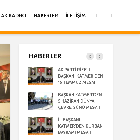
AK KADRO
HABERLER
İLETIŞIM
HABERLER
İ
AK PARTİ RİZE İL
İL 
TİLMİŞ RİZE
BAŞKANI KATMER’DEN
KA
ŞMA MECLİSİ
15 TEMMUZ MESAJI
GE
TISI
LA
BAŞKAN KATMER’DEN
AK 
LEŞTİRİLDİ
5 HAZİRAN DÜNYA
HA
ÇEVRE GÜNÜ MESAJI
28
ANI
AÇ
’DEN REGAİP
İL BAŞKANI
 MESAJI
KATMER’DEN KURBAN
İL 
BAYRAMI MESAJI
KA
ANI YILMAZ
RA