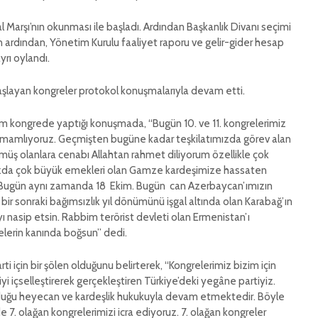
al Marşı’nın okunması ile başladı. Ardından Başkanlık Divanı seçimi
ardından, Yönetim Kurulu faaliyet raporu ve gelir-gider hesap
yrı oylandı.
başlayan kongreler protokol konuşmalarıyla devam etti.
Alim kongrede yaptığı konuşmada, “Bugün 10. ve 11. kongrelerimiz
tamamlıyoruz. Geçmişten bugüne kadar teşkilatımızda görev alan
üş olanlara cenabı Allahtan rahmet diliyorum özellikle çok
mızda çok büyük emekleri olan Gamze kardeşimize hassaten
Bugün aynı zamanda 18 Ekim. Bugün can Azerbaycan’ımızın
 bir sonraki bağımsızlık yıl dönümünü işgal altında olan Karabağ’ın
ı nasip etsin. Rabbim terörist devleti olan Ermenistan’ı
lerin kanında boğsun” dedi.
rti için bir şölen olduğunu belirterek, “Kongrelerimiz bizim için
yi içselleştirerek gerçekleştiren Türkiye’deki yegâne partiyiz.
olduğu heyecan ve kardeşlik hukukuyla devam etmektedir. Böyle
7. olağan kongrelerimizi icra ediyoruz. 7. olağan kongreler