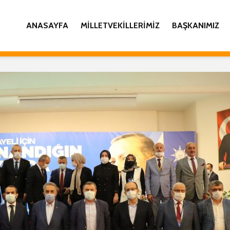
ANASAYFA
MILLETVEKILLERIMIZ
BAŞKANIMIZ
İL BAŞKANI YILMAZ
AK PART
KATMER’DEN KADİR
GENİŞLE
GECESİ MESAJI
İL DANI
TOPLAN
AK PARTİ RİZE İNSAN
COŞKUY
HAKLARI BAŞKANLIĞI
GERÇEK
28 ŞUBAT BASIN
AÇIKLAMASI
İL BAŞK
KATMER
İL BAŞKANI
KANDİLİ
KATMER’DEN
RAMAZAN AYI MESAJI
İL BAŞK