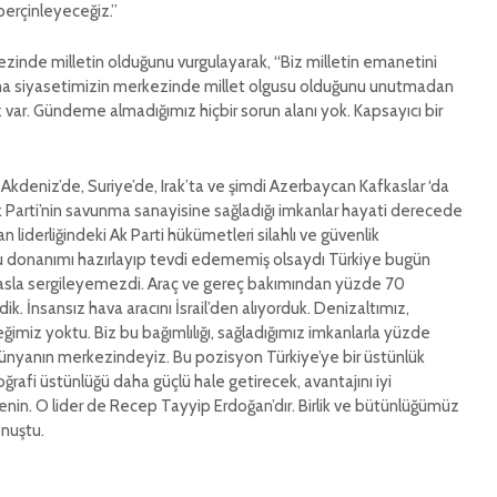
perçinleyeceğiz.”
kezinde milletin olduğunu vurgulayarak, “Biz milletin emanetini
ana siyasetimizin merkezinde millet olgusu olduğunu unutmadan
z var. Gündeme almadığımız hiçbir sorun alanı yok. Kapsayıcı bir
 Akdeniz’de, Suriye’de, Irak’ta ve şimdi Azerbaycan Kafkaslar ‘da
k Parti’nin savunma sanayisine sağladığı imkanlar hayati derecede
liderliğindeki Ak Parti hükümetleri silahlı ve güvenlik
u donanımı hazırlayıp tevdi edememiş olsaydı Türkiye bugün
 asla sergileyemezdi. Araç ve gereç bakımından yüzde 70
ik. İnsansız hava aracını İsrail’den alıyorduk. Denizaltımız,
ğimiz yoktu. Biz bu bağımlılığı, sağladığımız imkanlarla yüzde
ünyanın merkezindeyiz. Bu pozisyon Türkiye’ye bir üstünlük
ğrafi üstünlüğü daha güçlü hale getirecek, avantajını iyi
lkenin. O lider de Recep Tayyip Erdoğan’dır. Birlik ve bütünlüğümüz
nuştu.