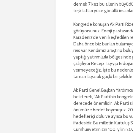
demek 7 kez bu ailenin büyüdüğü
teşkilatları yüce gönüllü insanl
Kongrede konuşan Ak Parti Rize
görüyorsunuz. Enerji pastasınd
Karadeniz’de yeni keşfedilen r
Daha önce biz bunları bulamıyor
reis var. Kendimiz araştırıp bu
yaptığı yatırımlarla bölgesinde
çalışılıyor Recep Tayyip Erdoğan
vermeyeceğiz. İşte bu nedenle y
tamamlayarak güçlü bir şekild
Ak Parti Genel Başkan Yardımcıs
belirterek, “Ak Parti’nin kongr
derecede önemlidir. Ak Parti si
önümüze hedef koymuşuz. 2071 T
hedefler içi dolu ve ayrıca bu v
ifadesidir. Bu milletin Kurtulu
Cumhuriyetimizin 100. yılını 20