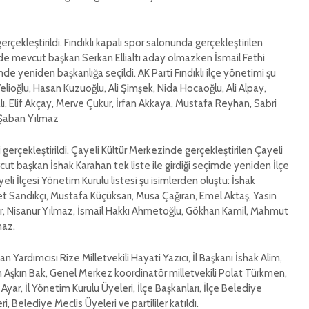
i gerçekleştirildi. Fındıklı kapalı spor salonunda gerçekleştirilen
inde mevcut başkan Serkan Ellialtı aday olmazken İsmail Fethi
çimde yeniden başkanlığa seçildi. AK Parti Fındıklı ilçe yönetimi şu
Velioğlu, Hasan Kuzuoğlu, Ali Şimşek, Nida Hocaoğlu, Ali Alpay,
ı, Elif Akçay, Merve Çukur, İrfan Akkaya, Mustafa Reyhan, Sabri
, Şaban Yılmaz
i gerçekleştirildi. Çayeli Kültür Merkezinde gerçekleştirilen Çayeli
ut başkan İshak Karahan tek liste ile girdiği seçimde yeniden İlçe
yeli İlçesi Yönetim Kurulu listesi şu isimlerden oluştu: İshak
t Sandıkçı, Mustafa Küçüksarı, Musa Çağıran, Emel Aktaş, Yasin
er, Nisanur Yılmaz, İsmail Hakkı Ahmetoğlu, Gökhan Kamil, Mahmut
maz.
n Yardımcısı Rize Milletvekili Hayati Yazıcı, İl Başkanı İshak Alim,
n Aşkın Bak, Genel Merkez koordinatör milletvekili Polat Türkmen,
 Ayar, İl Yönetim Kurulu Üyeleri, İlçe Başkanları, İlçe Belediye
i, Belediye Meclis Üyeleri ve partililer katıldı.