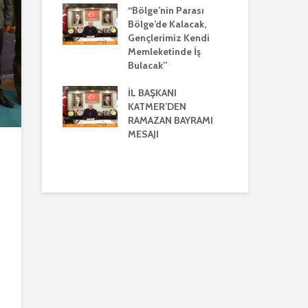
AYRIŞTIRICI
“Bölge’nin Parası
LERİ KINADI
Bölge’de Kalacak,
İL
Gençlerimiz Kendi
GÜ
E CUMHUR
Memleketinde İş
AÇ
I’NDAN GÜÇLÜ
Bulacak”
BU
VE
LİK MESAJI
İL BAŞKANI
İL
KATMER’DEN
GÜ
ANI
RAMAZAN BAYRAMI
AÇ
’DEN
MESAJI
BU
ENLER GÜNÜ