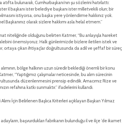
atıfta bulunarak, Cumhurbaşkanı’nın şu sözlerini hatırlattı:
er il başkanı ister belediye başkanı ister milletvekili olun; bir
pılmasını istiyorsa, onu başka yere yönlendirme hakkınız yok.
l Başkanınız olarak sizlere hakkımı asla helal etmem.”
alimat niteliğinde olduğunu belirten Katmer, “Bu anlayışla hareket
alebini önemsiyoruz. Halk günlerimizde bizlere iletilen istek ve
yor, ortaya çıkan ihtiyaçlar doğrultusunda da adil ve şeffaf bir süreç
alımının, bölge halkının uzun süredir beklediği önemli bir konu
 Katmer, “Yaptığımız çalışmalar neticesinde, bu alım sürecinin
ğrultusunda düzenlenmesini prensip edindik. Amacımız Rize ve
ızın refahına katkı sunmaktır.” ifadelerini kullandı.
Alımı İçin Belirlenen Başlıca Kriterleri açıklayan Başkan Yılmaz
adayların, başvurdukları fabrikanın bulunduğu il ve ilçe ’de ikamet