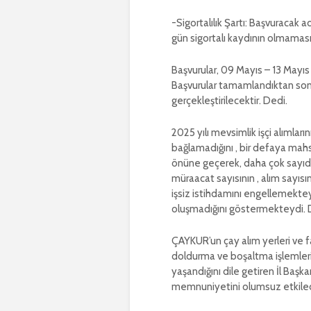
-Sigortalılık Şartı: Başvuracak a
gün sigortalı kaydının olmamas
Başvurular, 09 Mayıs – 13 Mayıs
Başvurular tamamlandıktan sonr
gerçekleştirilecektir. Dedi.
2025 yılı mevsimlik işçi alımlarını
bağlamadığını , bir defaya mahs
önüne geçerek, daha çok sayıda 
müraacat sayısının , alım sayıs
işsiz istihdamını engellemekte
oluşmadığını göstermekteydi. 
ÇAYKUR’un çay alım yerleri ve fa
doldurma ve boşaltma işlemleri 
yaşandığını dile getiren İl Baş
memnuniyetini olumsuz etkilediğ