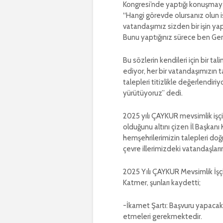
Kongresi’nde yaptığı konuşmaya 
“Hangi görevde olursanız olun ist
vatandaşımız sizden bir işin ya
Bunu yaptığınız sürece ben Gene
Bu sözlerin kendileri için bir t
ediyor, her bir vatandaşımızın t
talepleri titizlikle değerlendiri
yürütüyoruz” dedi.
2025 yılı ÇAYKUR mevsimlik işçi 
olduğunu altını çizen İl Başkanı
hemşehrilerimizin talepleri do
çevre illerimizdeki vatandaşlarım
2025 Yılı ÇAYKUR Mevsimlik İşçi 
Katmer, şunları kaydetti;
-İkamet Şartı: Başvuru yapacak 
etmeleri gerekmektedir.