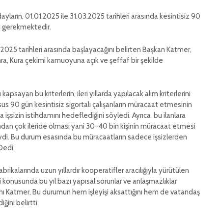
dayların, 01.01.2025 ile 31.03.2025 tarihleri arasında kesintisiz 90
ı gerekmektedir.
 2025 tarihleri arasında başlayacağını belirten Başkan Katmer,
a, Kura çekimi kamuoyuna açık ve şeffaf bir şekilde
 kapsayan bu kriterlerin, ileri yıllarda yapılacak alım kriterlerini
us 90 gün kesintisiz sigortalı çalışanların müracaat etmesinin
işsizin istihdamını hedeflediğini söyledi. Ayrıca bu ilanlara
ından çok ileride olması yani 30-40 bin kişinin müracaat etmesi
ydi. Bu durum esasında bu müracaatların sadece işsizlerden
Dedi.
brikalarında uzun yıllardır kooperatifler aracılığıyla yürütülen
konusunda bu yıl bazı yapısal sorunlar ve anlaşmazlıklar
kanı Katmer, Bu durumun hem işleyişi aksattığını hem de vatandaş
ini belirtti.