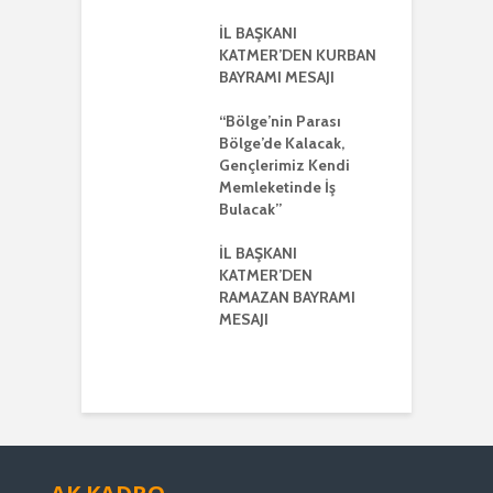
ŞKANI
A
R’DEN REGAİP
İL BAŞKANI
Lİ MESAJI
KATMER’DEN KURBAN
İ
BAYRAMI MESAJI
K
ŞKANI YILMAZ
R
R AYRIŞTIRICI
“Bölge’nin Parası
MLERİ KINADI
Bölge’de Kalacak,
İ
Gençlerimiz Kendi
G
DE CUMHUR
Memleketinde İş
A
AKI’NDAN GÜÇLÜ
Bulacak”
K VE
ERLİK MESAJI
İL BAŞKANI
İ
KATMER’DEN
G
ŞKANI
RAMAZAN BAYRAMI
A
ER’DEN
MESAJI
TMENLER GÜNÜ
I