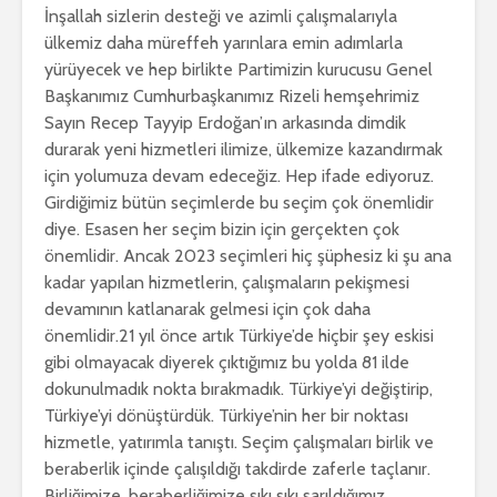
İnşallah sizlerin desteği ve azimli çalışmalarıyla
ülkemiz daha müreffeh yarınlara emin adımlarla
yürüyecek ve hep birlikte Partimizin kurucusu Genel
Başkanımız Cumhurbaşkanımız Rizeli hemşehrimiz
Sayın Recep Tayyip Erdoğan’ın arkasında dimdik
durarak yeni hizmetleri ilimize, ülkemize kazandırmak
için yolumuza devam edeceğiz. Hep ifade ediyoruz.
Girdiğimiz bütün seçimlerde bu seçim çok önemlidir
diye. Esasen her seçim bizin için gerçekten çok
önemlidir. Ancak 2023 seçimleri hiç şüphesiz ki şu ana
kadar yapılan hizmetlerin, çalışmaların pekişmesi
devamının katlanarak gelmesi için çok daha
önemlidir.21 yıl önce artık Türkiye’de hiçbir şey eskisi
gibi olmayacak diyerek çıktığımız bu yolda 81 ilde
dokunulmadık nokta bırakmadık. Türkiye’yi değiştirip,
Türkiye’yi dönüştürdük. Türkiye’nin her bir noktası
hizmetle, yatırımla tanıştı. Seçim çalışmaları birlik ve
beraberlik içinde çalışıldığı takdirde zaferle taçlanır.
Birliğimize, beraberliğimize sıkı sıkı sarıldığımız