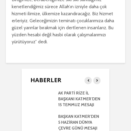
kenetlendiğimiz sürece Allah’ın izniyle daha çok
hizmeti ilimize, ülkemize kazandıracağız. Biz hizmet
erleriyiz. Geleceğimizin teminatı çocuklarımıza daha
güzel yarınlar bırakmak için dertlenen insanlarız. Bu
yüzden hesabi değil hasbi olarak çalışmalarımızı
yürütüyoruz” dedi.
HABERLER
RTİ
AK PARTİ RİZE İL
İ
LETİLMİŞ RİZE
BAŞKANI KATMER’DEN
K
NIŞMA MECLİSİ
15 TEMMUZ MESAJI
G
NTISI
UYLA
BAŞKAN KATMER’DEN
A
KLEŞTİRİLDİ
5 HAZİRAN DÜNYA
H
ÇEVRE GÜNÜ MESAJI
2