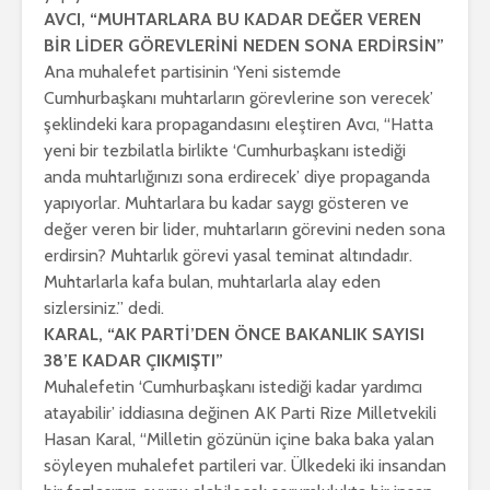
AVCI, “MUHTARLARA BU KADAR DEĞER VEREN
BİR LİDER GÖREVLERİNİ NEDEN SONA ERDİRSİN”
Ana muhalefet partisinin ‘Yeni sistemde
Cumhurbaşkanı muhtarların görevlerine son verecek’
şeklindeki kara propagandasını eleştiren Avcı, “Hatta
yeni bir tezbilatla birlikte ‘Cumhurbaşkanı istediği
anda muhtarlığınızı sona erdirecek’ diye propaganda
yapıyorlar. Muhtarlara bu kadar saygı gösteren ve
değer veren bir lider, muhtarların görevini neden sona
erdirsin? Muhtarlık görevi yasal teminat altındadır.
Muhtarlarla kafa bulan, muhtarlarla alay eden
sizlersiniz.” dedi.
KARAL, “AK PARTİ’DEN ÖNCE BAKANLIK SAYISI
38’E KADAR ÇIKMIŞTI”
Muhalefetin ‘Cumhurbaşkanı istediği kadar yardımcı
atayabilir’ iddiasına değinen AK Parti Rize Milletvekili
Hasan Karal, “Milletin gözünün içine baka baka yalan
söyleyen muhalefet partileri var. Ülkedeki iki insandan