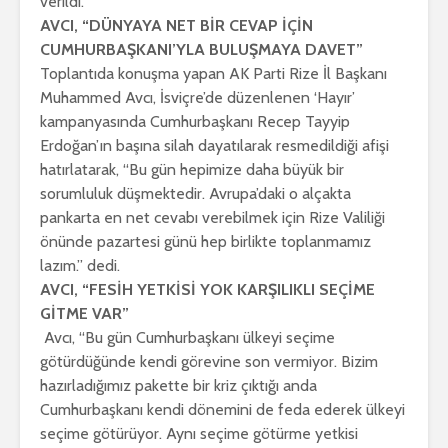
verildi.
AVCI, “DÜNYAYA NET BİR CEVAP İÇİN
CUMHURBAŞKANI’YLA BULUŞMAYA DAVET”
Toplantıda konuşma yapan AK Parti Rize İl Başkanı
Muhammed Avcı, İsviçre’de düzenlenen ‘Hayır’
kampanyasında Cumhurbaşkanı Recep Tayyip
Erdoğan’ın başına silah dayatılarak resmedildiği afişi
hatırlatarak, “Bu gün hepimize daha büyük bir
sorumluluk düşmektedir. Avrupa’daki o alçakta
pankarta en net cevabı verebilmek için Rize Valiliği
önünde pazartesi günü hep birlikte toplanmamız
lazım.” dedi.
AVCI, “FESİH YETKİSİ YOK KARŞILIKLI SEÇİME
GİTME VAR”
Avcı, “Bu gün Cumhurbaşkanı ülkeyi seçime
götürdüğünde kendi görevine son vermiyor. Bizim
hazırladığımız pakette bir kriz çıktığı anda
Cumhurbaşkanı kendi dönemini de feda ederek ülkeyi
seçime götürüyor. Aynı seçime götürme yetkisi