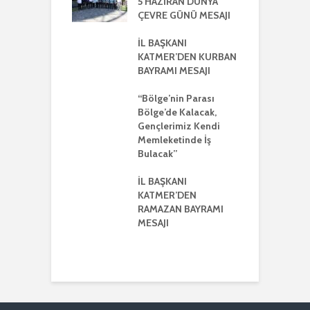
KLEŞTİRİLDİ
5 HAZİRAN DÜNYA
H
ÇEVRE GÜNÜ MESAJI
2
ŞKANI
A
R’DEN REGAİP
İL BAŞKANI
Lİ MESAJI
KATMER’DEN KURBAN
İ
BAYRAMI MESAJI
K
ŞKANI YILMAZ
R
R AYRIŞTIRICI
“Bölge’nin Parası
MLERİ KINADI
Bölge’de Kalacak,
İ
Gençlerimiz Kendi
G
DE CUMHUR
Memleketinde İş
A
AKI’NDAN GÜÇLÜ
Bulacak”
K VE
ERLİK MESAJI
İL BAŞKANI
İ
KATMER’DEN
G
ŞKANI
RAMAZAN BAYRAMI
A
ER’DEN
MESAJI
TMENLER GÜNÜ
I