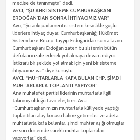
meclise de tanınmıştır” dedi.
AVCI, “ŞU ANKİ SİSTEME CUMHURBAŞKANI
ERDOĞAN’DAN SONRA İHTİYACIMIZ VAR”
Avcı, “Şu anki parlamenter sistem kesinlikle güçlü
liderlere ihtiyaç duyar. Cumhurbaşkanlığı Hükümet
Sistemi bize Recep Tayyip Erdoğan’dan sonra lazım.
Cumhurbaşkanı Erdoğan zaten bu sistemin bütün
defolarını izale ederek yol almaya devam ediyor.
İstikrarlı bir şekilde yol almak için yeni bir sisteme
ihtiyacımız var” diye konuştu.
AVCI, “MUHTARLARLA KAFA BULAN CHP, ŞİMDİ
MUHTARLARLA TOPLANTI YAPIYOR”
Ana muhalefet partisi liderinin muhtarlarla ilgili
takınmış olduğu tavrı eleştiren Avcı,
“Cumhurbaşkanımızın muhtarlarla külliyede yaptığı
toplantıları alay konusu haline getirenler ve adeta
muhtarlarla kafa bulanlar, şimdi muhtar aşığı olmuşlar
ve son dönemde sürekli muhtar toplantıları
yapıyorlar.” dedi.