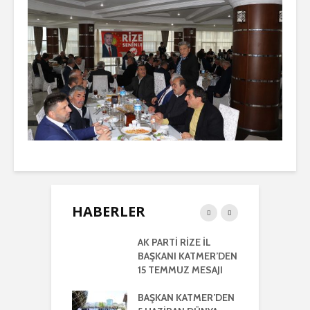
HABERLER
RTİ
AK PARTİ RİZE İL
İ
LETİLMİŞ RİZE
BAŞKANI KATMER’DEN
K
NIŞMA MECLİSİ
15 TEMMUZ MESAJI
G
NTISI
UYLA
BAŞKAN KATMER’DEN
A