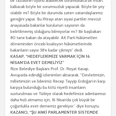
bir fazlasının oyunu alabilecek sorumlulukta bir insan,
kalkacak böyle bir sorumsuzluk yapacak. Böyle bir şey
olabilir mi? Böyle bir durumda zaten vatandaşlarımız
gereğini yapar. Bu iftirayı atan siyasi partiler mevcut
anayasada bakanlar kurulunun sayısının da
belirtilmemiş olduğunu bilmiyorlar mı? Bir başbakan
80 tane bakan da atayabilir. AK Parti hükümetleri
döneminden önceki koalisyon hükümetlerinde
bakanların sayısı 38’e kadar çıkmıştı” dedi.
KASAP, “HEDEFLERİMİZE VARMAK İÇİN 16
NİSAN’DA EVET DEMELİYİZ”
Rize Belediye Başkanı Prof. Dr. Reşat Kasap,
Avrupa’da edindiği izlenimleri aktararak, “Devletimizin,
milletimizin ve liderimiz Recep Tayyip Erdoğan’ın karşı
karşıya bulunduğu bu kötü niyetli insanların
susturulması ve Türkiye olarak hedefimize adımlarımızı
daha hızlı atmamız için, 16 Nisan’da çok büyük bir
çoğunlukla evet dememiz gerekiyor.” diye konuştu.
KAZANCI, “ŞU ANKİ PARLAMENTER SİSTEMDE