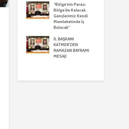
AYRIŞTIRICI
“Bölge’nin Parası
LERİ KINADI
Bölge’de Kalacak,
İL
Gençlerimiz Kendi
GÜ
E CUMHUR
Memleketinde İş
AÇ
I’NDAN GÜÇLÜ
Bulacak”
BU
VE
LİK MESAJI
İL BAŞKANI
İL
KATMER’DEN
GÜ
ANI
RAMAZAN BAYRAMI
AÇ
’DEN
MESAJI
BU
ENLER GÜNÜ