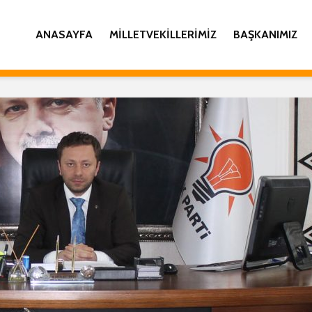
ANASAYFA
MILLETVEKILLERIMIZ
BAŞKANIMIZ
İL BAŞKANI YILMAZ
AK PART
KATMER’DEN KADİR
GENİŞLE
GECESİ MESAJI
İL DANI
TOPLAN
AK PARTİ RİZE İNSAN
COŞKUY
HAKLARI BAŞKANLIĞI
GERÇEK
28 ŞUBAT BASIN
AÇIKLAMASI
İL BAŞK
KATMER
İL BAŞKANI
KANDİLİ
KATMER’DEN
RAMAZAN AYI MESAJI
İL BAŞK