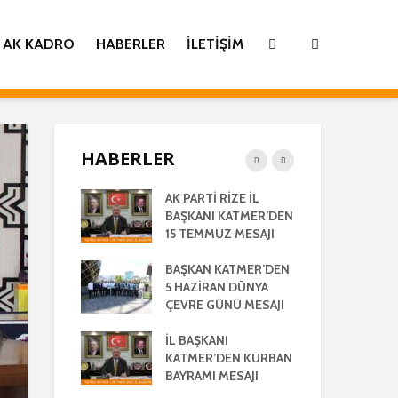
AK KADRO
HABERLER
İLETIŞIM
HABERLER
İ
AK PARTİ RİZE İL
İL 
TİLMİŞ RİZE
BAŞKANI KATMER’DEN
KA
ŞMA MECLİSİ
15 TEMMUZ MESAJI
GE
TISI
LA
BAŞKAN KATMER’DEN
AK 
LEŞTİRİLDİ
5 HAZİRAN DÜNYA
HA
ÇEVRE GÜNÜ MESAJI
28
ANI
AÇ
’DEN REGAİP
İL BAŞKANI
 MESAJI
KATMER’DEN KURBAN
İL 
BAYRAMI MESAJI
KA
ANI YILMAZ
RA