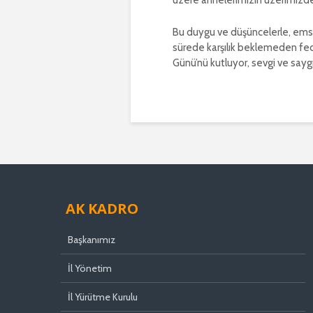
üzere annelerimizin üzerimizd
Bu duygu ve düşüncelerle, emsa
sürede karşılık beklemeden feda
Günü’nü kutluyor, sevgi ve say
AK KADRO
Başkanımız
İl Yönetim
İl Yürütme Kurulu