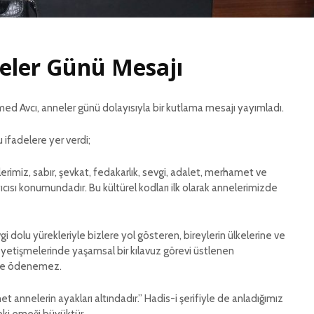
KATMER 
İL BAŞKANI KATMER
SÖYLEM
GÜNDEME DAİR
AÇIKLAMALARDA
RİZE’D
eler Günü Mesajı
BULUNDU
İTTİFAK
BİRLİK 
İL BAŞKANI KATMER
BERABER
ed Avcı, anneler günü dolayısıyla bir kutlama mesajı yayımladı.
GÜNDEME DAİR
AÇIKLAMALARDA
İL BAŞK
BULUNDU
KATMER
u ifadelere yer verdi;
ÖĞRETM
MESAJI
rimiz, sabır, şevkat, fedakarlık, sevgi, adalet, merhamet ve
ıyıcısı konumundadır. Bu kültürel kodları ilk olarak annelerimizde
 dolu yürekleriyle bizlere yol gösteren, bireylerin ülkelerine ve
ak yetişmelerinde yaşamsal bir kılavuz görevi üstlenen
ilde ödenemez.
annelerin ayakları altındadır.” Hadis-i şerifiyle de anladığımız