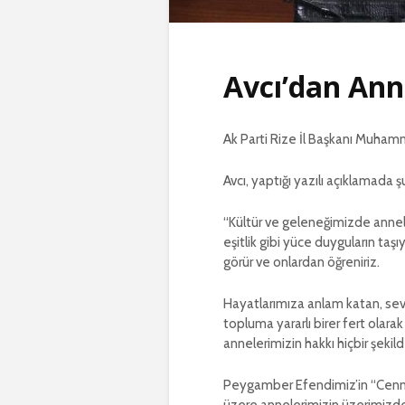
Avcı’dan Ann
Ak Parti Rize İl Başkanı Muhamm
Avcı, yaptığı yazılı açıklamada ş
“Kültür ve geleneğimizde annele
eşitlik gibi yüce duyguların taş
görür ve onlardan öğreniriz.
Hayatlarımıza anlam katan, sevgi
topluma yararlı birer fert olar
annelerimizin hakkı hiçbir şek
Peygamber Efendimiz’in “Cennet 