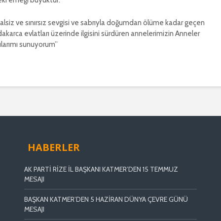
eki emeği büyüktür.
lsiz ve sınırsız sevgisi ve sabrıyla doğumdan ölüme kadar geçen
karca evlatları üzerinde ilgisini sürdüren annelerimizin Anneler
gılarımı sunuyorum”
HABERLER
AK PARTİ RİZE İL BAŞKANI KATMER’DEN 15 TEMMUZ
MESAJI
BAŞKAN KATMER’DEN 5 HAZİRAN DÜNYA ÇEVRE GÜNÜ
MESAJI