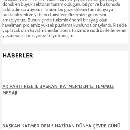
dönük en büyük sektörün turizm olduğunu biliyor ve bu konuda
ciddi adımlar atıyoruz. İlimizin bu güzelliklerini tüm dünyaya
tanıtarak yerli ve yabancı turistlerin Rize’mize gelmesini
amaçlıyoruz. Bunun içinde turizmin önemli bir ayağı olan
havalimanı projemiz yüksek planlama kurulunda onaylandı. Rize’de
yapılacak olan havalimanından sonra turizmde ciddi bir ilerlemenin
yaşanmasını bekliyoruz.” diye konuştu
HABERLER
AK PARTİ RİZE İL BAŞKANI KATMER’DEN 15 TEMMUZ
MESAJI
BAŞKAN KATMER’DEN 5 HAZİRAN DÜNYA ÇEVRE GÜNÜ