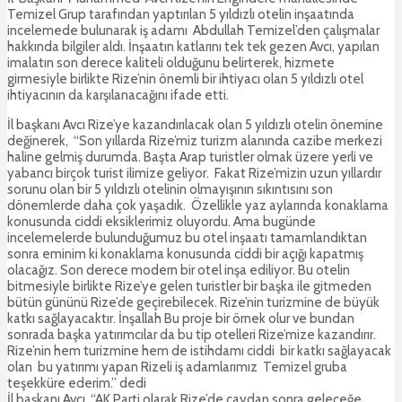
Temizel Grup tarafından yaptırılan 5 yıldızlı otelin inşaatında
incelemede bulunarak iş adamı Abdullah Temizel’den çalışmalar
hakkında bilgiler aldı. İnşaatın katlarını tek tek gezen Avcı, yapılan
imalatın son derece kaliteli olduğunu belirterek, hizmete
girmesiyle birlikte Rize’nin önemli bir ihtiyacı olan 5 yıldızlı otel
ihtiyacının da karşılanacağını ifade etti.
İl başkanı Avcı Rize’ye kazandırılacak olan 5 yıldızlı otelin önemine
değinerek, “Son yıllarda Rize’miz turizm alanında cazibe merkezi
haline gelmiş durumda. Başta Arap turistler olmak üzere yerli ve
yabancı birçok turist ilimize geliyor. Fakat Rize’mizin uzun yıllardır
sorunu olan bir 5 yıldızlı otelinin olmayışının sıkıntısını son
dönemlerde daha çok yaşadık. Özellikle yaz aylarında konaklama
konusunda ciddi eksiklerimiz oluyordu. Ama bugünde
incelemelerde bulunduğumuz bu otel inşaatı tamamlandıktan
sonra eminim ki konaklama konusunda ciddi bir açığı kapatmış
olacağız. Son derece modern bir otel inşa ediliyor. Bu otelin
bitmesiyle birlikte Rize’ye gelen turistler bir başka ile gitmeden
bütün gününü Rize’de geçirebilecek. Rize’nin turizmine de büyük
katkı sağlayacaktır. İnşallah Bu proje bir örnek olur ve bundan
sonrada başka yatırımcılar da bu tip otelleri Rize’mize kazandırır.
Rize’nin hem turizmine hem de istihdamı ciddi bir katkı sağlayacak
olan bu yatırımı yapan Rizeli iş adamlarımız Temizel gruba
teşekküre ederim.” dedi
İl başkanı Avcı, “AK Parti olarak Rize’de çaydan sonra geleceğe