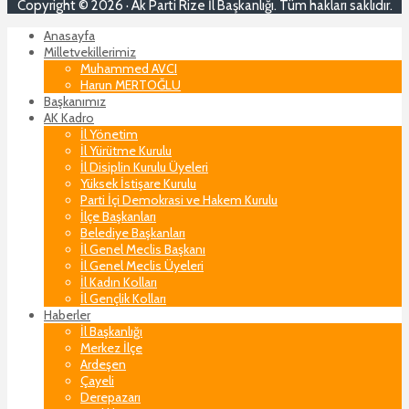
Copyright © 2026 · Ak Parti Rize İl Başkanlığı. Tüm hakları saklıdır.
Anasayfa
Milletvekillerimiz
Muhammed AVCI
Harun MERTOĞLU
Başkanımız
AK Kadro
İl Yönetim
İl Yürütme Kurulu
İl Disiplin Kurulu Üyeleri
Yüksek İstişare Kurulu
Parti İçi Demokrasi ve Hakem Kurulu
İlçe Başkanları
Belediye Başkanları
İl Genel Meclis Başkanı
İl Genel Meclis Üyeleri
İl Kadın Kolları
İl Gençlik Kolları
Haberler
İl Başkanlığı
Merkez İlçe
Ardeşen
Çayeli
Derepazarı