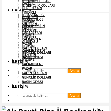
İL KADIN KOLLARI
ÇAYELI
İL GENÇLIK KOLLARI
DEREPAZARI
HABERLER
FINDIKLI
İL BAŞKANLIĞI
GÜNEYSU
MERKEZ İLÇE
HEMŞIN
ARDEŞEN
ÇAMLIHEMŞIN
ÇAYELI
İKIZDERE
DEREPAZARI
İYIDERE
FINDIKLI
KALKANDERE
GÜNEYSU
PAZAR
HEMŞIN
KADIN KOLLARI
ÇAMLIHEMŞIN
GENÇLIK KOLLARI
İKIZDERE
BASIN ODASI
İYIDERE
İLETIŞIM
KALKANDERE
PAZAR
Arama
KADIN KOLLARI
GENÇLIK KOLLARI
BASIN ODASI
İLETIŞIM
Arama