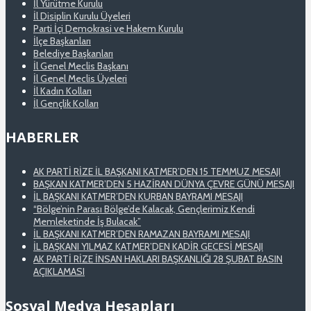
İl Yürütme Kurulu
İl Disiplin Kurulu Üyeleri
Parti İçi Demokrasi ve Hakem Kurulu
İlçe Başkanları
Belediye Başkanları
İl Genel Meclis Başkanı
İl Genel Meclis Üyeleri
İl Kadın Kolları
İl Gençlik Kolları
HABERLER
AK PARTİ RİZE İL BAŞKANI KATMER’DEN 15 TEMMUZ MESAJI
BAŞKAN KATMER’DEN 5 HAZİRAN DÜNYA ÇEVRE GÜNÜ MESAJI
İL BAŞKANI KATMER’DEN KURBAN BAYRAMI MESAJI
“Bölge’nin Parası Bölge’de Kalacak, Gençlerimiz Kendi
Memleketinde İş Bulacak”
İL BAŞKANI KATMER’DEN RAMAZAN BAYRAMI MESAJI
İL BAŞKANI YILMAZ KATMER’DEN KADİR GECESİ MESAJI
AK PARTİ RİZE İNSAN HAKLARI BAŞKANLIĞI 28 ŞUBAT BASIN
AÇIKLAMASI
Sosyal Medya Hesapları