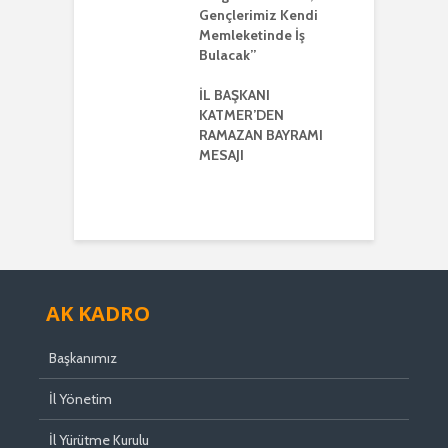
Gençlerimiz Kendi
G
DE CUMHUR
Memleketinde İş
A
AKI’NDAN GÜÇLÜ
Bulacak”
K VE
ERLİK MESAJI
İL BAŞKANI
İ
KATMER’DEN
G
ŞKANI
RAMAZAN BAYRAMI
A
ER’DEN
MESAJI
TMENLER GÜNÜ
I
AK KADRO
Başkanımız
İl Yönetim
İl Yürütme Kurulu