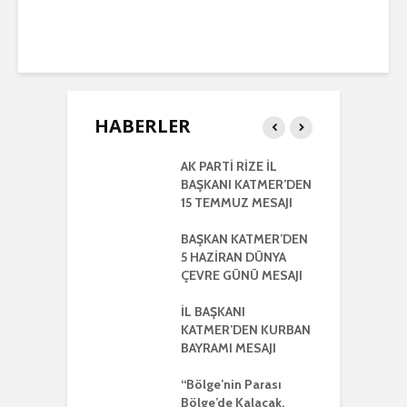
HABERLER
RTİ
AK PARTİ RİZE İL
İ
LETİLMİŞ RİZE
BAŞKANI KATMER’DEN
K
NIŞMA MECLİSİ
15 TEMMUZ MESAJI
G
NTISI
UYLA
BAŞKAN KATMER’DEN
A
KLEŞTİRİLDİ
5 HAZİRAN DÜNYA
H
ÇEVRE GÜNÜ MESAJI
2
ŞKANI
A
R’DEN REGAİP
İL BAŞKANI
Lİ MESAJI
KATMER’DEN KURBAN
İ
BAYRAMI MESAJI
K
ŞKANI YILMAZ
R
R AYRIŞTIRICI
“Bölge’nin Parası
MLERİ KINADI
Bölge’de Kalacak,
İ