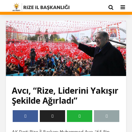
Avcı, “Rize, Liderini Yakışır
Şekilde Ağırladı”
AK Parti Rize İl Başkanı Muhammed Avcı, “65 Bin