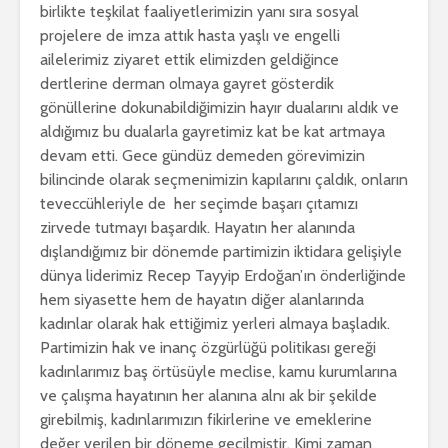
birlikte teşkilat faaliyetlerimizin yanı sıra sosyal
projelere de imza attık hasta yaşlı ve engelli
ailelerimiz ziyaret ettik elimizden geldiğince
dertlerine derman olmaya gayret gösterdik
gönüllerine dokunabildiğimizin hayır dualarını aldık ve
aldığımız bu dualarla gayretimiz kat be kat artmaya
devam etti. Gece gündüz demeden görevimizin
bilincinde olarak seçmenimizin kapılarını çaldık, onların
teveccühleriyle de her seçimde başarı çıtamızı
zirvede tutmayı başardık. Hayatın her alanında
dışlandığımız bir dönemde partimizin iktidara gelişiyle
dünya liderimiz Recep Tayyip Erdoğan’ın önderliğinde
hem siyasette hem de hayatın diğer alanlarında
kadınlar olarak hak ettiğimiz yerleri almaya başladık.
Partimizin hak ve inanç özgürlüğü politikası gereği
kadınlarımız baş örtüsüyle meclise, kamu kurumlarına
ve çalışma hayatının her alanına alnı ak bir şekilde
girebilmiş, kadınlarımızın fikirlerine ve emeklerine
değer verilen bir döneme geçilmiştir. Kimi zaman