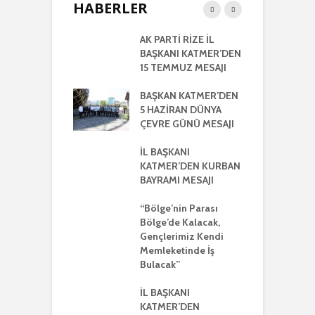
HABERLER
RTİ
AK PARTİ RİZE İL
İ
LETİLMİŞ RİZE
BAŞKANI KATMER’DEN
K
NIŞMA MECLİSİ
15 TEMMUZ MESAJI
G
NTISI
UYLA
BAŞKAN KATMER’DEN
A
KLEŞTİRİLDİ
5 HAZİRAN DÜNYA
H
ÇEVRE GÜNÜ MESAJI
2
ŞKANI
A
R’DEN REGAİP
İL BAŞKANI
Lİ MESAJI
KATMER’DEN KURBAN
İ
BAYRAMI MESAJI
K
ŞKANI YILMAZ
R
R AYRIŞTIRICI
“Bölge’nin Parası
MLERİ KINADI
Bölge’de Kalacak,
İ
Gençlerimiz Kendi
G
DE CUMHUR
Memleketinde İş
A
AKI’NDAN GÜÇLÜ
Bulacak”
K VE
ERLİK MESAJI
İL BAŞKANI
İ
KATMER’DEN
G