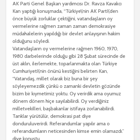
AK Parti Genel Başkan yardımcısı Dr. Ravza Kavakcı
Kan yaptığı konuşmada, “Türkiye\’nin AK Parti\’den
önce büyük zorluklar çektiğini, vatandaşların oy
vermelerine rağmen zaman zaman demokrasiye
müdahalelerin yapıldığı bir devlet anlayışının hakim
olduğunu söyledi.
Vatandaşların oy vermelerine rağmen 1960, 1970,
1980 darbelerinde olduğu gibi 28 Şubat sürecinde de
üst aklın, ilerlemekte, toparlanmakta olan Türkiye
Cumhuriyeti\’nin önünü kestiğini belirten Kan,
“Vatandaş, millet olarak biz buna bir şey
söyleyemezdik çünkü o zamanki devletin gözünde
bizim bir kıymetimiz yoktu. Oy verirdik ama oyumuz
dönem dönem hiçe sayılabilirdi. Oy verdiğiniz
milletvekilleri, başbakanlar istifaya zorlanabilirdi.
Tanklar yürütülür, demokrasi pat diye
donduruluverirdi. Referandumlar yapılır ama o
referandumların neticesinden kimse emin olamazdı.”
diye konuştu.