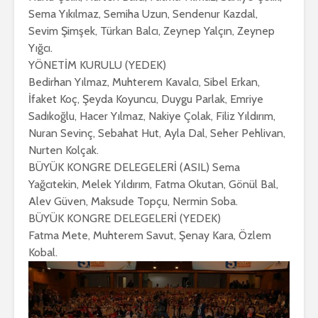
Sema Yıkılmaz, Semiha Uzun, Sendenur Kazdal,
Sevim Şimşek, Türkan Balcı, Zeynep Yalçın, Zeynep
Yığcı.
YÖNETİM KURULU (YEDEK)
Bedirhan Yılmaz, Muhterem Kavalcı, Sibel Erkan,
İfaket Koç, Şeyda Koyuncu, Duygu Parlak, Emriye
Sadıkoğlu, Hacer Yılmaz, Nakiye Çolak, Filiz Yıldırım,
Nuran Sevinç, Sebahat Hut, Ayla Dal, Seher Pehlivan,
Nurten Kolçak.
BÜYÜK KONGRE DELEGELERİ (ASIL) Sema
Yağcıtekin, Melek Yıldırım, Fatma Okutan, Gönül Bal,
Alev Güven, Maksude Topçu, Nermin Soba.
BÜYÜK KONGRE DELEGELERİ (YEDEK)
Fatma Mete, Muhterem Savut, Şenay Kara, Özlem
Kobal.