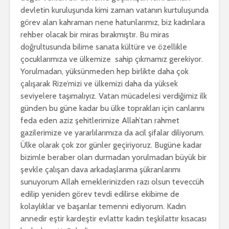
devletin kuruluşunda kimi zaman vatanın kurtuluşunda
görev alan kahraman nene hatunlarımız, biz kadınlara
rehber olacak bir miras bırakmıştır. Bu miras
doğrultusunda bilime sanata kültüre ve özellikle
çocuklarımıza ve ülkemize sahip çıkmamız gerekiyor.
Yorulmadan, yüksünmeden hep birlikte daha çok
çalışarak Rize’mizi ve ülkemizi daha da yüksek
seviyelere taşımalıyız. Vatan mücadelesi verdiğimiz ilk
günden bu güne kadar bu ülke toprakları için canlarını
feda eden aziz şehitlerimize Allah’tan rahmet
gazilerimize ve yararlılarımıza da acil şifalar diliyorum.
Ülke olarak çok zor günler geçiriyoruz. Bugüne kadar
bizimle beraber olan durmadan yorulmadan büyük bir
şevkle çalışan dava arkadaşlarıma şükranlarımı
sunuyorum Allah emeklerinizden razı olsun teveccüh
edilip yeniden görev tevdi edilirse ekibime de
kolaylıklar ve başarılar temenni ediyorum. Kadın
annedir eştir kardeştir evlattır kadın teşkilattır kısacası