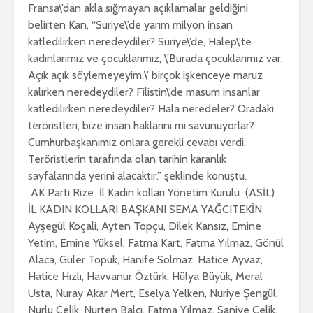
Fransa\’dan akla sığmayan açıklamalar geldiğini
belirten Kan, “Suriye\’de yarım milyon insan
katledilirken neredeydiler? Suriye\’de, Halep\’te
kadınlarımız ve çocuklarımız, \’Burada çocuklarımız var.
Açık açık söylemeyeyim.\’ birçok işkenceye maruz
kalırken neredeydiler? Filistin\’de masum insanlar
katledilirken neredeydiler? Hala neredeler? Oradaki
teröristleri, bize insan haklarını mı savunuyorlar?
Cumhurbaşkanımız onlara gerekli cevabı verdi.
Teröristlerin tarafında olan tarihin karanlık
sayfalarında yerini alacaktır.” şeklinde konuştu.
AK Parti Rize İl Kadın kolları Yönetim Kurulu (ASİL)
İL KADIN KOLLARI BAŞKANI SEMA YAĞCITEKİN
Ayşegül Koçali, Ayten Topçu, Dilek Kansız, Emine
Yetim, Emine Yüksel, Fatma Kart, Fatma Yılmaz, Gönül
Alaca, Güler Topuk, Hanife Solmaz, Hatice Ayvaz,
Hatice Hızlı, Havvanur Öztürk, Hülya Büyük, Meral
Usta, Nuray Akar Mert, Eselya Yelken, Nuriye Şengül,
Nurlu Çelik, Nurten Balcı, Fatma Yılmaz, Saniye Çelik,