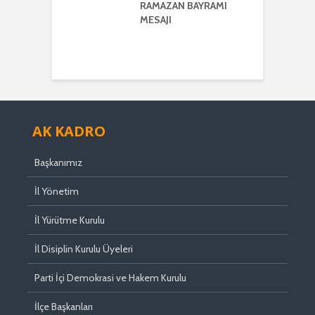
ŞKANI
RAMAZAN BAYRAMI
A
ER’DEN
MESAJI
TMENLER GÜNÜ
I
AK KADRO
Başkanımız
İl Yönetim
İl Yürütme Kurulu
İl Disiplin Kurulu Üyeleri
Parti İçi Demokrasi ve Hakem Kurulu
İlçe Başkanları