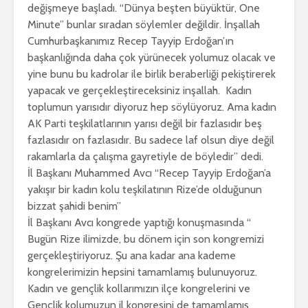
değişmeye başladı. “Dünya beşten büyüktür, One
Minute” bunlar sıradan söylemler değildir. İnşallah
Cumhurbaşkanımız Recep Tayyip Erdoğan’ın
başkanlığında daha çok yürünecek yolumuz olacak ve
yine bunu bu kadrolar ile birlik beraberliği pekiştirerek
yapacak ve gerçekleştireceksiniz inşallah. Kadın
toplumun yarısıdır diyoruz hep söylüyoruz. Ama kadın
AK Parti teşkilatlarının yarısı değil bir fazlasıdır beş
fazlasıdır on fazlasıdır. Bu sadece laf olsun diye değil
rakamlarla da çalışma gayretiyle de böyledir” dedi.
İl Başkanı Muhammed Avcı “Recep Tayyip Erdoğan’a
yakışır bir kadın kolu teşkilatının Rize’de olduğunun
bizzat şahidi benim”
İl Başkanı Avcı kongrede yaptığı konuşmasında “
Bugün Rize ilimizde, bu dönem için son kongremizi
gerçekleştiriyoruz. Şu ana kadar ana kademe
kongrelerimizin hepsini tamamlamış bulunuyoruz.
Kadın ve gençlik kollarımızın ilçe kongrelerini ve
Gençlik kolumuzun il kongresini de tamamlamış