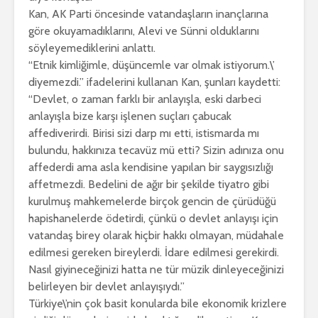
Kan, AK Parti öncesinde vatandaşların inançlarına
göre okuyamadıklarını, Alevi ve Sünni olduklarını
söyleyemediklerini anlattı.
“Etnik kimliğimle, düşüncemle var olmak istiyorum.\’
diyemezdi.” ifadelerini kullanan Kan, şunları kaydetti:
“Devlet, o zaman farklı bir anlayışla, eski darbeci
anlayışla bize karşı işlenen suçları çabucak
affediverirdi. Birisi sizi darp mı etti, istismarda mı
bulundu, hakkınıza tecavüz mü etti? Sizin adınıza onu
affederdi ama asla kendisine yapılan bir saygısızlığı
affetmezdi. Bedelini de ağır bir şekilde tiyatro gibi
kurulmuş mahkemelerde birçok gencin de çürüdüğü
hapishanelerde ödetirdi, çünkü o devlet anlayışı için
vatandaş birey olarak hiçbir hakkı olmayan, müdahale
edilmesi gereken bireylerdi. İdare edilmesi gerekirdi.
Nasıl giyineceğinizi hatta ne tür müzik dinleyeceğinizi
belirleyen bir devlet anlayışıydı.”
Türkiye\’nin çok basit konularda bile ekonomik krizlere