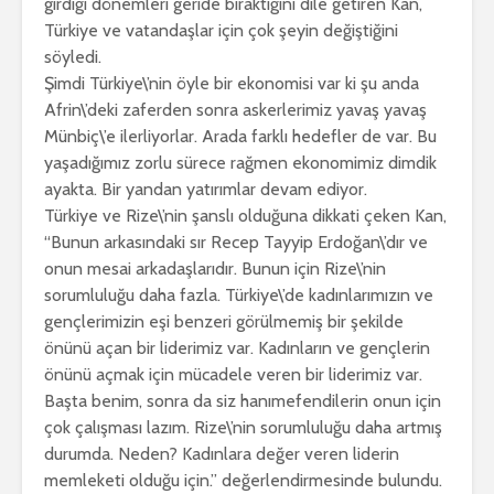
girdiği dönemleri geride bıraktığını dile getiren Kan,
Türkiye ve vatandaşlar için çok şeyin değiştiğini
söyledi.
Şimdi Türkiye\’nin öyle bir ekonomisi var ki şu anda
Afrin\’deki zaferden sonra askerlerimiz yavaş yavaş
Münbiç\’e ilerliyorlar. Arada farklı hedefler de var. Bu
yaşadığımız zorlu sürece rağmen ekonomimiz dimdik
ayakta. Bir yandan yatırımlar devam ediyor.
Türkiye ve Rize\’nin şanslı olduğuna dikkati çeken Kan,
“Bunun arkasındaki sır Recep Tayyip Erdoğan\’dır ve
onun mesai arkadaşlarıdır. Bunun için Rize\’nin
sorumluluğu daha fazla. Türkiye\’de kadınlarımızın ve
gençlerimizin eşi benzeri görülmemiş bir şekilde
önünü açan bir liderimiz var. Kadınların ve gençlerin
önünü açmak için mücadele veren bir liderimiz var.
Başta benim, sonra da siz hanımefendilerin onun için
çok çalışması lazım. Rize\’nin sorumluluğu daha artmış
durumda. Neden? Kadınlara değer veren liderin
memleketi olduğu için.” değerlendirmesinde bulundu.