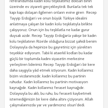
referandumda kadın kolu teşkilatımız doksan binin
üzerinde ev ziyareti gerçekleştirdi. Bunlarla tek tek
kapı kapı dolaşan ilgilenen onların evine giren Recep
Tayyip Erdoğan’ı ve onun büyük Türkiye idealini
anlatmaya çalışan bir kadın kolu teşkilatıyla birlikte
çalışıyoruz. Onun için bu teşkilatla ne kadar gurur
duysak azdır. Recep Tayyip Erdoğan’a yakışır bir kadın
kolu teşkilatının Rize’de olduğuna bizzat şahidi benim
Dolayısıyla da hepinize bu gayretiniz için yürekten
teşekkür ediyorum. Tabii ki ataerkil kodları bu kadar
güçlü bir toplumda kadını siyasetin merkezine
yerleştiren liderimiz Recep Tayyip Erdoğan’ı bir kere
daha saygıyla yâd etmek istiyorum. Kadın kollarımız
bizim vicdanımızdır, kadın kollarımız bu partinin
ruhudur. Kadın kollarımız bu partinin motivasyon
kaynağıdır. Kadın kollarımız feraset kaynağıdır.
Dolayısıyla bu aklı, bu ruhu, bu feraseti kaybetmek
istemediğimizin bir kere daha altını çiziyorum. Allah
çalışmalarınızda yar ve yardımcınız olsun”dedi.