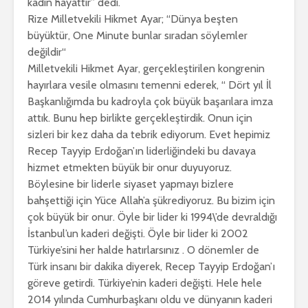
kadın hayattır” dedi.
Rize Milletvekili Hikmet Ayar; “Dünya beşten
büyüktür, One Minute bunlar sıradan söylemler
değildir“
Milletvekili Hikmet Ayar, gerçekleştirilen kongrenin
hayırlara vesile olmasını temenni ederek, “ Dört yıl İl
Başkanlığımda bu kadroyla çok büyük başarılara imza
attık. Bunu hep birlikte gerçekleştirdik. Onun için
sizleri bir kez daha da tebrik ediyorum. Evet hepimiz
Recep Tayyip Erdoğan’ın liderliğindeki bu davaya
hizmet etmekten büyük bir onur duyuyoruz.
Böylesine bir liderle siyaset yapmayı bizlere
bahşettiği için Yüce Allah’a şükrediyoruz. Bu bizim için
çok büyük bir onur. Öyle bir lider ki 1994\’de devraldığı
İstanbul’un kaderi değişti. Öyle bir lider ki 2002
Türkiye’sini her halde hatırlarsınız . O dönemler de
Türk insanı bir dakika diyerek, Recep Tayyip Erdoğan’ı
göreve getirdi. Türkiye’nin kaderi değişti. Hele hele
2014 yılında Cumhurbaşkanı oldu ve dünyanın kaderi