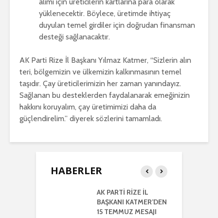
alımı için üreticilerin kartlarına para olarak
yüklenecektir. Böylece, üretimde ihtiyaç
duyulan temel girdiler için doğrudan finansman
desteği sağlanacaktır.
AK Parti Rize İl Başkanı Yılmaz Katmer, “Sizlerin alın
teri, bölgemizin ve ülkemizin kalkınmasının temel
taşıdır. Çay üreticilerimizin her zaman yanındayız.
Sağlanan bu desteklerden faydalanarak emeğinizin
hakkını koruyalım, çay üretimimizi daha da
güçlendirelim.” diyerek sözlerini tamamladı.
HABERLER
RTİ
AK PARTİ RİZE İL
İ
LETİLMİŞ RİZE
BAŞKANI KATMER’DEN
K
NIŞMA MECLİSİ
15 TEMMUZ MESAJI
G