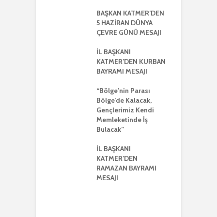
NTISI
UYLA
BAŞKAN KATMER’DEN
A
KLEŞTİRİLDİ
5 HAZİRAN DÜNYA
H
ÇEVRE GÜNÜ MESAJI
2
ŞKANI
A
R’DEN REGAİP
İL BAŞKANI
Lİ MESAJI
KATMER’DEN KURBAN
İ
BAYRAMI MESAJI
K
ŞKANI YILMAZ
R
R AYRIŞTIRICI
“Bölge’nin Parası
MLERİ KINADI
Bölge’de Kalacak,
İ
Gençlerimiz Kendi
G
DE CUMHUR
Memleketinde İş
A
AKI’NDAN GÜÇLÜ
Bulacak”
K VE
ERLİK MESAJI
İL BAŞKANI
İ
KATMER’DEN
G
ŞKANI
RAMAZAN BAYRAMI
A
ER’DEN
MESAJI
TMENLER GÜNÜ
I