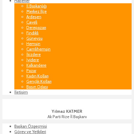
Haberler
İl Başkanlığı
Merkez İlçe
Ardeşen
Çayeli
Derepazarı
Fındıklı
Güneysu
Hemşin
Çamlıhemşin
İkizdere
İyidere
Kalkandere
Pazar
Kadın Kolları
Gençlik Kolları
Basın Odası
İletişim
Yılmaz KATMER
Ak Parti Rize İl Başkanı
Başkan Özgeçmişi
Görev ve Yetkileri