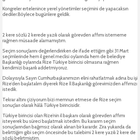
Kongreler ertelenince yerel yönetimler seçimini de yapacaksın
dediler.Böylece bugünlere geldik.
2 kere sözlü 2 kerede yazılı olarak görevden affımı istememe
rağmen müsaade alamamıştım.
Seçim sonuçlarını değerlendirirken de ifade ettiğim gibi 31 Mart
seçimlerinde hem il genel meclisi oylarında hem de belediye
Başkanlığı oylarında Rize Türkiye birincisi olmasına rağmen
kendimizi başarılı addetmiyoruz.
Dolayısıyla Sayın Cumhurbaşkanımızın elini rahatlatmak adına bu işi
Rize’den başlatalım diyerek Rize İl Başkanlığı görevimizden affımızı
istedik.
Tekrar altını çiziyorum bizi memnun etmese de Rize seçim
sonuçları olarak hâlâ Türkiye birincisidir.
Türkiye birincisi olan Rize’nin il başkanı olarak görevden affımı
isteyerek bu süreci başlatmak istedim. Bu kararım seçim
sonuçlarından bağımsız olarak alınan bir karardır. Zira yukarıda da
belirttiğim gibi seçim öncesinde bu talebimi 2 kere yazılı 2 kere de
sözlü belirtmiştim.