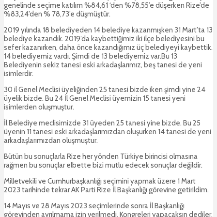
genelinde seçime katılım %84,61 ‘den %78,55’e düşerken Rize’de
%83,24’den % 78,73’e düşmüştür.
2019 yılında 18 belediyeden 14 belediye kazanmışken 31 Mart’ta 13
belediye kazandık. 2019’da kaybettiğimiz iki ilçe belediyesini bu
sefer kazanırken, daha önce kazandığımız üç belediyeyi kaybettik.
14 belediyemiz vardı. Şimdi de 13 belediyemiz var.Bu 13
Belediyenin sekiz tanesi eski arkadaşlarımız, beş tanesi de yeni
isimlerdir.
30 il Genel Meclisi üyeliğinden 25 tanesi bizde iken şimdi yine 24
üyelik bizde. Bu 24 İl Genel Meclisi üyemizin 15 tanesi yeni
isimlerden oluşmuştur.
İl Belediye meclisimizde 31 üyeden 25 tanesi yine bizde. Bu 25
üyenin 11 tanesi eski arkadaşlarımızdan oluşurken 14 tanesi de yeni
arkadaşlarımızdan oluşmuştur.
Bütün bu sonuçlarla Rize her yönden Türkiye birincisi olmasına
rağmen bu sonuçlar elbette bizi mutlu edecek sonuçlar değildir.
Milletvekili ve Cumhurbaşkanlığı seçimini yapmak üzere 1 Mart
2023 tarihinde tekrar AK Parti Rize İl Başkanlığı görevine getirildim.
14 Mayıs ve 28 Mayıs 2023 seçimlerinde sonra İl Başkanlığı
görevinden ayrılmama izin verilmedi. Kongreleri yapacaksın dediler.