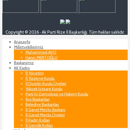
Copyright © 2026 · Ak Parti Rize İl Başkanlığı. Tüm hakları saklıdır.
Anasayfa
Milletvekillerimiz
Muhammed AVCI
Harun MERTOĞLU
Başkanımız
AK Kadro
İl Yönetim
İl Yürütme Kurulu
İl Disiplin Kurulu Üyeleri
Yüksek İstişare Kurulu
Parti İçi Demokrasi ve Hakem Kurulu
İlçe Başkanları
Belediye Başkanları
İl Genel Meclis Başkanı
İl Genel Meclis Üyeleri
İl Kadın Kolları
İl Gençlik Kolları