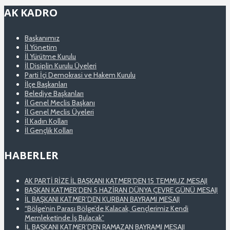
AK KADRO
Başkanımız
İl Yönetim
İl Yürütme Kurulu
İl Disiplin Kurulu Üyeleri
Parti İçi Demokrasi ve Hakem Kurulu
İlçe Başkanları
Belediye Başkanları
İl Genel Meclis Başkanı
İl Genel Meclis Üyeleri
İl Kadın Kolları
İl Gençlik Kolları
HABERLER
AK PARTİ RİZE İL BAŞKANI KATMER’DEN 15 TEMMUZ MESAJI
BAŞKAN KATMER’DEN 5 HAZİRAN DÜNYA ÇEVRE GÜNÜ MESAJI
İL BAŞKANI KATMER’DEN KURBAN BAYRAMI MESAJI
“Bölge’nin Parası Bölge’de Kalacak, Gençlerimiz Kendi
Memleketinde İş Bulacak”
İL BAŞKANI KATMER’DEN RAMAZAN BAYRAMI MESAJI