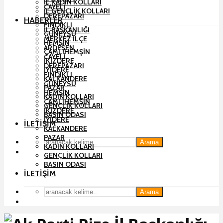
İL KADIN KOLLARI
ÇAYELI
İL GENÇLIK KOLLARI
DEREPAZARI
HABERLER
FINDIKLI
İL BAŞKANLIĞI
GÜNEYSU
MERKEZ İLÇE
HEMŞIN
ARDEŞEN
ÇAMLIHEMŞIN
ÇAYELI
İKIZDERE
DEREPAZARI
İYIDERE
FINDIKLI
KALKANDERE
GÜNEYSU
PAZAR
HEMŞIN
KADIN KOLLARI
ÇAMLIHEMŞIN
GENÇLIK KOLLARI
İKIZDERE
BASIN ODASI
İYIDERE
İLETIŞIM
KALKANDERE
PAZAR
Arama
KADIN KOLLARI
GENÇLIK KOLLARI
BASIN ODASI
İLETIŞIM
Arama