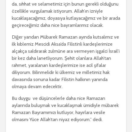
da, sıhhat ve selametimiz için bunun gerekli olduğunu
özellikle vurgulamak istiyorum. Allah’ın izniyle
kucaklaşacağımız, doyasıya kutlayacağımız ve bir arada
geçireceğimiz daha nice bayramlarımız olacak.
Diğer yandan Mübarek Ramazan ayında kutsalımız ve
ilk kıblemiz Mescidi Aksa’da Filistinli kardeşlerimize
alçakça saldırarak zulmüne ara vermeyen işgalci İsrail’i
bir kez daha lanetliyorum. Şehit olanlara Allah’tan
rahmet, yaralanan kardeşlerimize ise acil şifalar
diliyorum. Bilinmelidir ki ülkemiz ve milletimiz hak
davasında sonuna kadar Filistin halkının yanında
olmaya devam edecektir.
Bu duygu ve düşüncelerle daha nice Ramazan
aylarında buluşmak ve kucaklaşmak ümidiyle mübarek
Ramazan Bayramımızı kutluyor, hayırlara vesile
olmasını Yüce Allah’tan niyaz ediyorum.” dedi.