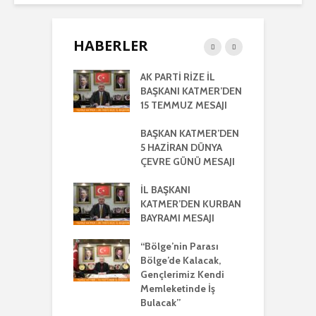
HABERLER
RTİ
AK PARTİ RİZE İL
İ
LETİLMİŞ RİZE
BAŞKANI KATMER’DEN
K
NIŞMA MECLİSİ
15 TEMMUZ MESAJI
G
NTISI
UYLA
BAŞKAN KATMER’DEN
A
KLEŞTİRİLDİ
5 HAZİRAN DÜNYA
H
ÇEVRE GÜNÜ MESAJI
2
ŞKANI
A
R’DEN REGAİP
İL BAŞKANI
Lİ MESAJI
KATMER’DEN KURBAN
İ
BAYRAMI MESAJI
K
ŞKANI YILMAZ
R
R AYRIŞTIRICI
“Bölge’nin Parası
MLERİ KINADI
Bölge’de Kalacak,
İ
Gençlerimiz Kendi
G
DE CUMHUR
Memleketinde İş
A
AKI’NDAN GÜÇLÜ
Bulacak”