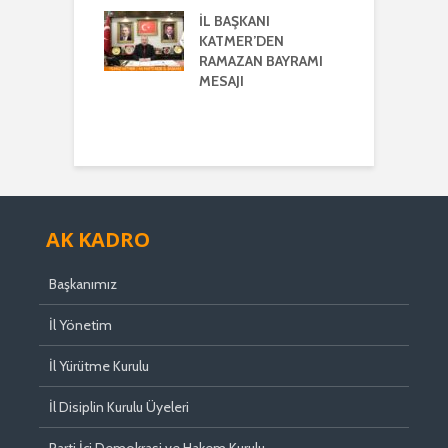
K VE
ERLİK MESAJI
İL BAŞKANI
İ
KATMER’DEN
G
ŞKANI
RAMAZAN BAYRAMI
A
ER’DEN
MESAJI
TMENLER GÜNÜ
I
AK KADRO
Başkanımız
İl Yönetim
İl Yürütme Kurulu
İl Disiplin Kurulu Üyeleri
Parti İçi Demokrasi ve Hakem Kurulu