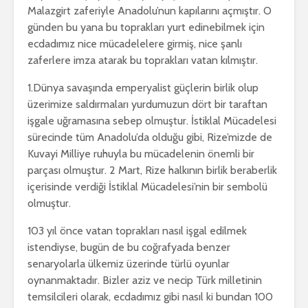
Malazgirt zaferiyle Anadolu’nun kapılarını açmıştır. O
günden bu yana bu toprakları yurt edinebilmek için
ecdadımız nice mücadelelere girmiş, nice şanlı
zaferlere imza atarak bu toprakları vatan kılmıştır.
1.Dünya savaşında emperyalist güçlerin birlik olup
üzerimize saldırmaları yurdumuzun dört bir taraftan
işgale uğramasına sebep olmuştur. İstiklal Mücadelesi
sürecinde tüm Anadolu’da olduğu gibi, Rize’mizde de
Kuvayi Milliye ruhuyla bu mücadelenin önemli bir
parçası olmuştur. 2 Mart, Rize halkının birlik beraberlik
içerisinde verdiği İstiklal Mücadelesi’nin bir sembolü
olmuştur.
103 yıl önce vatan toprakları nasıl işgal edilmek
istendiyse, bugün de bu coğrafyada benzer
senaryolarla ülkemiz üzerinde türlü oyunlar
oynanmaktadır. Bizler aziz ve necip Türk milletinin
temsilcileri olarak, ecdadımız gibi nasıl ki bundan 100