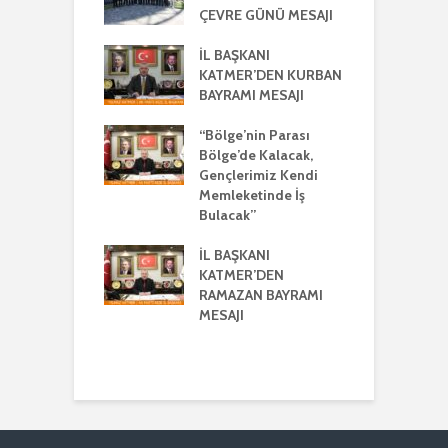
ÇEVRE GÜNÜ MESAJI
2
ŞKANI
A
R’DEN REGAİP
İL BAŞKANI
Lİ MESAJI
KATMER’DEN KURBAN
İ
BAYRAMI MESAJI
K
ŞKANI YILMAZ
R
R AYRIŞTIRICI
“Bölge’nin Parası
MLERİ KINADI
Bölge’de Kalacak,
İ
Gençlerimiz Kendi
G
DE CUMHUR
Memleketinde İş
A
AKI’NDAN GÜÇLÜ
Bulacak”
K VE
ERLİK MESAJI
İL BAŞKANI
İ
KATMER’DEN
G
ŞKANI
RAMAZAN BAYRAMI
A
ER’DEN
MESAJI
TMENLER GÜNÜ
I