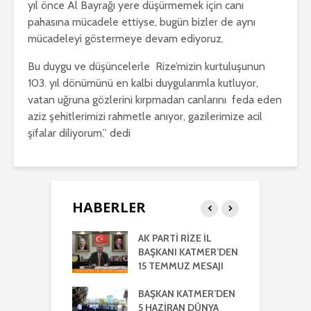
yıl önce Al Bayrağı yere düşürmemek için canı
pahasına mücadele ettiyse, bugün bizler de aynı
mücadeleyi göstermeye devam ediyoruz.
Bu duygu ve düşüncelerle Rize’mizin kurtuluşunun
103. yıl dönümünü en kalbi duygularımla kutluyor,
vatan uğruna gözlerini kırpmadan canlarını feda eden
aziz şehitlerimizi rahmetle anıyor, gazilerimize acil
şifalar diliyorum.” dedi
HABERLER
RTİ
AK PARTİ RİZE İL
İ
LETİLMİŞ RİZE
BAŞKANI KATMER’DEN
K
NIŞMA MECLİSİ
15 TEMMUZ MESAJI
G
NTISI
UYLA
BAŞKAN KATMER’DEN
A
KLEŞTİRİLDİ
5 HAZİRAN DÜNYA
H