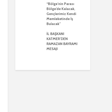
AYRIŞTIRICI
“Bölge’nin Parası
LERİ KINADI
Bölge’de Kalacak,
İL
Gençlerimiz Kendi
GÜ
E CUMHUR
Memleketinde İş
AÇ
I’NDAN GÜÇLÜ
Bulacak”
BU
VE
LİK MESAJI
İL BAŞKANI
İL
KATMER’DEN
GÜ
ANI
RAMAZAN BAYRAMI
AÇ
’DEN
MESAJI
BU
ENLER GÜNÜ