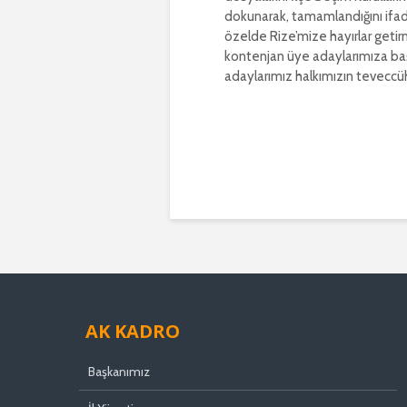
dokunarak, tamamlandığını ifa
özelde Rize’mize hayırlar getir
kontenjan üye adaylarımıza başar
adaylarımız halkımızın teveccü
AK KADRO
Başkanımız