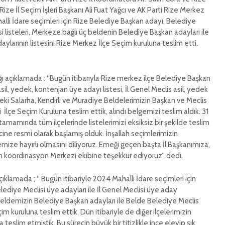
Rize İl Seçim İşleri Başkanı Ali Fuat Yağcı ve AK Parti Rize Merkez
lli İdare seçimleri için Rize Belediye Başkan adayı, Belediye
isi listeleri, Merkeze bağlı üç beldenin Belediye Başkan adayları ile
ylarının listesini Rize Merkez İlçe Seçim kuruluna teslim etti.
ığı açıklamada : “Bugün itibarıyla Rize merkez ilçe Belediye Başkan
sil, yedek, kontenjan üye adayı listesi, İl Genel Meclis asil, yedek
eki Salarha, Kendirli ve Muradiye Beldelerimizin Başkan ve Meclis
i İlçe Seçim Kuruluna teslim ettik, alındı belgemizi teslim aldık. 31
n tamamında tüm ilçelerinde listelerimizi eksiksiz bir şekilde teslim
cine resmi olarak başlamış olduk. İnşallah seçimlerimizin
ize hayırlı olmasını diliyoruz. Emeği geçen başta İl Başkanımıza,
m koordinasyon Merkezi ekibine teşekkür ediyoruz” dedi.
çıklamada ; “ Bugün itibariyle 2024 Mahalli İdare seçimleri için
ediye Meclisi üye adayları ile İl Genel Meclisi üye aday
 beldemizin Belediye Başkan adayları ile Belde Belediye Meclis
im kuruluna teslim ettik. Dün itibariyle de diğer ilçelerimizin
a teslim etmiştik. Bu sürecin büyük bir titizlikle ince eleyip sık