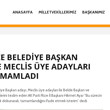
ANASAYFA
MILLETVEKILLERIMIZ
BAŞKANIMIZ
ZE BELEDİYE BAŞKAN
İL BAŞKANI YILMAZ
AK PART
KATMER’DEN KADİR
GENİŞLE
E MECLİS ÜYE ADAYLARI
GECESİ MESAJI
İL DANI
TOPLAN
AMAMLADI
AK PARTİ RİZE İNSAN
COŞKUY
HAKLARI BAŞKANLIĞI
GERÇEK
28 ŞUBAT BASIN
AÇIKLAMASI
İL BAŞK
iye Başkan adayı, Meclis üye adayları ile Belde Başkan ve
KATMER
erini teslim eden AK Parti Rize İl Başkanı Hikmet Ayar “Bu sürecin
İL BAŞKANI
KANDİLİ
 sık dokunarak, tamamlandığını ifade etmek isterim” dedi.
KATMER’DEN
RAMAZAN AYI MESAJI
İL BAŞK