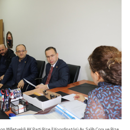
KATMER 
İL BAŞKANI KATMER
SÖYLEM
GÜNDEME DAİR
AÇIKLAMALARDA
RİZE’D
BULUNDU
İTTİFAK
BİRLİK 
İL BAŞKANI KATMER
BERABER
GÜNDEME DAİR
AÇIKLAMALARDA
İL BAŞK
BULUNDU
KATMER
ÖĞRETM
MESAJI
 Milletvekili AK Parti Rize İl Koordinatörü Av. Salih Cora ve Rize