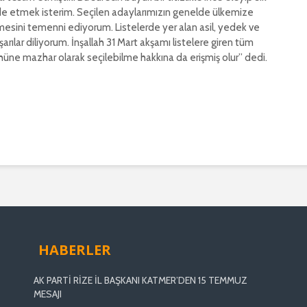
de etmek isterim. Seçilen adaylarımızın genelde ülkemize
mesini temenni ediyorum. Listelerde yer alan asil, yedek ve
ılar diliyorum. İnşallah 31 Mart akşamı listelere giren tüm
hüne mazhar olarak seçilebilme hakkına da erişmiş olur” dedi.
HABERLER
AK PARTİ RİZE İL BAŞKANI KATMER’DEN 15 TEMMUZ
MESAJI