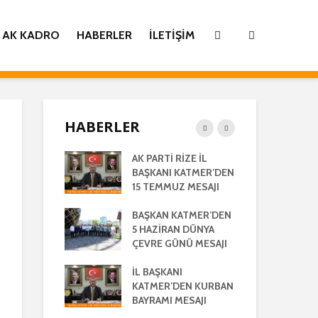
AK KADRO
HABERLER
İLETIŞIM
HABERLER
İ
AK PARTİ RİZE İL
İL 
TİLMİŞ RİZE
BAŞKANI KATMER’DEN
KA
ŞMA MECLİSİ
15 TEMMUZ MESAJI
GE
TISI
LA
BAŞKAN KATMER’DEN
AK 
LEŞTİRİLDİ
5 HAZİRAN DÜNYA
HA
ÇEVRE GÜNÜ MESAJI
28
ANI
AÇ
’DEN REGAİP
İL BAŞKANI
 MESAJI
KATMER’DEN KURBAN
İL 
BAYRAMI MESAJI
KA
ANI YILMAZ
RA