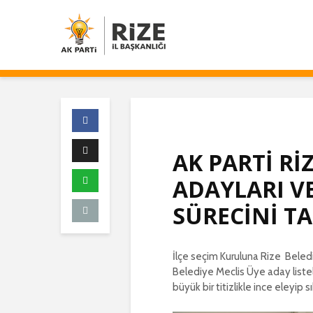
AK PARTİ Rİ
ADAYLARI V
SÜRECİNİ T
İlçe seçim Kuruluna Rize Beled
Belediye Meclis Üye aday listel
büyük bir titizlikle ince eleyip