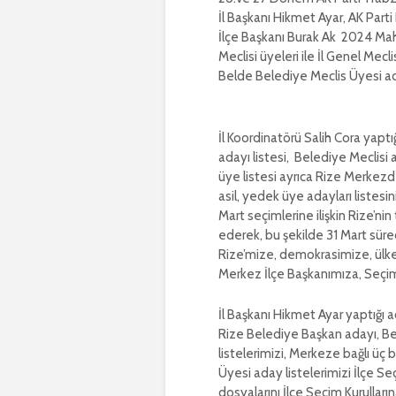
İl Başkanı Hikmet Ayar, AK Parti 
İlçe Başkanı Burak Ak 2024 Maha
Meclisi üyeleri ile İl Genel Mecl
Belde Belediye Meclis Üyesi ada
İl Koordinatörü Salih Cora yapt
adayı listesi, Belediye Meclisi a
üye listesi ayrıca Rize Merkezd
asil, yedek üye adayları listesin
Mart seçimlerine ilişkin Rize’ni
ederek, bu şekilde 31 Mart süre
Rize’mize, demokrasimize, ülkem
Merkez İlçe Başkanımıza, Seçi
İl Başkanı Hikmet Ayar yaptığı a
Rize Belediye Başkan adayı, Bel
listelerimizi, Merkeze bağlı üç
Üyesi aday listelerimizi İlçe Seç
dosyalarını İlçe Seçim Kurulların