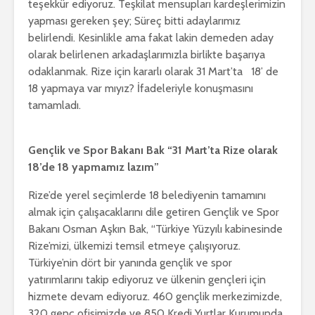
teşekkür ediyoruz. Teşkilat mensupları kardeşlerimizin
yapması gereken şey; Süreç bitti adaylarımız
belirlendi. Kesinlikle ama fakat lakin demeden aday
olarak belirlenen arkadaşlarımızla birlikte başarıya
odaklanmak. Rize için kararlı olarak 31 Mart’ta 18’ de
18 yapmaya var mıyız? İfadeleriyle konuşmasını
tamamladı.
Gençlik ve Spor Bakanı Bak “31 Mart’ta Rize olarak
18’de 18 yapmamız lazım”
Rize’de yerel seçimlerde 18 belediyenin tamamını
almak için çalışacaklarını dile getiren Gençlik ve Spor
Bakanı Osman Aşkın Bak, “Türkiye Yüzyılı kabinesinde
Rize’mizi, ülkemizi temsil etmeye çalışıyoruz.
Türkiye’nin dört bir yanında gençlik ve spor
yatırımlarını takip ediyoruz ve ülkenin gençleri için
hizmete devam ediyoruz. 460 gençlik merkezimizde,
320 genç ofisimizde ve 850 Kredi Yurtlar Kurumunda