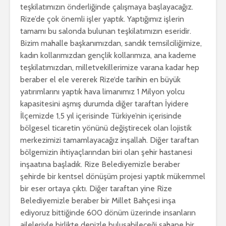
teşkilatımızın önderliğinde çalışmaya başlayacağız.
Rize’de çok önemli işler yaptık. Yaptığımız işlerin
tamamı bu salonda bulunan teşkilatımızın eseridir.
Bizim mahalle başkanımızdan, sandık temsilciliğimize,
kadın kollarımızdan gençlik kollarımıza, ana kademe
teşkilatımızdan, milletvekillerimize varana kadar hep
beraber el ele vererek Rize‘de tarihin en büyük
yatırımlarını yaptık hava limanımız 1 Milyon yolcu
kapasitesini aşmış durumda diğer taraftan İyidere
İlçemizde 1,5 yıl içerisinde Türkiye’nin içerisinde
bölgesel ticaretin yönünü değiştirecek olan lojistik
merkezimizi tamamlayacağız inşallah. Diğer taraftan
bölgemizin ihtiyaçlarından biri olan şehir hastanesi
inşaatına başladık. Rize Belediyemizle beraber
şehirde bir kentsel dönüşüm projesi yaptık mükemmel
bir eser ortaya çıktı. Diğer taraftan yine Rize
Belediyemizle beraber bir Millet Bahçesi inşa
ediyoruz bittiğinde 600 dönüm üzerinde insanların
aileleriyle birlikte denizle buluşabileceği şahane bir