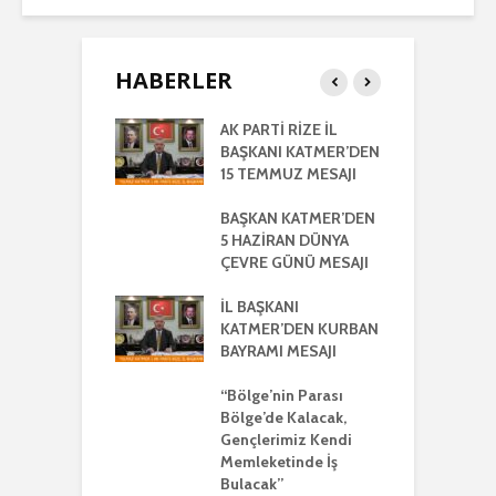
HABERLER
RTİ
AK PARTİ RİZE İL
İ
LETİLMİŞ RİZE
BAŞKANI KATMER’DEN
K
NIŞMA MECLİSİ
15 TEMMUZ MESAJI
G
NTISI
UYLA
BAŞKAN KATMER’DEN
A
KLEŞTİRİLDİ
5 HAZİRAN DÜNYA
H
ÇEVRE GÜNÜ MESAJI
2
ŞKANI
A
R’DEN REGAİP
İL BAŞKANI
Lİ MESAJI
KATMER’DEN KURBAN
İ
BAYRAMI MESAJI
K
ŞKANI YILMAZ
R
R AYRIŞTIRICI
“Bölge’nin Parası
MLERİ KINADI
Bölge’de Kalacak,
İ
Gençlerimiz Kendi
G
DE CUMHUR
Memleketinde İş
A
AKI’NDAN GÜÇLÜ
Bulacak”