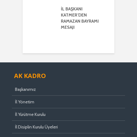
K VE
ERLİK MESAJI
İL BAŞKANI
İ
KATMER’DEN
G
ŞKANI
RAMAZAN BAYRAMI
A
ER’DEN
MESAJI
TMENLER GÜNÜ
I
AK KADRO
Başkanımız
İl Yönetim
İl Yürütme Kurulu
İl Disiplin Kurulu Üyeleri