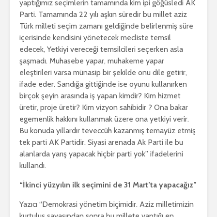
yaptığımız seçimlerin tamamında kim ipi göğüsledi AK
Parti. Tamamında 22 yılı aşkın süredir bu millet aziz
Türk milleti seçim zamanı geldiğinde belirlenmiş süre
içerisinde kendisini yönetecek mecliste temsil
edecek, Yetkiyi vereceği temsilcileri seçerken asla
şaşmadı. Muhasebe yapar, muhakeme yapar
eleştirileri varsa münasip bir şekilde onu dile getirir,
ifade eder. Sandığa gittiğinde ise oyunu kullanırken
birçok şeyin arasında iş yapan kimdir? Kim hizmet
üretir, proje üretir? Kim vizyon sahibidir ? Ona bakar
egemenlik hakkını kullanmak üzere ona yetkiyi verir.
Bu konuda yıllardır teveccüh kazanmış temayüz etmiş
tek parti AK Partidir. Siyasi arenada Ak Parti ile bu
alanlarda yarış yapacak hiçbir parti yok” ifadelerini
kullandı.
“İkinci yüzyılın ilk seçimini de 31 Mart’ta yapacağız”
Yazıcı “Demokrasi yönetim biçimidir. Aziz milletimizin
kurtuluş savaşından sonra bu millete yaptığı en