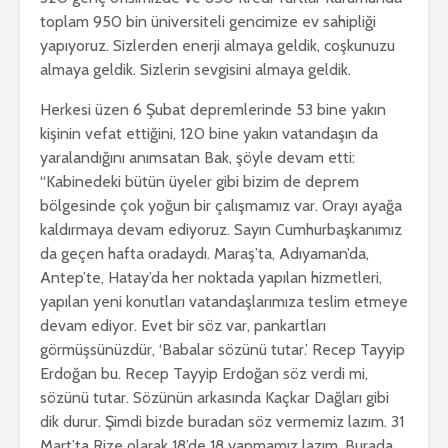
toplam 950 bin üniversiteli gencimize ev sahipliği
yapıyoruz. Sizlerden enerji almaya geldik, coşkunuzu
almaya geldik. Sizlerin sevgisini almaya geldik.
Herkesi üzen 6 Şubat depremlerinde 53 bine yakın
kişinin vefat ettiğini, 120 bine yakın vatandaşın da
yaralandığını anımsatan Bak, şöyle devam etti:
“Kabinedeki bütün üyeler gibi bizim de deprem
bölgesinde çok yoğun bir çalışmamız var. Orayı ayağa
kaldırmaya devam ediyoruz. Sayın Cumhurbaşkanımız
da geçen hafta oradaydı. Maraş’ta, Adıyaman’da,
Antep’te, Hatay’da her noktada yapılan hizmetleri,
yapılan yeni konutları vatandaşlarımıza teslim etmeye
devam ediyor. Evet bir söz var, pankartları
görmüşsünüzdür, ‘Babalar sözünü tutar.’ Recep Tayyip
Erdoğan bu. Recep Tayyip Erdoğan söz verdi mi,
sözünü tutar. Sözünün arkasında Kaçkar Dağları gibi
dik durur. Şimdi bizde buradan söz vermemiz lazım. 31
Mart’ta Rize olarak 18’de 18 yapmamız lazım. Burada